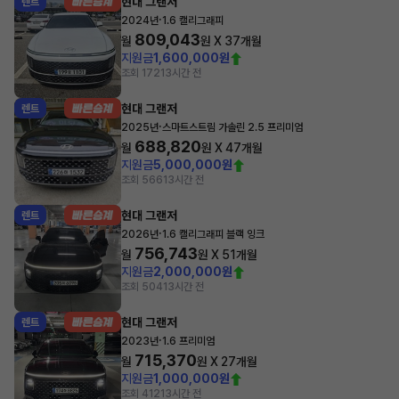
현대 그랜저
렌트
·
2024년
1.6 캘리그래피
809,043
월
원 X
37
개월
지원금
1,600,000원
조회 172
13시간 전
현대 그랜저
렌트
·
2025년
스마트스트림 가솔린 2.5 프리미엄
688,820
월
원 X
47
개월
지원금
5,000,000원
조회 566
13시간 전
현대 그랜저
렌트
·
2026년
1.6 캘리그래피 블랙 잉크
756,743
월
원 X
51
개월
지원금
2,000,000원
조회 504
13시간 전
현대 그랜저
렌트
·
2023년
1.6 프리미엄
715,370
월
원 X
27
개월
지원금
1,000,000원
조회 412
13시간 전