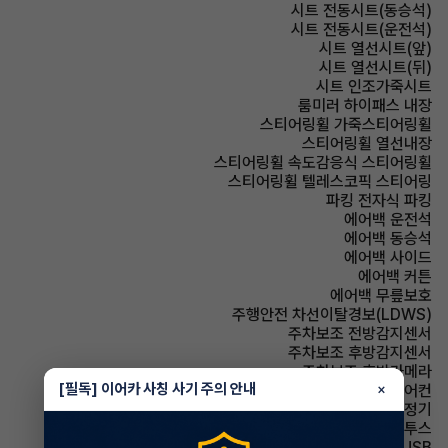
시트 전동시트(동승석)
시트 전동시트(운전석)
시트 열선시트(앞)
시트 열선시트(뒤)
시트 인조가죽시트
룸미러 하이패스 내장
스티어링휠 가죽스티어링휠
스티어링휠 열선내장
스티어링휠 속도감응식 스티어링휠
스티어링휠 텔레스코픽 스티어링
파킹 전자식 파킹
에어백 운전석
에어백 동승석
에어백 사이드
에어백 커튼
에어백 무릎보호
주행안전 차선이탈경보(LDWS)
주차보조 전방감지센서
주차보조 후방감지센서
주차보조 후방카메라
[필독] 이어카 사칭 사기 주의 안내
에어컨 풀오토에어컨
×
에어컨 공기청정기
유무선단자 블루투스
유무선단자 USB