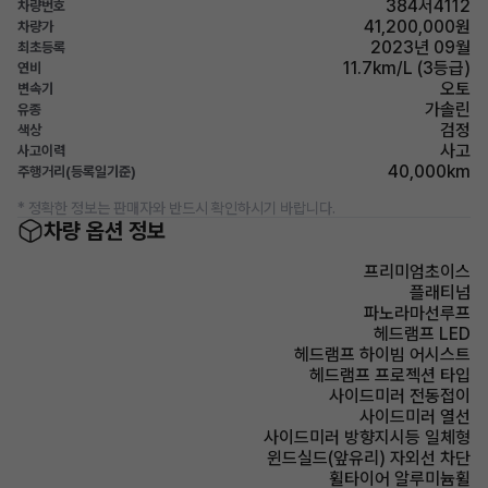
384서4112
차량번호
41,200,000원
차량가
2023년 09월
최초등록
11.7km/L (3등급)
연비
오토
변속기
가솔린
유종
검정
색상
사고
사고이력
40,000km
주행거리(등록일기준)
* 정확한 정보는 판매자와 반드시 확인하시기 바랍니다.
차량 옵션 정보
프리미엄초이스
플래티넘
파노라마선루프
헤드램프 LED
헤드램프 하이빔 어시스트
헤드램프 프로젝션 타입
사이드미러 전동접이
사이드미러 열선
사이드미러 방향지시등 일체형
윈드실드(앞유리) 자외선 차단
휠타이어 알루미늄휠