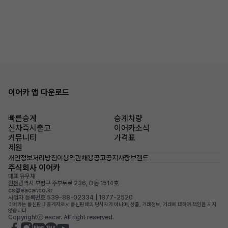
이어카 앱 다운로드
빠른승계
승계차량
신차즉시출고
이어카소식
커뮤니티
가격표
제원
개인정보처리방침
이용약관
채용공고
공지사항
브랜드
주식회사 이어카
대표 유우재
인천광역시 부평구 주부토로 236, D동 1514호
cs@eacar.co.kr
사업자 등록번호 539-88-02334 | 1877-2520
이어카는 통신판매 중개자로서 통신판매의 당사자가 아니며, 상품, 거래정보, 거래에 대하여 책임을 지지
않습니다.
Copyrightⓒ eacar. All right reserved.