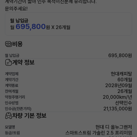
계약기간이 짧아 인수 목적이신분께 유리합니다.
문의주세요!
월 납입금
695,800
월
원 X 26개월
비용
695,800원
월 납입금
계약 정보
현대캐피탈
계약업체
60개월
계약기간
2028년09월
계약종료
26개월
잔여개월
20,000km/년
약정주행거리
선택인수
인수방법
21,135,000원
인수금(잔존가치)
차량 기본 정보
현대 디 올뉴그랜저
모델명
스마트스트림 가솔린 2.5 프리미엄
등급/트림