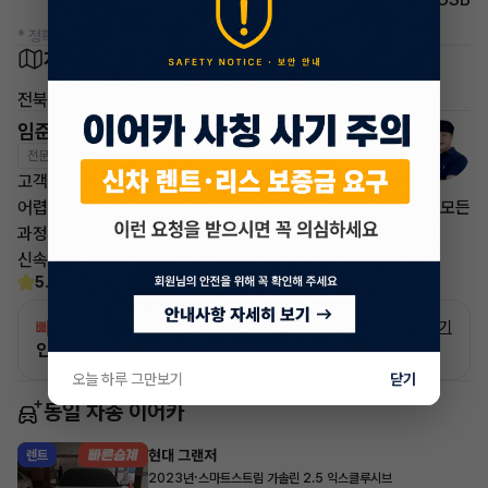
* 정확한 정보는 판매자와 반드시 확인하시기 바랍니다.
차량 위치
전북특별자치도 군산시
임준영 매니저
전문교육수료
자격인증완료
고객님의 만족이 첫번째 목표입니다.
어렵고 복잡한 리스/렌트 처분 손실은 줄이고 빠른승계 처리로 모든
과정을 안전하고
신속하게 차량 인도까지 책임지도록 하겠습니다.
5.0
(30)
빠른승계
서비스
자세히 보기
인증 차량으로 승계하는 이유?
오늘 하루 그만보기
닫기
동일 차종 이어카
현대 그랜저
렌트
·
2023년
스마트스트림 가솔린 2.5 익스클루시브