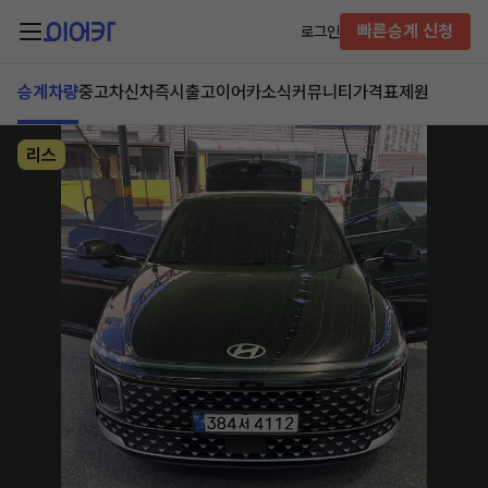
빠른승계 신청
로그인
승계차량
중고차
신차즉시출고
이어카소식
커뮤니티
가격표
제원
리스