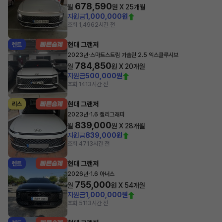
678,590
월
원 X
25
개월
지원금
1,000,000원
조회 1,496
2시간 전
현대 그랜저
렌트
·
2023년
스마트스트림 가솔린 2.5 익스클루시브
784,850
월
원 X
20
개월
지원금
500,000원
조회 14
13시간 전
현대 그랜저
리스
·
2023년
1.6 캘리그래피
839,000
월
원 X
28
개월
지원금
839,000원
조회 47
13시간 전
현대 그랜저
렌트
·
2026년
1.6 아너스
755,000
월
원 X
54
개월
지원금
1,000,000원
조회 51
13시간 전