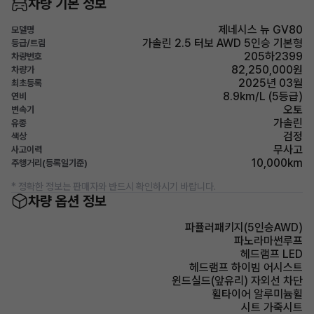
차량 기본 정보
제네시스 뉴 GV80
모델명
가솔린 2.5 터보 AWD 5인승 기본형
등급/트림
205하2399
차량번호
82,250,000원
차량가
2025년 03월
최초등록
8.9km/L (5등급)
연비
오토
변속기
가솔린
유종
검정
색상
무사고
사고이력
10,000km
주행거리(등록일기준)
* 정확한 정보는 판매자와 반드시 확인하시기 바랍니다.
차량 옵션 정보
파퓰러패키지(5인승AWD)
파노라마썬루프
헤드램프 LED
헤드램프 하이빔 어시스트
윈드실드(앞유리) 자외선 차단
휠타이어 알루미늄휠
시트 가죽시트