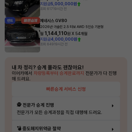
지원금
5,000,000원
조회 617
19시간 전
제네시스 GV80
렌트
·
2026년
가솔린 2.5 터보 AWD 5인승 기본형
1,144,110
월
원 X
54
개월
지원금
4,000,000원
조회 649
19시간 전
내 차 정리?
승계 몰라도 괜찮아요!
이어카에서
차량등록부터 승계완료까지
전문가가 다 진행
해 드려요.
빠른승계 서비스 신청
🕵️ 전문가 승계 진행
전문가가 모든 승계과정을 직접 대행해 드려요.
💣 중도해지위약금 절약