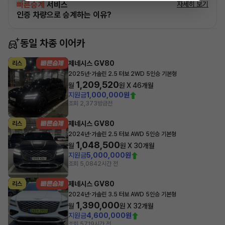
빠른승계
서비스
자세히 보기
인증 차량으로 승계하는 이유?
동일 차종 이어카
제네시스 GV80
리스
·
2025년
가솔린 2.5 터보 2WD 5인승 기본형
1,209,520
월
원 X
46
개월
지원금
1,000,000원
조회 2,373
방금전
제네시스 GV80
리스
·
2024년
가솔린 2.5 터보 AWD 5인승 기본형
1,048,500
월
원 X
30
개월
지원금
5,000,000원
조회 5,084
2시간 전
제네시스 GV80
리스
·
2024년
가솔린 3.5 터보 AWD 5인승 기본형
1,390,000
월
원 X
32
개월
지원금
4,600,000원
조회 57
19시간 전