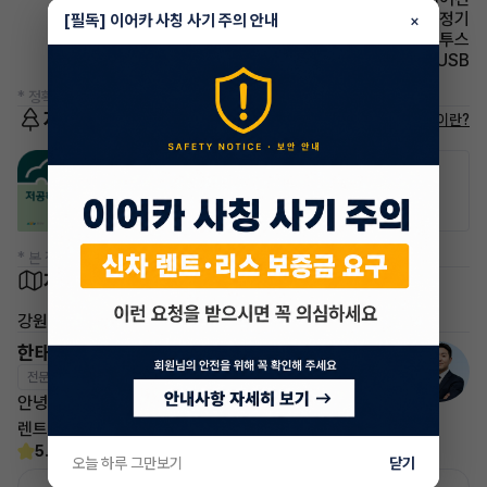
에어컨 공기청정기
[필독] 이어카 사칭 사기 주의 안내
×
유무선단자 블루투스
유무선단자 USB
* 정확한 정보는 판매자와 반드시 확인하시기 바랍니다.
저공해차량 정보
저공해차량이란?
공항주차장
공영주차장
20% 할인
50% 할인
* 본 정보는 지자체마다 다를 수 있으니 실제 정보와 확인해 주세요.
차량 위치
강원특별자치도 춘천시
한태현 매니저
전문교육수료
자격인증완료
안녕하세요! 이어카 승계전문가 한태현입니다.
렌트, 리스 승계 깔끔하게 해결해 드리겠습니다!
5.0
(21)
오늘 하루 그만보기
닫기