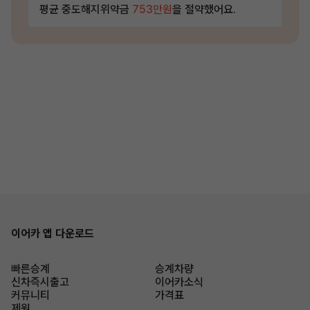
평균 중도해지위약금
753만원
을 절약했어요.
이어카 앱 다운로드
빠른승계
승계차량
신차즉시출고
이어카소식
커뮤니티
가격표
제원