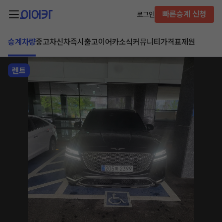
빠른승계 신청
로그인
승계차량
중고차
신차즉시출고
이어카소식
커뮤니티
가격표
제원
렌트