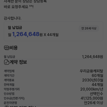
자세한 문의 상담은 상담등록
바로 요청주세요 ^^!
감사합니다.
월 납입금
만 26세 이상
1,264,648
월
원 X 44개월
비용
1,264,648원
월 납입금
계약 정보
우리금융캐피탈
계약업체
60개월
계약기간
2030년03월
계약종료
44개월
잔여개월
20,000km/년
약정주행거리
선택인수
인수방법
41,125,000원
인수금(잔존가치)
만26세 이상
운전자연령