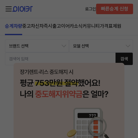
빠른승계 신청
로그인
승계차량
중고차
신차즉시출고
이어카소식
커뮤니티
가격표
제원
검색