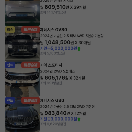
·
2025년
롱 레인지 어스
609,510
월
원 X
39
개월
조회 14,174
방금전
제네시스 GV80
리스
·
2024년
가솔린 2.5 터보 AWD 5인승 기본형
1,048,500
월
원 X
30
개월
지원금
5,000,000원
조회 5,103
방금전
기아 스포티지
렌트
·
2024년
2WD 노블레스
605,176
월
원 X
32
개월
조회 991
방금전
제네시스 G80
렌트
·
2024년
가솔린 2.5 터보 2WD 기본형
983,840
월
원 X
12
개월
지원금
3,000,000원
조회 6,620
방금전