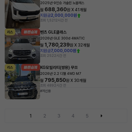
·
2025년
9인승 가솔린 노블레스
688,360
월
원 X
41
개월
지원금
2,000,000원
조회 1,521
2시간 전
벤츠 GLE클래스
리스
·
2026년
GLE 300d 4MATIC
1,780,239
월
원 X
32
개월
지원금
7,000,000원
조회 252
2시간 전
KG모빌리티(쌍용) 무쏘
리스
·
2026년
2.2 디젤 4WD M7
795,850
월
원 X
30
개월
조회 489
2시간 전
#저신용
1
2
3
4
5