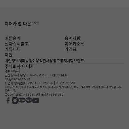
이어카 앱 다운로드
빠른승계
승계차량
신차즉시출고
이어카소식
커뮤니티
가격표
제원
개인정보처리방침
이용약관
채용공고
공지사항
브랜드
주식회사 이어카
대표 유우재
인천광역시 부평구 주부토로 236, D동 1514호
cs@eacar.co.kr
사업자 등록번호 539-88-02334 | 1877-2520
이어카는 통신판매 중개자로서 통신판매의 당사자가 아니며, 상품, 거래정보, 거래에 대하여 책임을 지지
않습니다.
Copyrightⓒ eacar. All right reserved.