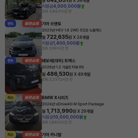
월
원 X
34
개월
지원금
4,000,000원
조회 3,843
1시간 전
기아 쏘렌토
렌트
·
2023년
HEV 1.6 2WD 5인승 노블레스
722,635
월
원 X
24
개월
지원금
1,400,000원
조회 336
1시간 전
쉐보레(대우) 트랙스
렌트
·
2026년
1.2 가솔린 터보 RS
486,530
월
원 X
49
개월
조회 2,237
2시간 전
BMW X시리즈
리스
·
2024년
xDrive40i M Sport Package
1,713,990
월
원 X
29
개월
지원금
10,000,000원
조회 1,840
2시간 전
기아 카니발
리스