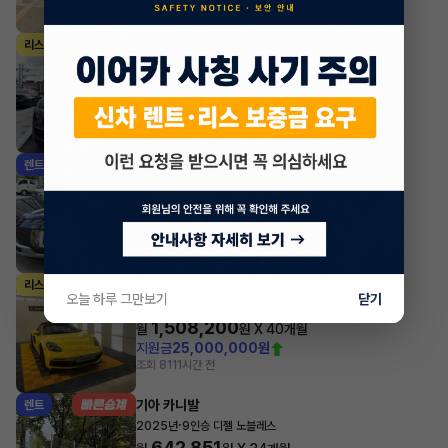
조회 2,208
1시간 전
마세라티 르반떼
리스
·
2022년
2.0 Hybrid GT
1,697,700
월
원 X
24
개월
지원금
31,860,000원
조회 730
1시간 전
현대 팰리세이드
렌트
·
2024년
3.8 가솔린 AWD 7인승 르블랑
595,130
월
원 X
40
개월
지원금
4,440,000원
조회 1,528
1시간 전
포르쉐 박스터
리스
오늘 하루 그만보기
닫기
·
2024년
4.0 Boxster GTS
1,508,200
월
원 X
40
개월
지원금
25,000,000원
조회 811
1시간 전
기아 카니발
렌트
·
2025년
9인승 디젤 노블레스
642,851