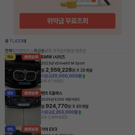
총
11,433
대
전체
장기렌트
리스
최근순
낮은 가격순
지원금 많은순
BMW i시리즈
리스
·
2023년
xDrive60 M Sport
2,559,228
월
원 X
28
개월
지원금
20,000,000원
조회 671
방금전
벤츠 E클래스
렌트
·
2025년
E200 아방가르드
924,770
월
원 X
49
개월
지원금
2,253,000원
조회 2,890
방금전
기아 EV3
렌트