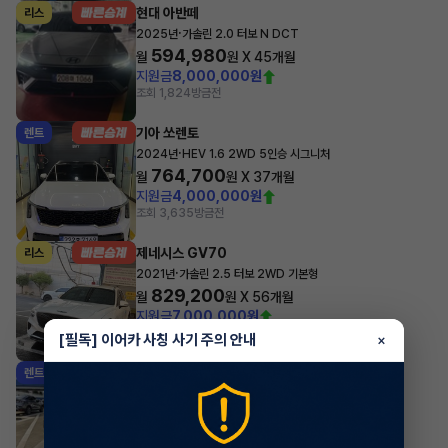
현대 아반떼
리스
·
2025년
가솔린 2.0 터보 N DCT
594,980
월
원 X
45
개월
지원금
8,000,000원
조회 1,824
방금전
기아 쏘렌토
렌트
·
2024년
HEV 1.6 2WD 5인승 시그니처
764,700
월
원 X
37
개월
지원금
4,000,000원
조회 3,635
방금전
제네시스 GV70
리스
·
2021년
가솔린 2.5 터보 2WD 기본형
829,200
월
원 X
56
개월
지원금
7,000,000원
조회 324
1시간 전
[필독] 이어카 사칭 사기 주의 안내
×
기아 스포티지
렌트
·
2025년
4WD 프레스티지
627,600
월
원 X
46
개월
지원금
4,500,000원