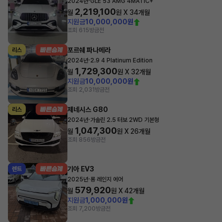
·
2024년
GLE 53 AMG 4MATIC+
2,219,100
월
원 X
34
개월
지원금
10,000,000원
조회 615
방금전
포르쉐 파나메라
리스
·
2024년
2.9 4 Platinum Edition
1,729,300
월
원 X
32
개월
지원금
10,000,000원
조회 2,031
방금전
제네시스 G80
리스
·
2024년
가솔린 2.5 터보 2WD 기본형
1,047,300
월
원 X
26
개월
조회 856
방금전
기아 EV3
렌트
·
2025년
롱 레인지 에어
579,920
월
원 X
42
개월
지원금
1,000,000원
조회 7,200
방금전