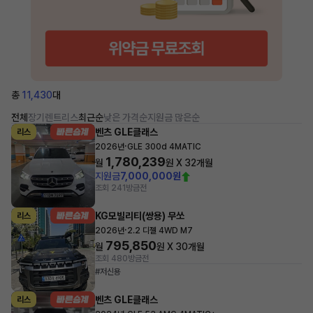
총
11,430
대
전체
장기렌트
리스
최근순
낮은 가격순
지원금 많은순
벤츠 GLE클래스
리스
·
2026년
GLE 300d 4MATIC
1,780,239
월
원 X
32
개월
지원금
7,000,000원
조회 241
방금전
KG모빌리티(쌍용) 무쏘
리스
·
2026년
2.2 디젤 4WD M7
795,850
월
원 X
30
개월
조회 480
방금전
#저신용
벤츠 GLE클래스
리스