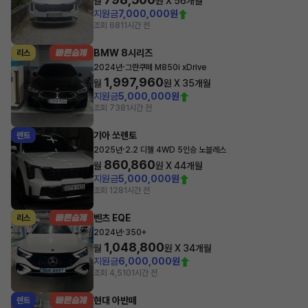
월
원 X
56
개월
지원금
7,000,000원
조회 681
1시간 전
BMW 8시리즈
리스
·
2024년
그란쿠페 M850i xDrive
1,997,960
월
원 X
35
개월
지원금
5,000,000원
조회 738
1시간 전
기아 쏘렌토
렌트
·
2025년
2.2 디젤 4WD 5인승 노블레스
860,860
월
원 X
44
개월
지원금
5,000,000원
조회 128
1시간 전
벤츠 EQE
리스
·
2024년
350+
1,048,800
월
원 X
34
개월
지원금
6,000,000원
조회 4,510
1시간 전
현대 아반떼
렌트