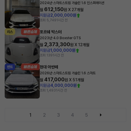
·
2024년
스마트스트림 가솔린 1.6 인스퍼레이션
612,150
월
원 X
27
개월
지원금
2,000,000원
조회 5,749
1시간 전
포르쉐 박스터
리스
·
2023년
4.0 Boxster GTS
2,373,300
월
원 X
12
개월
지원금
1,000,000원
조회 139
1시간 전
현대 아반떼
렌트
·
2026년
스마트스트림 가솔린 1.6 스마트
417,000
월
원 X
51
개월
지원금
4,000,000원
조회 1,493
1시간 전
1
2
3
4
5