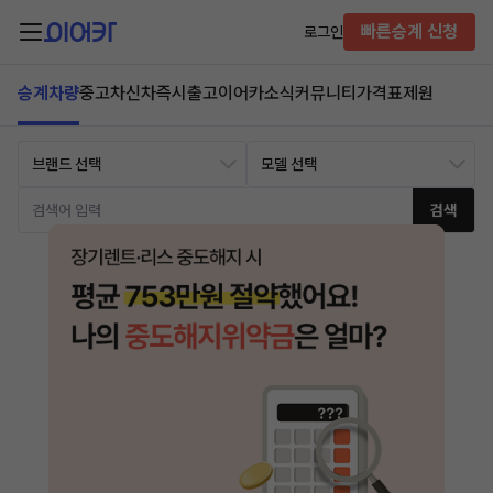
빠른승계 신청
로그인
승계차량
중고차
신차즉시출고
이어카소식
커뮤니티
가격표
제원
검색