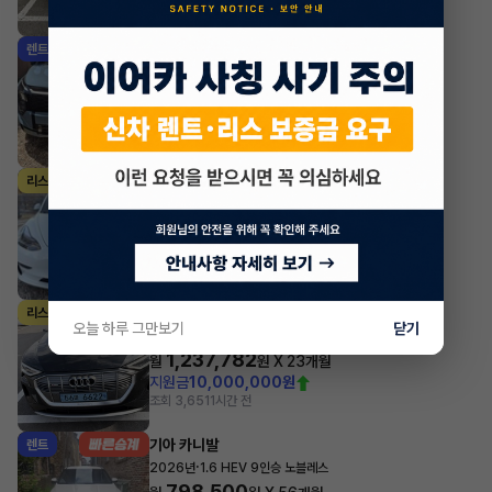
조회 1,350
방금전
기아 스포티지
렌트
·
2025년
2WD 시그니처
726,440
월
원 X
47
개월
지원금
3,000,000원
조회 635
방금전
테슬라 모델 3
리스
·
2022년
AWD Long Range
1,012,281
월
원 X
0
개월
조회 3,610
방금전
아우디 e-트론
리스
오늘 하루 그만보기
닫기
·
2023년
55 quattro Sportback
1,237,782
월
원 X
23
개월
지원금
10,000,000원
조회 3,651
1시간 전
기아 카니발
렌트
·
2026년
1.6 HEV 9인승 노블레스
798,500