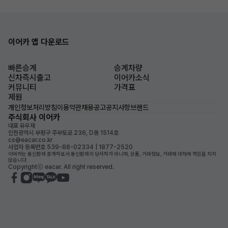
이어카 앱 다운로드
빠른승계
승계차량
신차즉시출고
이어카소식
커뮤니티
가격표
제원
개인정보처리방침
이용약관
채용공고
공지사항
브랜드
주식회사 이어카
대표 유우재
인천광역시 부평구 주부토로 236, D동 1514호
cs@eacar.co.kr
사업자 등록번호 539-88-02334 | 1877-2520
이어카는 통신판매 중개자로서 통신판매의 당사자가 아니며, 상품, 거래정보, 거래에 대하여 책임을 지지
않습니다.
Copyrightⓒ eacar. All right reserved.