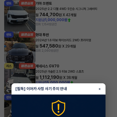
기아 쏘렌토
렌트
·
2025년
2.2 디젤 4WD 5인승 시그니처 그래비티
744,700
월
원 X
42
개월
지원금
1,000,000원
조회 1,154
방금전
현대 투싼
렌트
·
2024년
1.6 터보 하이브리드 2WD 프리미엄
547,580
월
원 X
29
개월
조회 2,060
방금전
제네시스 GV70
리스
·
2025년
가솔린 2.5 터보 2WD 스포츠
1,112,190
월
원 X
38
개월
지원금
15,000,000원
조회 1,099
방금전
[필독] 이어카 사칭 사기 주의 안내
×
기아 셀토스
렌트
·
2026년
1.6 가솔린 터보 2WD 시그니처
532,180
월
원 X
47
개월
지원금
1,000,000원