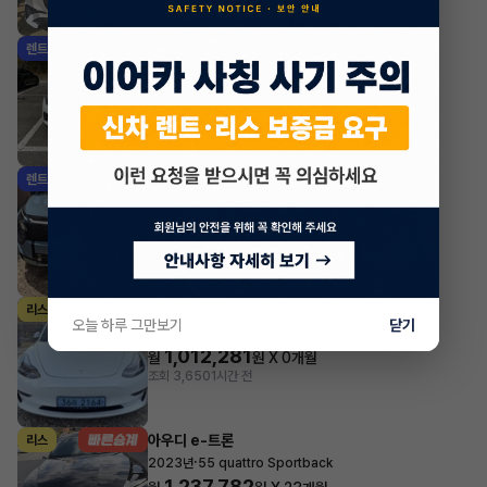
조회 1,151
방금전
기아 셀토스
렌트
·
2026년
1.6 가솔린 터보 2WD 시그니처
532,180
월
원 X
47
개월
지원금
1,000,000원
조회 1,361
방금전
기아 스포티지
렌트
·
2025년
2WD 시그니처
726,440
월
원 X
47
개월
지원금
3,000,000원
조회 657
방금전
테슬라 모델 3
리스
오늘 하루 그만보기
닫기
·
2022년
AWD Long Range
1,012,281
월
원 X
0
개월
조회 3,650
1시간 전
아우디 e-트론
리스
·
2023년
55 quattro Sportback
1,237,782