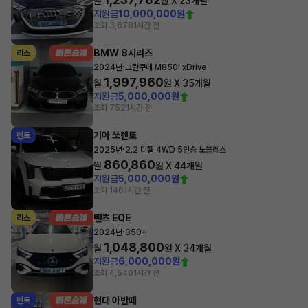
월
원 X
23
개월
지원금
10,000,000원
조회 3,678
1시간 전
BMW 8시리즈
리스
·
2024년
그란쿠페 M850i xDrive
1,997,960
월
원 X
35
개월
지원금
5,000,000원
조회 752
1시간 전
기아 쏘렌토
렌트
·
2025년
2.2 디젤 4WD 5인승 노블레스
860,860
월
원 X
44
개월
지원금
5,000,000원
조회 146
1시간 전
벤츠 EQE
리스
·
2024년
350+
1,048,800
월
원 X
34
개월
지원금
6,000,000원
조회 4,540
1시간 전
현대 아반떼
렌트