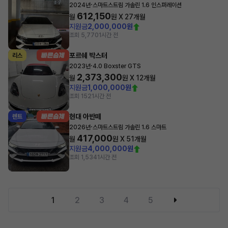
·
2024년
스마트스트림 가솔린 1.6 인스퍼레이션
612,150
월
원 X
27
개월
지원금
2,000,000원
조회 5,770
1시간 전
포르쉐 박스터
리스
·
2023년
4.0 Boxster GTS
2,373,300
월
원 X
12
개월
지원금
1,000,000원
조회 152
1시간 전
현대 아반떼
렌트
·
2026년
스마트스트림 가솔린 1.6 스마트
417,000
월
원 X
51
개월
지원금
4,000,000원
조회 1,534
1시간 전
1
2
3
4
5