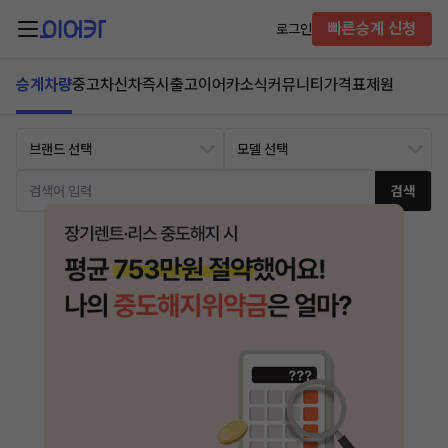
빠른승계 신청
로그인
승계차량
중고차
신차즉시출고
이어카소식
커뮤니티
가격표
제원
검색