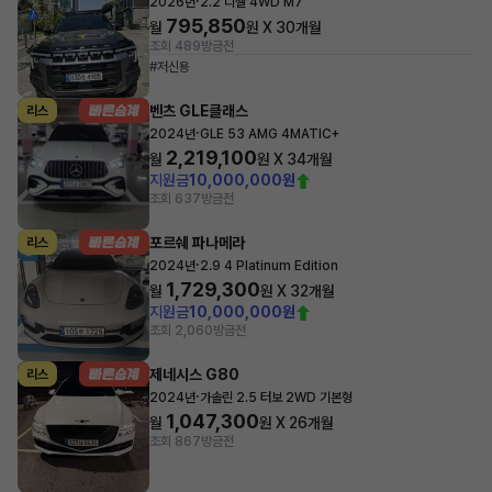
·
2026년
2.2 디젤 4WD M7
795,850
월
원 X
30
개월
조회 489
방금전
#저신용
벤츠 GLE클래스
리스
·
2024년
GLE 53 AMG 4MATIC+
2,219,100
월
원 X
34
개월
지원금
10,000,000원
조회 637
방금전
포르쉐 파나메라
리스
·
2024년
2.9 4 Platinum Edition
1,729,300
월
원 X
32
개월
지원금
10,000,000원
조회 2,060
방금전
제네시스 G80
리스
·
2024년
가솔린 2.5 터보 2WD 기본형
1,047,300
월
원 X
26
개월
조회 867
방금전