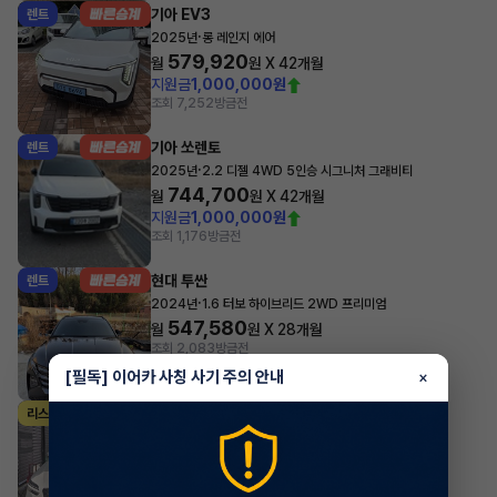
기아 EV3
렌트
·
2025년
롱 레인지 에어
579,920
월
원 X
42
개월
지원금
1,000,000원
조회 7,252
방금전
기아 쏘렌토
렌트
·
2025년
2.2 디젤 4WD 5인승 시그니처 그래비티
744,700
월
원 X
42
개월
지원금
1,000,000원
조회 1,176
방금전
현대 투싼
렌트
·
2024년
1.6 터보 하이브리드 2WD 프리미엄
547,580
월
원 X
28
개월
조회 2,083
방금전
[필독] 이어카 사칭 사기 주의 안내
×
제네시스 GV70
리스
·
2025년
가솔린 2.5 터보 2WD 스포츠
1,112,190
월
원 X
38
개월
지원금
15,000,000원