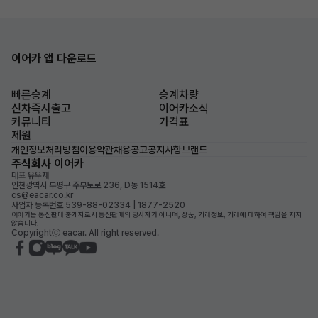
이어카 앱 다운로드
빠른승계
승계차량
신차즉시출고
이어카소식
커뮤니티
가격표
제원
개인정보처리방침
이용약관
채용공고
공지사항
브랜드
주식회사 이어카
대표 유우재
인천광역시 부평구 주부토로 236, D동 1514호
cs@eacar.co.kr
사업자 등록번호 539-88-02334 | 1877-2520
이어카는 통신판매 중개자로서 통신판매의 당사자가 아니며, 상품, 거래정보, 거래에 대하여 책임을 지지
않습니다.
Copyrightⓒ eacar. All right reserved.