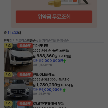
총
11,433
대
전체
장기렌트
리스
최근순
낮은 가격순
지원금 많은순
기아 카니발
리스
·
2025년
9인승 가솔린 노블레스
688,360
월
원 X
41
개월
지원금
2,000,000원
조회 1,523
방금전
벤츠 GLE클래스
리스
·
2026년
GLE 300d 4MATIC
1,780,239
월
원 X
32
개월
지원금
7,000,000원
조회 253
방금전
KG모빌리티(쌍용) 무쏘
리스