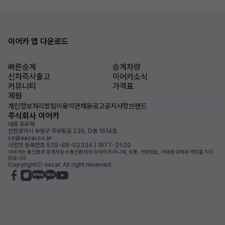
이어카 앱 다운로드
빠른승계
승계차량
신차즉시출고
이어카소식
커뮤니티
가격표
제원
개인정보처리방침
이용약관
채용공고
공지사항
브랜드
주식회사 이어카
대표 유우재
인천광역시 부평구 주부토로 236, D동 1514호
cs@eacar.co.kr
사업자 등록번호 539-88-02334 | 1877-2520
이어카는 통신판매 중개자로서 통신판매의 당사자가 아니며, 상품, 거래정보, 거래에 대하여 책임을 지지
않습니다.
Copyrightⓒ eacar. All right reserved.