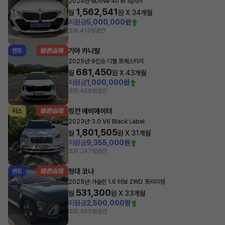
·
2024년
eDrive 40 M Sport
1,562,541
월
원 X
34
개월
지원금
5,000,000원
조회 413
방금전
기아 카니발
렌트
·
2025년
9인승 디젤 프레스티지
681,450
월
원 X
43
개월
지원금
1,000,000원
조회 408
방금전
링컨 에비에이터
리스
·
2023년
3.0 V6 Black Label
1,801,505
월
원 X
31
개월
지원금
9,355,000원
조회 247
방금전
현대 코나
렌트
·
2025년
가솔린 1.6 터보 2WD 프리미엄
531,300
월
원 X
33
개월
지원금
2,500,000원
조회 485
방금전