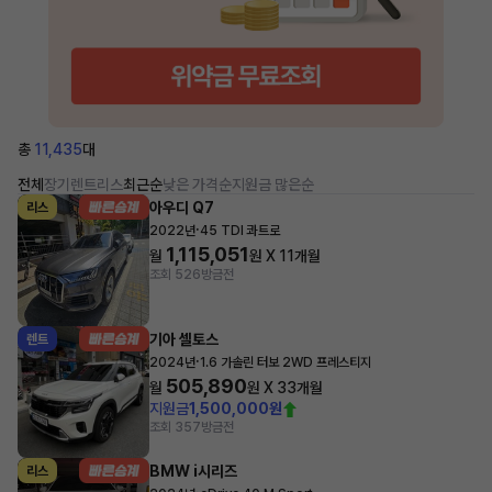
총
11,435
대
전체
장기렌트
리스
최근순
낮은 가격순
지원금 많은순
아우디 Q7
리스
·
2022년
45 TDI 콰트로
1,115,051
월
원 X
11
개월
조회 526
방금전
기아 셀토스
렌트
·
2024년
1.6 가솔린 터보 2WD 프레스티지
505,890
월
원 X
33
개월
지원금
1,500,000원
조회 357
방금전
BMW i시리즈
리스