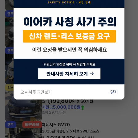
조회 499
방금전
기아 스포티지
렌트
·
2024년
1.6 가솔린 터보 2WD 노블레스
541,050
월
원 X
24
개월
지원금
1,500,000원
조회 600
방금전
르노(삼성) QM6
렌트
·
2023년
2.0 LPe 2WD RE Signature
635,800
월
원 X
16
개월
지원금
1,000,000원
조회 322
방금전
아우디 Q4 e-트론
리스
오늘 하루 그만보기
닫기
·
2025년
45 프리미엄
1,192,800
월
원 X
50
개월
지원금
5,000,000원
조회 297
방금전
제네시스 GV70
렌트
·
2025년
가솔린 2.5 터보 2WD 스포츠
1,074,840