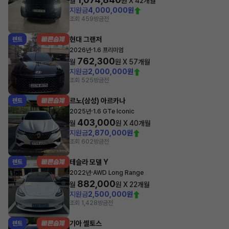
월
원 X
42
개월
지원금
4,000,000원
조회 459
방금전
현대 그랜저
렌트
·
2026년
1.6 프리미엄
762,300
월
원 X
57
개월
지원금
2,000,000원
조회 525
방금전
르노(삼성) 아르카나
렌트
·
2025년
1.6 GTe Iconic
403,000
월
원 X
40
개월
지원금
2,870,000원
조회 602
방금전
테슬라 모델 Y
렌트
·
2022년
AWD Long Range
882,000
월
원 X
22
개월
지원금
2,500,000원
조회 1,428
방금전
기아 셀토스
렌트