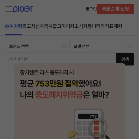
빠른승계 신청
로그인
승계차량
중고차
신차즉시출고
이어카소식
커뮤니티
가격표
제원
검색