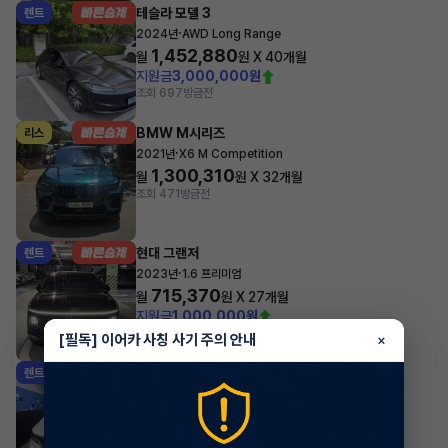
테슬라 모델 3
렌트
·
2024년
AWD Long Range
1,452,880
월
원 X
40
개월
지원금
3,000,000원
조회 697
방금전
BMW M시리즈
리스
·
2021년
X6 M Competition
1,300,310
월
원 X
32
개월
조회 471
방금전
현대 그랜저
렌트
·
2023년
1.6 프리미엄
715,370
월
원 X
27
개월
지원금
1,000,000원
조회 416
방금전
[필독] 이어카 사칭 사기 주의 안내
×
기아 카니발
렌트
·
2023년
9인승 디젤 프레스티지
660,000
월
원 X
23
개월
지원금
2,000,000원