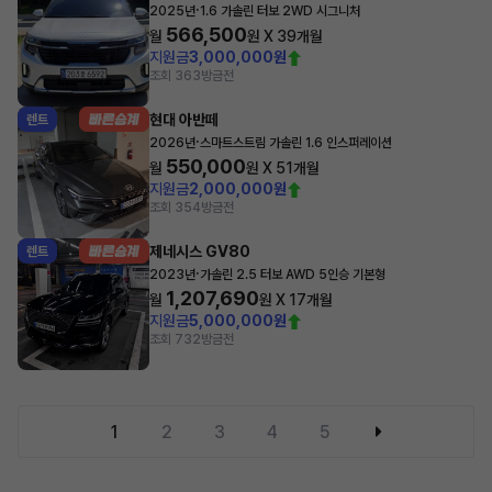
·
2025년
1.6 가솔린 터보 2WD 시그니처
566,500
월
원 X
39
개월
지원금
3,000,000원
조회 363
방금전
현대 아반떼
렌트
·
2026년
스마트스트림 가솔린 1.6 인스퍼레이션
550,000
월
원 X
51
개월
지원금
2,000,000원
조회 354
방금전
제네시스 GV80
렌트
·
2023년
가솔린 2.5 터보 AWD 5인승 기본형
1,207,690
월
원 X
17
개월
지원금
5,000,000원
조회 732
방금전
1
2
3
4
5