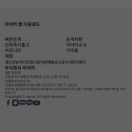
이어카 앱 다운로드
빠른승계
승계차량
신차즉시출고
이어카소식
커뮤니티
가격표
제원
개인정보처리방침
이용약관
채용공고
공지사항
브랜드
주식회사 이어카
대표 유우재
인천광역시 부평구 주부토로 236, D동 1514호
cs@eacar.co.kr
사업자 등록번호 539-88-02334 | 1877-2520
이어카는 통신판매 중개자로서 통신판매의 당사자가 아니며, 상품, 거래정보, 거래에 대하여 책임을 지지
않습니다.
Copyrightⓒ eacar. All right reserved.