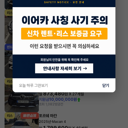
포르쉐 타이칸
리스
·
2023년
Taycan
1,933,380
월
원 X
24
개월
지원금
7,000,000원
조회 3,944
방금전
제네시스 GV70
렌트
·
2025년
가솔린 2.5 터보 AWD 스포츠
1,076,205
월
원 X
36
개월
지원금
7,000,000원
조회 4,373
방금전
벤츠 GLB클래스
리스
오늘 하루 그만보기
닫기
·
2023년
GLB 250 4MATIC
873,480
월
원 X
27
개월
지원금
10,000,000원
조회 1,082
방금전
포르쉐 마칸
리스
·
2025년
Macan 4
1,799,600