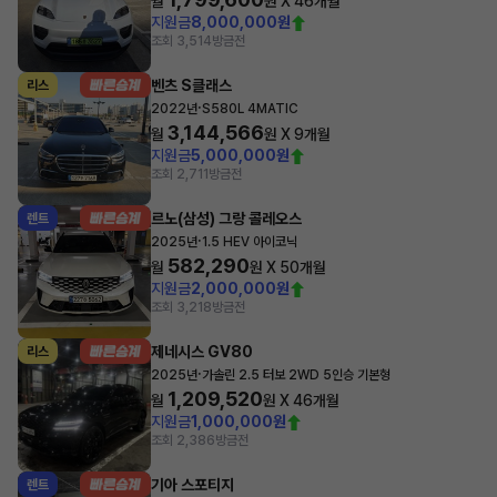
월
원 X
46
개월
지원금
8,000,000원
조회 3,514
방금전
벤츠 S클래스
리스
·
2022년
S580L 4MATIC
3,144,566
월
원 X
9
개월
지원금
5,000,000원
조회 2,711
방금전
르노(삼성) 그랑 콜레오스
렌트
·
2025년
1.5 HEV 아이코닉
582,290
월
원 X
50
개월
지원금
2,000,000원
조회 3,218
방금전
제네시스 GV80
리스
·
2025년
가솔린 2.5 터보 2WD 5인승 기본형
1,209,520
월
원 X
46
개월
지원금
1,000,000원
조회 2,386
방금전
기아 스포티지
렌트