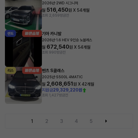
·
2026년
2WD 시그니처
516,450
월
원 X
54
개월
조회 2,659
방금전
기아 카니발
렌트
·
2026년
1.6 HEV 9인승 노블레스
672,540
월
원 X
54
개월
조회 990
방금전
벤츠 S클래스
리스
·
2025년
S500L 4MATIC
2,608,651
월
원 X
42
개월
지원금
29,329,220원
조회 1,427
방금전
1
2
3
4
5