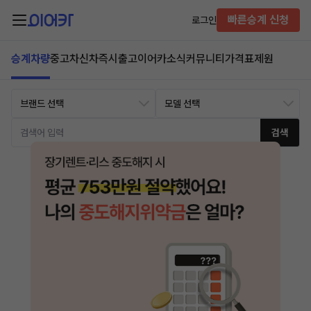
빠른승계 신청
로그인
승계차량
중고차
신차즉시출고
이어카소식
커뮤니티
가격표
제원
검색