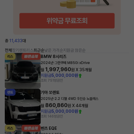
총
11,433
대
전체
장기렌트
리스
최근순
낮은 가격순
지원금 많은순
BMW 8시리즈
리스
·
2024년
그란쿠페 M850i xDrive
1,997,960
월
원 X
35
개월
지원금
5,000,000원
조회 751
방금전
기아 쏘렌토
렌트
·
2025년
2.2 디젤 4WD 5인승 노블레스
860,860
월
원 X
44
개월
지원금
5,000,000원
조회 146
방금전
벤츠 EQE
리스