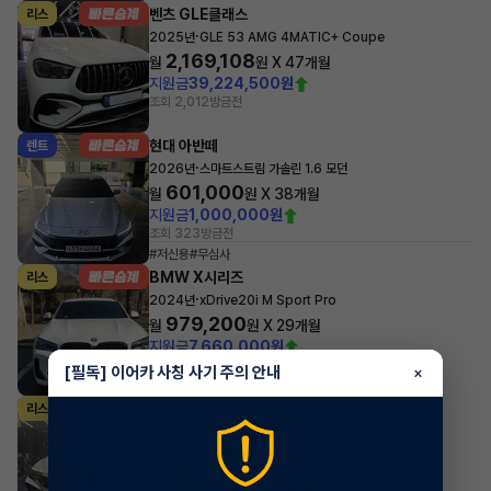
벤츠 GLE클래스
리스
·
2025년
GLE 53 AMG 4MATIC+ Coupe
2,169,108
월
원 X
47
개월
지원금
39,224,500원
조회 2,012
방금전
현대 아반떼
렌트
·
2026년
스마트스트림 가솔린 1.6 모던
601,000
월
원 X
38
개월
지원금
1,000,000원
조회 323
방금전
#저신용
#무심사
BMW X시리즈
리스
·
2024년
xDrive20i M Sport Pro
979,200
월
원 X
29
개월
지원금
7,660,000원
조회 2,973
방금전
[필독] 이어카 사칭 사기 주의 안내
×
현대 아반떼
리스
·
2024년
스마트스트림 가솔린 1.6 인스퍼레이션
450,100
월
원 X
23
개월
조회 6,558
방금전