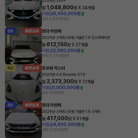
·
2024년
350+
1,048,800
월
원 X
34
개월
지원금
6,000,000원
조회 4,537
방금전
현대 아반떼
렌트
·
2024년
스마트스트림 가솔린 1.6 인스퍼레이션
612,150
월
원 X
27
개월
지원금
2,000,000원
조회 5,770
방금전
포르쉐 박스터
리스
·
2023년
4.0 Boxster GTS
2,373,300
월
원 X
12
개월
지원금
1,000,000원
조회 151
방금전
현대 아반떼
렌트
·
2026년
스마트스트림 가솔린 1.6 스마트
417,000
월
원 X
51
개월
지원금
4,000,000원
조회 1,534
방금전