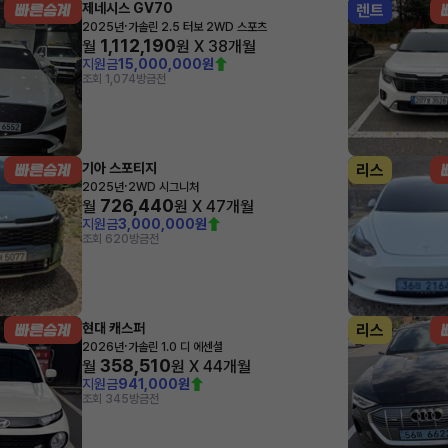
제네시스 GV70
렌트
·
2025년
가솔린 2.5 터보 2WD 스포츠
1,112,190
월
원 X
38
개월
지원금
15,000,000원
조회 1,074
방금전
기아 스포티지
리스
·
2025년
2WD 시그니처
726,440
월
원 X
47
개월
지원금
3,000,000원
조회 620
방금전
현대 캐스퍼
리스
·
2026년
가솔린 1.0 디 에센셜
358,510
월
원 X
44
개월
지원금
941,000원
조회 345
방금전