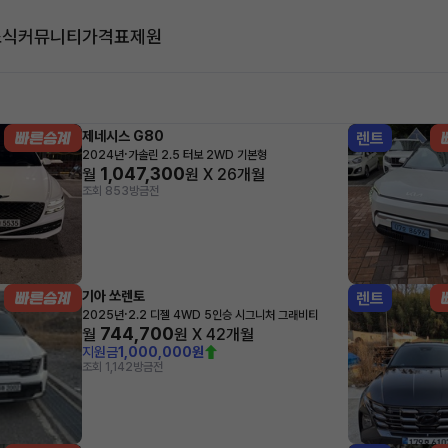
소식
커뮤니티
가격표
제원
대
제네시스 G80
렌트
·
2024년
가솔린 2.5 터보 2WD 기본형
1,047,300
월
원 X
26
개월
조회 853
방금전
기아 쏘렌토
렌트
·
2025년
2.2 디젤 4WD 5인승 시그니처 그래비티
744,700
월
원 X
42
개월
지원금
1,000,000원
조회 1,142
방금전