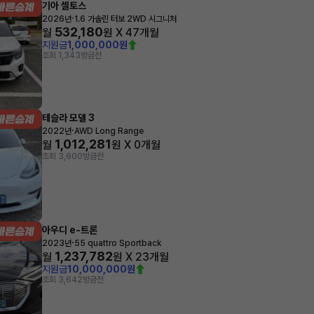
기아 셀토스
·
2026년
1.6 가솔린 터보 2WD 시그니처
532,180
월
원 X
47
개월
지원금
1,000,000원
조회 1,343
방금전
테슬라 모델 3
·
2022년
AWD Long Range
1,012,281
월
원 X
0
개월
조회 3,600
방금전
아우디 e-트론
·
2023년
55 quattro Sportback
1,237,782
월
원 X
23
개월
지원금
10,000,000원
조회 3,642
방금전