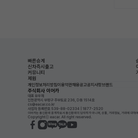
빠른승계
신차즉시출고
커뮤니티
제원
개인정보처리방침
이용약관
채용공고
공지사항
브랜드
주식회사 이어카
대표 유우재
인천광역시 부평구 주부토로 236, D동 1514호
cs@eacar.co.kr
사업자 등록번호 539-88-02334 | 1877-2520
이어카는 통신판매 중개자로서 통신판매의 당사자가 아니며, 상품, 거래정보, 거래에 대하여
Copyrightⓒ eacar. All right reserved.