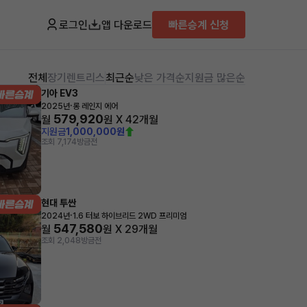
로그인
앱 다운로드
빠른승계 신청
전체
장기렌트
리스
최근순
낮은 가격순
지원금 많은순
기아 EV3
·
2025년
롱 레인지 에어
579,920
월
원 X
42
개월
지원금
1,000,000원
조회 7,174
방금전
현대 투싼
·
2024년
1.6 터보 하이브리드 2WD 프리미엄
547,580
월
원 X
29
개월
조회 2,048
방금전