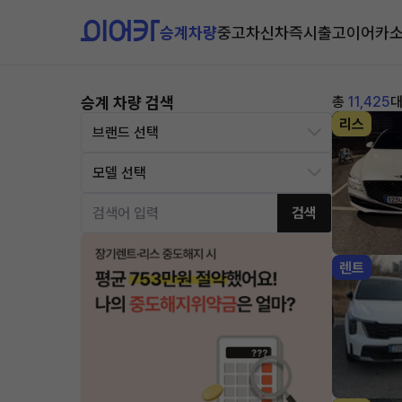
승계차량
중고차
신차즉시출고
이어카
승계 차량 검색
총
11,425
리스
검색
렌트