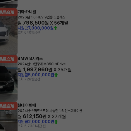
기아 카니발
·
2026년
1.6 HEV 9인승 노블레스
798,500
월
원 X
56
개월
지원금
7,000,000원
조회 640
방금전
BMW 8시리즈
·
2024년
그란쿠페 M850i xDrive
1,997,960
월
원 X
35
개월
지원금
5,000,000원
조회 728
방금전
현대 아반떼
·
2024년
스마트스트림 가솔린 1.6 인스퍼레이션
612,150
월
원 X
27
개월
지원금
2,000,000원
조회 5,733
1시간 전