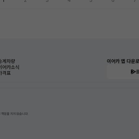
1
2
3
4
5
6
7
승계차량
이어카 앱 다운
이어카소식
가격표
 책임을 지지 않습니다.