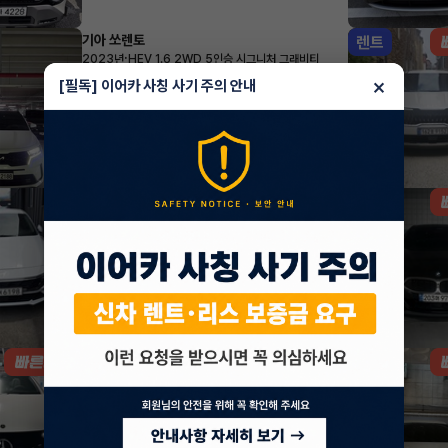
기아 쏘렌토
렌트
·
2023년
HEV 1.6 2WD 5인승 시그니처 그래비티
800,700
월
원 X
20
개월
×
[필독] 이어카 사칭 사기 주의 안내
지원금
3,000,000원
조회 35
방금전
현대 아반떼
리스
·
2025년
스마트스트림 가솔린 1.6 모던
479,600
월
원 X
41
개월
지원금
400,000원
조회 230
방금전
벤츠 EQE
렌트
·
2024년
350+
1,048,800
월
원 X
34
개월
지원금
6,000,000원
조회 4,497
1시간 전