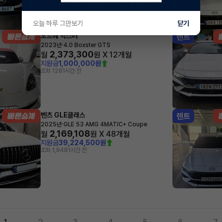
오늘 하루 그만보기
닫기
포르쉐 박스터
렌트
·
2023년
4.0 Boxster GTS
2,373,300
월
원 X
12
개월
지원금
1,000,000원
조회 128
1시간 전
벤츠 GLE클래스
렌트
·
2025년
GLE 53 AMG 4MATIC+ Coupe
2,169,108
월
원 X
48
개월
지원금
39,224,500원
조회 1,948
1시간 전