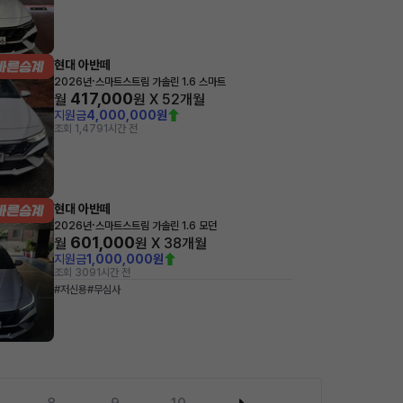
현대 아반떼
·
2026년
스마트스트림 가솔린 1.6 스마트
417,000
월
원 X
52
개월
지원금
4,000,000원
조회 1,479
1시간 전
현대 아반떼
·
2026년
스마트스트림 가솔린 1.6 모던
601,000
월
원 X
38
개월
지원금
1,000,000원
조회 309
1시간 전
#저신용
#무심사