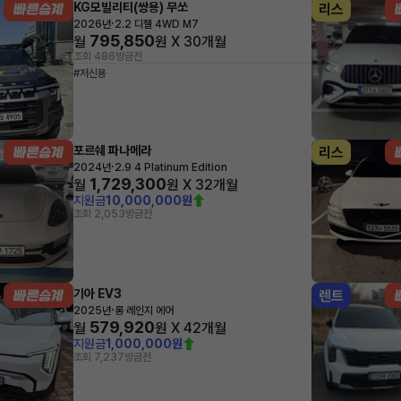
KG모빌리티(쌍용) 무쏘
리스
·
2026년
2.2 디젤 4WD M7
795,850
월
원 X
30
개월
조회 486
방금전
#저신용
포르쉐 파나메라
리스
·
2024년
2.9 4 Platinum Edition
1,729,300
월
원 X
32
개월
지원금
10,000,000원
조회 2,053
방금전
기아 EV3
렌트
·
2025년
롱 레인지 에어
579,920
월
원 X
42
개월
지원금
1,000,000원
조회 7,237
방금전