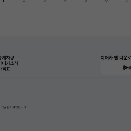
1
2
3
4
5
6
7
승계차량
이어카 앱 다운
이어카소식
가격표
 책임을 지지 않습니다.