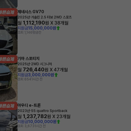
제네시스 GV70
·
2025년
가솔린 2.5 터보 2WD 스포츠
1,112,190
월
원 X
38
개월
지원금
15,000,000원
조회 1,146
방금전
기아 스포티지
·
2025년
2WD 시그니처
726,440
월
원 X
47
개월
지원금
3,000,000원
조회 654
1시간 전
아우디 e-트론
·
2023년
55 quattro Sportback
1,237,782
월
원 X
23
개월
지원금
10,000,000원
조회 3,673
1시간 전