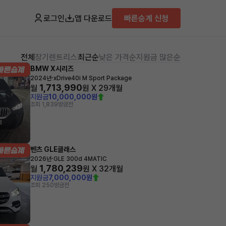
로그인
앱 다운로드
빠른승계 신청
전체
장기렌트
리스
최근순
낮은 가격순
지원금 많은순
BMW X시리즈
·
2024년
xDrive40i M Sport Package
1,713,990
월
원 X
29
개월
지원금
10,000,000원
조회 1,839
방금전
벤츠 GLE클래스
·
2026년
GLE 300d 4MATIC
1,780,239
월
원 X
32
개월
지원금
7,000,000원
조회 250
방금전