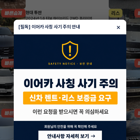
현대 투싼
리스
·
2024년
1.6 터보 하이브리드 2WD 프리미엄
547,580
월
원 X
28
개월
×
[필독] 이어카 사칭 사기 주의 안내
조회 2,076
방금전
기아 셀토스
렌트
·
2026년
1.6 가솔린 터보 2WD 시그니처
532,180
월
원 X
47
개월
지원금
1,000,000원
조회 1,359
방금전
테슬라 모델 3
리스
·
2022년
AWD Long Range
1,012,281
월
원 X
0
개월
조회 3,636
1시간 전