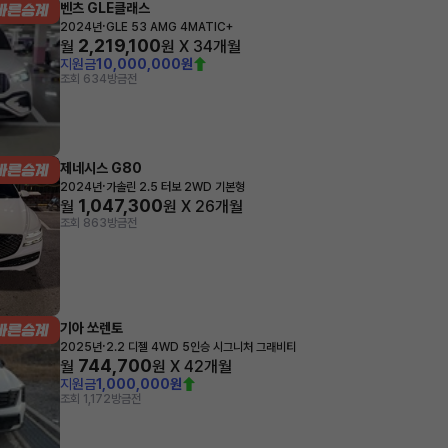
벤츠 GLE클래스
·
2024년
GLE 53 AMG 4MATIC+
2,219,100
월
원 X
34
개월
지원금
10,000,000원
조회 634
방금전
제네시스 G80
·
2024년
가솔린 2.5 터보 2WD 기본형
1,047,300
월
원 X
26
개월
조회 863
방금전
기아 쏘렌토
·
2025년
2.2 디젤 4WD 5인승 시그니처 그래비티
744,700
월
원 X
42
개월
지원금
1,000,000원
조회 1,172
방금전