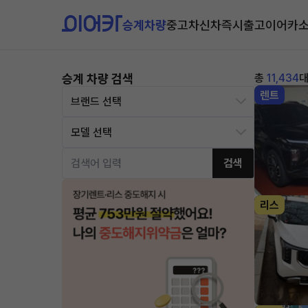
승계차량
중고차
신차즉시출고
이어카
승계 차량 검색
총
11,434
렌트
검색
리스