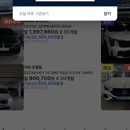
오늘 하루 그만보기
닫기
BMW 8시리즈
렌트
·
2024년
그란쿠페 M850i xDrive
1,997,960
월
원 X
35
개월
지원금
5,000,000원
조회 751
1시간 전
기아 쏘렌토
리스
·
2023년
HEV 1.6 2WD 5인승 시그니처 그래비티
800,700
월
원 X
20
개월
지원금
3,500,000원
조회 150
1시간 전