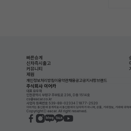
빠른승계
신차즉시출고
커뮤니티
제원
개인정보처리방침
이용약관
채용공고
공지사항
브랜드
주식회사 이어카
대표 유우재
인천광역시 부평구 주부토로 236, D동 1514호
cs@eacar.co.kr
사업자 등록번호 539-88-02334 | 1877-2520
이어카는 통신판매 중개자로서 통신판매의 당사자가 아니며, 상품, 거래정보, 거래에 대하여
Copyrightⓒ eacar. All right reserved.