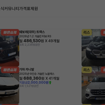
소식
커뮤니티
가격표
제원
대
쉐보레(대우) 트랙스
리스
·
2026년
1.2 가솔린 터보 RS
486,530
월
원 X
49
개월
조회 2,236
방금전
기아 카니발
리스
·
2025년
9인승 가솔린 노블레스
688,360
월
원 X
41
개월
지원금
2,000,000원
조회 1,521
방금전