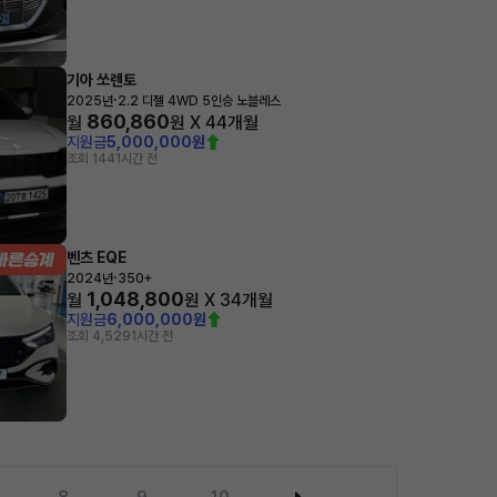
기아 쏘렌토
·
2025년
2.2 디젤 4WD 5인승 노블레스
860,860
월
원 X
44
개월
지원금
5,000,000원
조회 144
1시간 전
벤츠 EQE
·
2024년
350+
1,048,800
월
원 X
34
개월
지원금
6,000,000원
조회 4,529
1시간 전