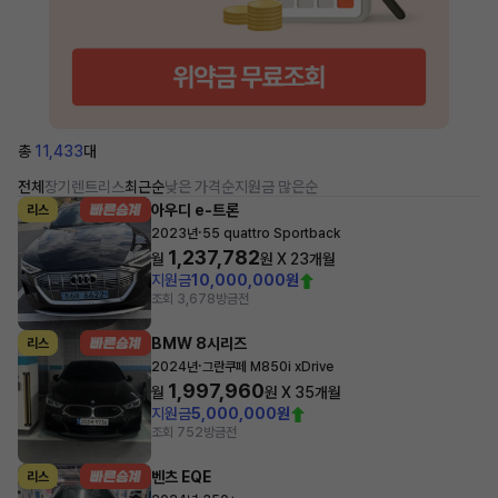
총
11,433
대
전체
장기렌트
리스
최근순
낮은 가격순
지원금 많은순
아우디 e-트론
리스
·
2023년
55 quattro Sportback
1,237,782
월
원 X
23
개월
지원금
10,000,000원
조회 3,678
방금전
BMW 8시리즈
리스
·
2024년
그란쿠페 M850i xDrive
1,997,960
월
원 X
35
개월
지원금
5,000,000원
조회 752
방금전
벤츠 EQE
리스