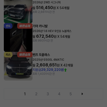
·
2026년
2WD 시그니처
516,450
월
원 X
54
개월
조회 2,661
1시간 전
기아 카니발
렌트
·
2026년
1.6 HEV 9인승 노블레스
672,540
월
원 X
54
개월
조회 993
1시간 전
벤츠 S클래스
리스
·
2025년
S500L 4MATIC
2,608,651
월
원 X
42
개월
지원금
29,329,220원
조회 1,433
1시간 전
1
2
3
4
5