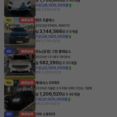
월
원 X
46
개월
지원금
8,000,000원
조회 3,519
1시간 전
벤츠 S클래스
리스
·
2022년
S580L 4MATIC
3,144,566
월
원 X
9
개월
지원금
5,000,000원
조회 2,714
1시간 전
르노(삼성) 그랑 콜레오스
렌트
·
2025년
1.5 HEV 아이코닉
582,290
월
원 X
50
개월
지원금
2,000,000원
조회 3,220
1시간 전
제네시스 GV80
리스
·
2025년
가솔린 2.5 터보 2WD 5인승 기본형
1,209,520
월
원 X
46
개월
지원금
1,000,000원
조회 2,391
1시간 전
기아 스포티지
렌트