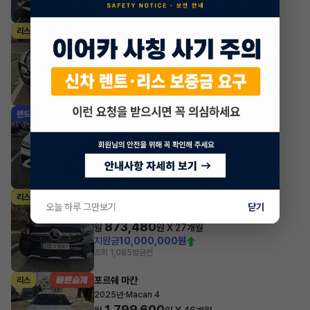
포르쉐 타이칸
리스
·
2023년
Taycan
1,933,380
월
원 X
24
개월
지원금
7,000,000원
조회 3,949
방금전
제네시스 GV70
렌트
·
2025년
가솔린 2.5 터보 AWD 스포츠
1,076,205
월
원 X
36
개월
지원금
7,000,000원
조회 4,375
방금전
벤츠 GLB클래스
리스
오늘 하루 그만보기
닫기
·
2023년
GLB 250 4MATIC
873,480
월
원 X
27
개월
지원금
10,000,000원
조회 1,085
방금전
포르쉐 마칸
리스
·
2025년
Macan 4
1,799,600