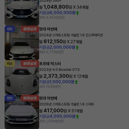
·
2024년
350+
1,048,800
월
원 X
34
개월
지원금
6,000,000원
조회 4,543
방금전
현대 아반떼
렌트
·
2024년
스마트스트림 가솔린 1.6 인스퍼레이션
612,150
월
원 X
27
개월
지원금
2,000,000원
조회 5,771
방금전
포르쉐 박스터
리스
·
2023년
4.0 Boxster GTS
2,373,300
월
원 X
12
개월
지원금
1,000,000원
조회 153
방금전
현대 아반떼
렌트
·
2026년
스마트스트림 가솔린 1.6 스마트
417,000
월
원 X
51
개월
지원금
4,000,000원
조회 1,534
방금전