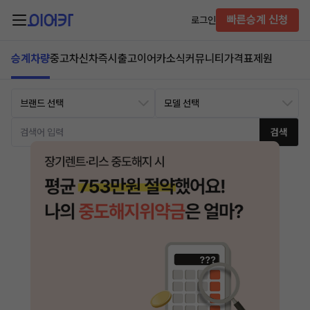
빠른승계 신청
로그인
승계차량
중고차
신차즉시출고
이어카소식
커뮤니티
가격표
제원
검색