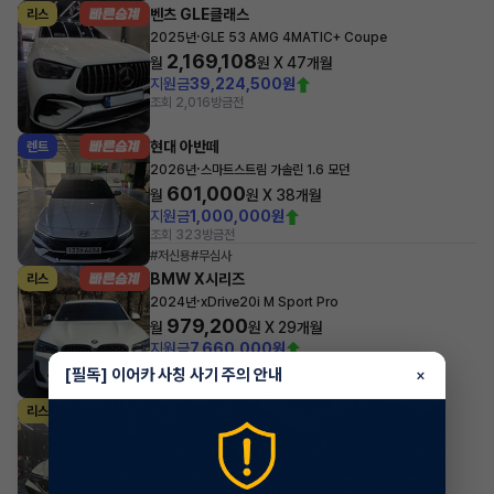
벤츠 GLE클래스
리스
·
2025년
GLE 53 AMG 4MATIC+ Coupe
2,169,108
월
원 X
47
개월
지원금
39,224,500원
조회 2,016
방금전
현대 아반떼
렌트
·
2026년
스마트스트림 가솔린 1.6 모던
601,000
월
원 X
38
개월
지원금
1,000,000원
조회 323
방금전
#저신용
#무심사
BMW X시리즈
리스
·
2024년
xDrive20i M Sport Pro
979,200
월
원 X
29
개월
지원금
7,660,000원
조회 2,975
방금전
[필독] 이어카 사칭 사기 주의 안내
×
현대 아반떼
리스
·
2024년
스마트스트림 가솔린 1.6 인스퍼레이션
450,100
월
원 X
23
개월
조회 6,561
방금전