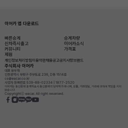
이어카 앱 다운로드
빠른승계
승계차량
신차즉시출고
이어카소식
커뮤니티
가격표
제원
개인정보처리방침
이용약관
채용공고
공지사항
브랜드
주식회사 이어카
대표 유우재
인천광역시 부평구 주부토로 236, D동 1514호
cs@eacar.co.kr
사업자 등록번호 539-88-02334 | 1877-2520
이어카는 통신판매 중개자로서 통신판매의 당사자가 아니며, 상품, 거래정보, 거래에 대하여 책임을 지지
않습니다.
Copyrightⓒ eacar. All right reserved.