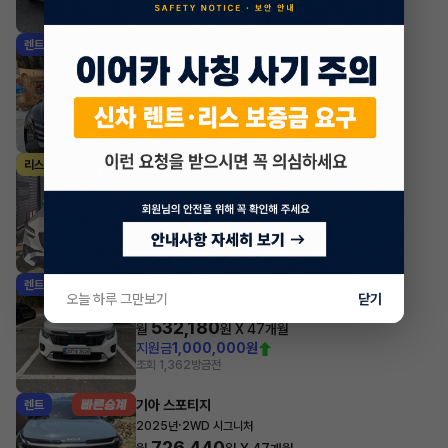
조회 1,177
방금전
현대 투싼
렌트
·
2024년
1.6 터보 하이브리드 2WD 프리미엄
547,580
월
원 X
28
개월
조회 2,086
방금전
제네시스 GV70
리스
·
2025년
가솔린 2.5 터보 2WD 스포츠
1,112,190
월
원 X
38
개월
지원금
15,000,000원
조회 1,162
방금전
기아 셀토스
렌트
오늘 하루 그만보기
닫기
·
2026년
1.6 가솔린 터보 2WD 시그니처
532,180
월
원 X
47
개월
지원금
1,000,000원
조회 1,362
방금전
기아 스포티지
렌트
·
2025년
2WD 시그니처
726,440