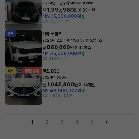
·
2024년
그란쿠페 M850i xDrive
1,997,960
월
원 X
35
개월
지원금
5,000,000원
조회 755
1시간 전
기아 쏘렌토
렌트
·
2025년
2.2 디젤 4WD 5인승 노블레스
860,860
월
원 X
44
개월
지원금
5,000,000원
조회 148
1시간 전
벤츠 EQE
리스
·
2024년
350+
1,048,800
월
원 X
34
개월
지원금
6,000,000원
조회 4,546
1시간 전
1
2
3
4
5