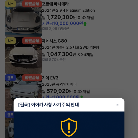
포르쉐 파나메라
리스
·
2024년
2.9 4 Platinum Edition
1,729,300
월
원 X
32
개월
지원금
10,000,000원
조회 2,067
방금전
제네시스 G80
리스
·
2024년
가솔린 2.5 터보 2WD 기본형
1,047,300
월
원 X
26
개월
조회 870
방금전
기아 EV3
렌트
·
2025년
롱 레인지 에어
579,920
월
원 X
42
개월
지원금
1,000,000원
조회 7,264
방금전
[필독] 이어카 사칭 사기 주의 안내
×
기아 쏘렌토
렌트
·
2025년
2.2 디젤 4WD 5인승 시그니처 그래비티
744,700
월
원 X
42
개월
지원금
1,000,000원