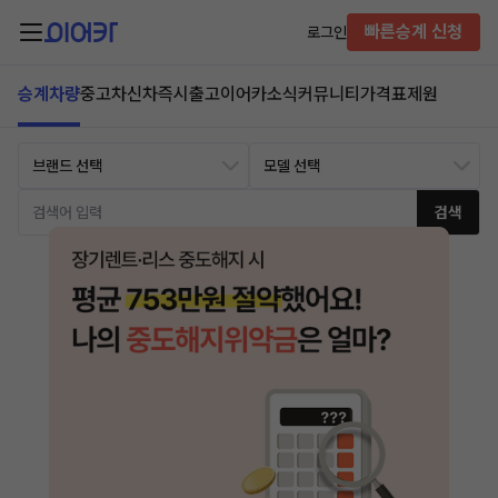
빠른승계 신청
로그인
승계차량
중고차
신차즉시출고
이어카소식
커뮤니티
가격표
제원
검색