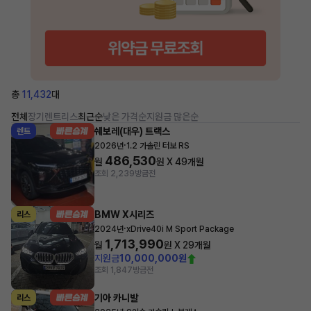
총
11,432
대
전체
장기렌트
리스
최근순
낮은 가격순
지원금 많은순
쉐보레(대우) 트랙스
렌트
·
2026년
1.2 가솔린 터보 RS
486,530
월
원 X
49
개월
조회 2,239
방금전
BMW X시리즈
리스
·
2024년
xDrive40i M Sport Package
1,713,990
월
원 X
29
개월
지원금
10,000,000원
조회 1,847
방금전
기아 카니발
리스