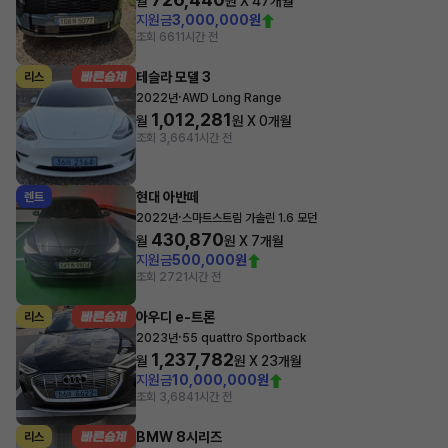
월
원 X
47
개월
지원금
3,000,000원
조회 661
1시간 전
테슬라 모델 3
리스
·
2022년
AWD Long Range
1,012,281
월
원 X
0
개월
조회 3,664
1시간 전
현대 아반떼
렌트
·
2022년
스마트스트림 가솔린 1.6 모던
430,870
월
원 X
7
개월
지원금
500,000원
조회 272
1시간 전
아우디 e-트론
리스
·
2023년
55 quattro Sportback
1,237,782
월
원 X
23
개월
지원금
10,000,000원
조회 3,684
1시간 전
BMW 8시리즈
리스