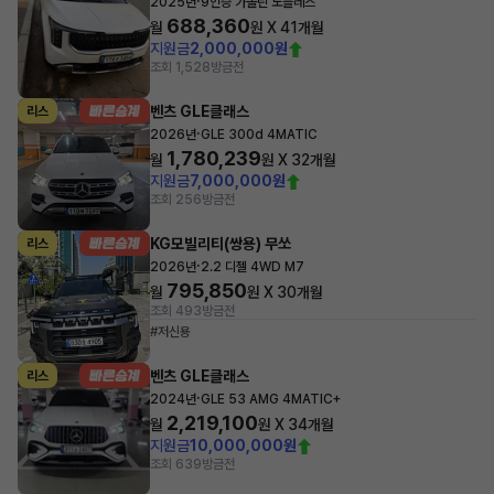
·
2025년
9인승 가솔린 노블레스
688,360
월
원 X
41
개월
지원금
2,000,000원
조회 1,528
방금전
벤츠 GLE클래스
리스
·
2026년
GLE 300d 4MATIC
1,780,239
월
원 X
32
개월
지원금
7,000,000원
조회 256
방금전
KG모빌리티(쌍용) 무쏘
리스
·
2026년
2.2 디젤 4WD M7
795,850
월
원 X
30
개월
조회 493
방금전
#저신용
벤츠 GLE클래스
리스
·
2024년
GLE 53 AMG 4MATIC+
2,219,100
월
원 X
34
개월
지원금
10,000,000원
조회 639
방금전