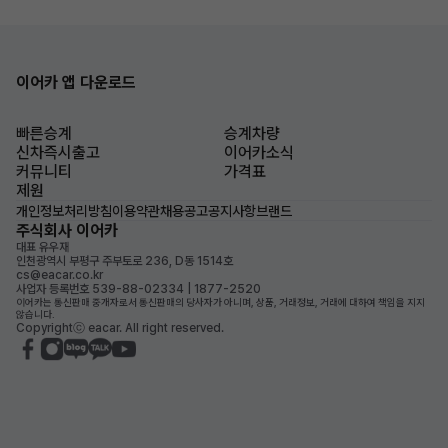
이어카 앱 다운로드
빠른승계
승계차량
신차즉시출고
이어카소식
커뮤니티
가격표
제원
개인정보처리방침
이용약관
채용공고
공지사항
브랜드
주식회사 이어카
대표 유우재
인천광역시 부평구 주부토로 236, D동 1514호
cs@eacar.co.kr
사업자 등록번호 539-88-02334 | 1877-2520
이어카는 통신판매 중개자로서 통신판매의 당사자가 아니며, 상품, 거래정보, 거래에 대하여 책임을 지지
않습니다.
Copyrightⓒ eacar. All right reserved.