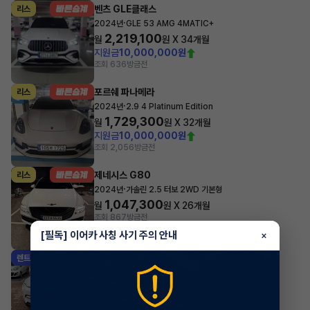
벤츠 GLE클래스
리스
·
2024년
GLE 53 AMG 4MATIC+
2,219,100
월
원 X
34
개월
지원금
10,000,000원
조회 636
방금전
포르쉐 파나메라
리스
·
2024년
2.9 4 Platinum Edition
1,729,300
월
원 X
32
개월
지원금
10,000,000원
조회 2,056
방금전
제네시스 G80
리스
·
2024년
가솔린 2.5 터보 2WD 기본형
1,047,300
월
원 X
26
개월
조회 867
방금전
[필독] 이어카 사칭 사기 주의 안내
×
기아 EV3
렌트
·
2025년
롱 레인지 에어
579,920
월
원 X
42
개월
지원금
1,000,000원