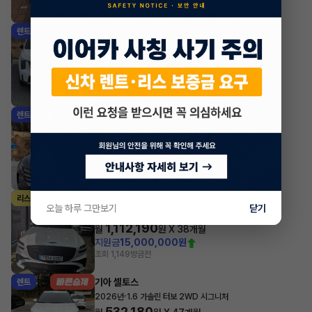
조회 7,242
방금전
기아 쏘렌토
렌트
·
2025년
2.2 디젤 4WD 5인승 시그니처 그래비티
744,700
월
원 X
42
개월
지원금
1,000,000원
조회 1,174
방금전
현대 투싼
렌트
·
2024년
1.6 터보 하이브리드 2WD 프리미엄
547,580
월
원 X
28
개월
조회 2,080
방금전
제네시스 GV70
리스
오늘 하루 그만보기
닫기
·
2025년
가솔린 2.5 터보 2WD 스포츠
1,112,190
월
원 X
38
개월
지원금
15,000,000원
조회 1,149
방금전
기아 셀토스
렌트
·
2026년
1.6 가솔린 터보 2WD 시그니처
532,180