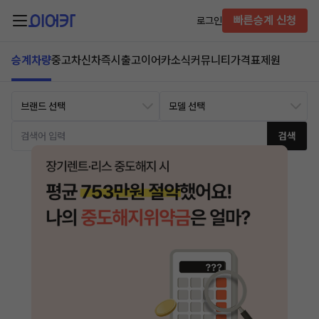
빠른승계 신청
로그인
승계차량
중고차
신차즉시출고
이어카소식
커뮤니티
가격표
제원
검색