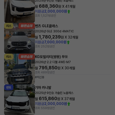
·
2025년
9인승 가솔린 노블레스
688,360
월
원 X
41
개월
지원금
2,000,000원
조회 1,521
방금전
벤츠 GLE클래스
리스
·
2026년
GLE 300d 4MATIC
1,780,239
월
원 X
32
개월
지원금
7,000,000원
조회 252
방금전
KG모빌리티(쌍용) 무쏘
리스
·
2026년
2.2 디젤 4WD M7
795,850
월
원 X
30
개월
조회 489
방금전
#저신용
기아 카니발
렌트
·
2025년
9인승 가솔린 노블레스
615,860
월
원 X
37
개월
지원금
2,000,000원
조회 559
방금전