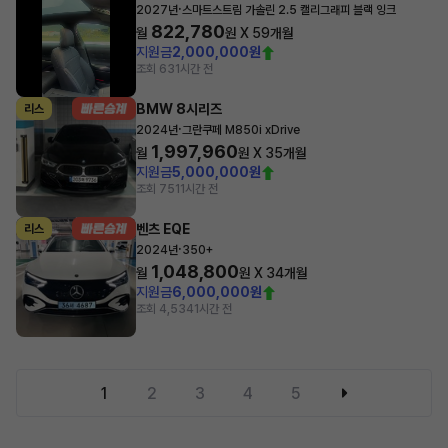
·
2027년
스마트스트림 가솔린 2.5 캘리그래피 블랙 잉크
822,780
월
원 X
59
개월
지원금
2,000,000원
조회 63
1시간 전
BMW 8시리즈
리스
·
2024년
그란쿠페 M850i xDrive
1,997,960
월
원 X
35
개월
지원금
5,000,000원
조회 751
1시간 전
벤츠 EQE
리스
·
2024년
350+
1,048,800
월
원 X
34
개월
지원금
6,000,000원
조회 4,534
1시간 전
1
2
3
4
5