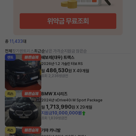
총
11,433
대
전체
장기렌트
리스
최근순
낮은 가격순
지원금 많은순
쉐보레(대우) 트랙스
렌트
·
2026년
1.2 가솔린 터보 RS
486,530
월
원 X
49
개월
조회 2,236
방금전
BMW X시리즈
리스
·
2024년
xDrive40i M Sport Package
1,713,990
월
원 X
29
개월
지원금
10,000,000원
조회 1,839
방금전
기아 카니발
리스