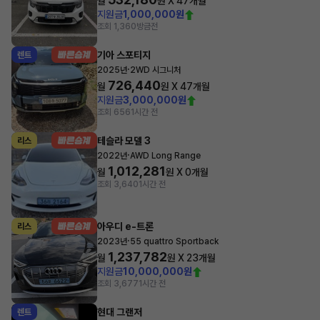
월
원 X
47
개월
지원금
1,000,000원
조회 1,360
방금전
기아 스포티지
렌트
·
2025년
2WD 시그니처
726,440
월
원 X
47
개월
지원금
3,000,000원
조회 656
1시간 전
테슬라 모델 3
리스
·
2022년
AWD Long Range
1,012,281
월
원 X
0
개월
조회 3,640
1시간 전
아우디 e-트론
리스
·
2023년
55 quattro Sportback
1,237,782
월
원 X
23
개월
지원금
10,000,000원
조회 3,677
1시간 전
현대 그랜저
렌트