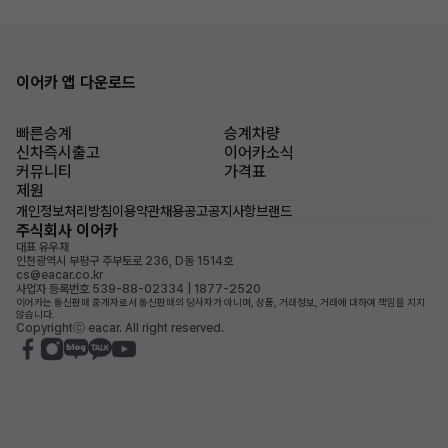
이어카 앱 다운로드
빠른승계
승계차량
신차즉시출고
이어카소식
커뮤니티
가격표
제원
개인정보처리방침
이용약관
채용공고
공지사항
브랜드
주식회사 이어카
대표 유우재
인천광역시 부평구 주부토로 236, D동 1514호
cs@eacar.co.kr
사업자 등록번호 539-88-02334 | 1877-2520
이어카는 통신판매 중개자로서 통신판매의 당사자가 아니며, 상품, 거래정보, 거래에 대하여 책임을 지지
않습니다.
Copyrightⓒ eacar. All right reserved.