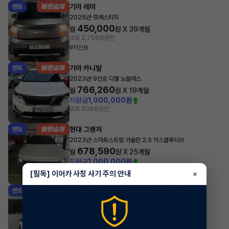
기아 레이
렌트
·
2025년
프레스티지
450,000
월
원 X
39
개월
조회 2,759
방금전
#저신용
기아 카니발
렌트
·
2023년
9인승 디젤 노블레스
766,260
월
원 X
19
개월
지원금
1,000,000원
조회 908
방금전
현대 그랜저
렌트
·
2023년
스마트스트림 가솔린 2.5 익스클루시브
678,590
월
원 X
25
개월
지원금
1,000,000원
조회 1,513
방금전
[필독] 이어카 사칭 사기 주의 안내
×
BMW X시리즈
렌트
·
2025년
xDrive40i M Sport Package
1,712,300
월
원 X
49
개월
지원금
2,000,000원