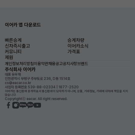
이어카 앱 다운로드
빠른승계
승계차량
신차즉시출고
이어카소식
커뮤니티
가격표
제원
개인정보처리방침
이용약관
채용공고
공지사항
브랜드
주식회사 이어카
대표 유우재
인천광역시 부평구 주부토로 236, D동 1514호
cs@eacar.co.kr
사업자 등록번호 539-88-02334 | 1877-2520
이어카는 통신판매 중개자로서 통신판매의 당사자가 아니며, 상품, 거래정보, 거래에 대하여 책임을 지지
않습니다.
Copyrightⓒ eacar. All right reserved.