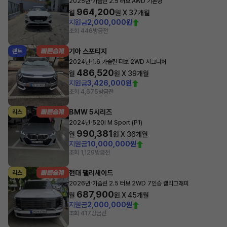
·
2025년
가솔린 2.5 터보 AWD 기본형
964,200
월
원 X
37
개월
지원금
2,000,000원
조회 446
방금전
기아 스포티지
렌트
·
2024년
1.6 가솔린 터보 2WD 시그니처
486,520
월
원 X
39
개월
지원금
3,426,000원
조회 4,675
방금전
BMW 5시리즈
리스
·
2024년
520i M Sport (P1)
990,381
월
원 X
36
개월
지원금
10,000,000원
조회 1,129
방금전
현대 팰리세이드
리스
·
2026년
가솔린 2.5 터보 2WD 7인승 캘리그래피
687,900
월
원 X
45
개월
지원금
2,000,000원
조회 417
방금전