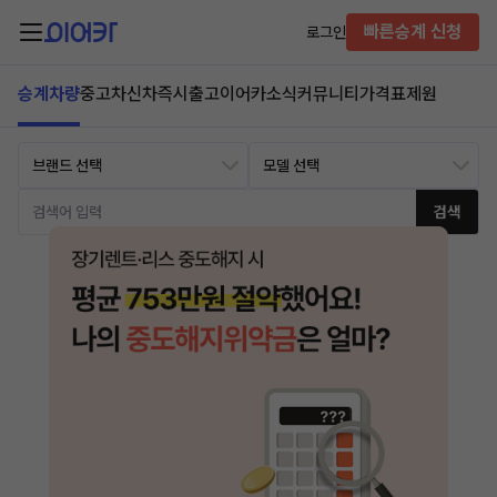
빠른승계 신청
로그인
승계차량
중고차
신차즉시출고
이어카소식
커뮤니티
가격표
제원
검색