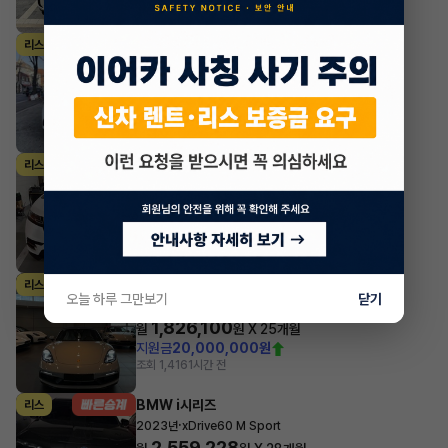
조회 227
방금전
벤츠 E클래스
리스
·
2025년
E200 아방가르드
974,780
월
원 X
49
개월
지원금
7,000,000원
조회 704
방금전
랜드로버 레인지로버 벨라
리스
·
2023년
2.0 P250 R-Dynamic SE
1,480,000
월
원 X
34
개월
지원금
4,500,000원
조회 3,071
1시간 전
포르쉐 박스터
리스
오늘 하루 그만보기
닫기
·
2023년
4.0 Boxster GTS
1,826,100
월
원 X
25
개월
지원금
20,000,000원
조회 1,416
1시간 전
BMW i시리즈
리스
·
2023년
xDrive60 M Sport
2,559,228