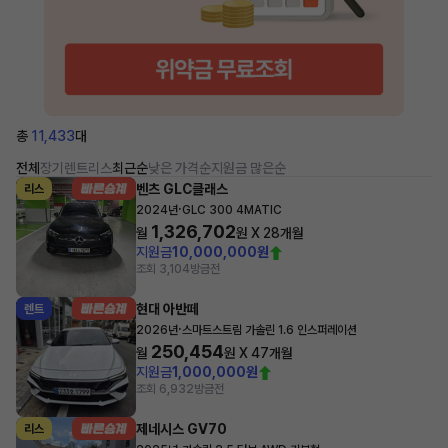
총
11,433
대
전체
장기렌트
리스
최근순
낮은 가격순
지원금 많은순
벤츠 GLC클래스
리스
·
2024년
GLC 300 4MATIC
1,326,702
월
원 X
28
개월
지원금
10,000,000원
조회 3,104
방금전
현대 아반떼
렌트
·
2026년
스마트스트림 가솔린 1.6 인스퍼레이션
250,454
월
원 X
47
개월
지원금
1,000,000원
조회 6,932
방금전
제네시스 GV70
리스