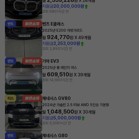
월
원 X
28
개월
지원금
20,000,000원
조회 680
1시간 전
벤츠 E클래스
렌트
·
2025년
E200 아방가르드
924,770
월
원 X
49
개월
지원금
2,253,000원
조회 2,895
1시간 전
기아 EV3
렌트
·
2025년
롱 레인지 어스
609,510
월
원 X
39
개월
조회 14,196
1시간 전
제네시스 GV80
리스
·
2024년
가솔린 2.5 터보 AWD 5인승 기본형
1,048,500
월
원 X
30
개월
지원금
5,000,000원
조회 5,108
1시간 전
제네시스 G80
렌트