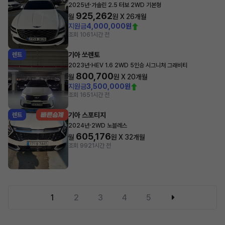
·
2025년
가솔린 2.5 터보 2WD 기본형
925,262
월
원 X
26
개월
지원금
4,000,000원
조회 106
1시간 전
기아 쏘렌토
렌트
·
2023년
HEV 1.6 2WD 5인승 시그니처 그래비티
800,700
월
원 X
20
개월
지원금
3,500,000원
조회 165
1시간 전
기아 스포티지
렌트
·
2024년
2WD 노블레스
605,176
월
원 X
32
개월
조회 992
1시간 전
1
2
3
4
5