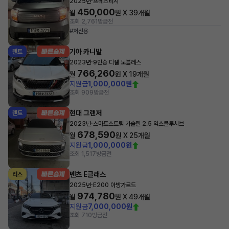
·
2025년
프레스티지
450,000
월
원 X
39
개월
조회 2,761
방금전
#저신용
기아 카니발
렌트
·
2023년
9인승 디젤 노블레스
766,260
월
원 X
19
개월
지원금
1,000,000원
조회 909
방금전
현대 그랜저
렌트
·
2023년
스마트스트림 가솔린 2.5 익스클루시브
678,590
월
원 X
25
개월
지원금
1,000,000원
조회 1,517
방금전
벤츠 E클래스
리스
·
2025년
E200 아방가르드
974,780
월
원 X
49
개월
지원금
7,000,000원
조회 710
방금전