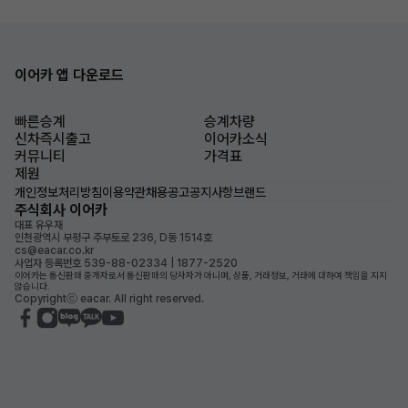
이어카 앱 다운로드
빠른승계
승계차량
신차즉시출고
이어카소식
커뮤니티
가격표
제원
개인정보처리방침
이용약관
채용공고
공지사항
브랜드
주식회사 이어카
대표 유우재
인천광역시 부평구 주부토로 236, D동 1514호
cs@eacar.co.kr
사업자 등록번호 539-88-02334 | 1877-2520
이어카는 통신판매 중개자로서 통신판매의 당사자가 아니며, 상품, 거래정보, 거래에 대하여 책임을 지지
않습니다.
Copyrightⓒ eacar. All right reserved.