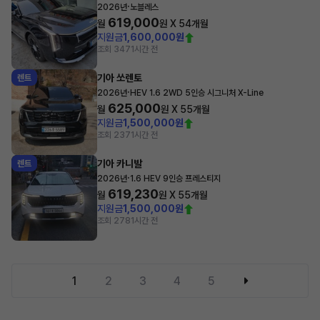
·
2026년
노블레스
619,000
월
원 X
54
개월
지원금
1,600,000원
조회 347
1시간 전
기아 쏘렌토
렌트
·
2026년
HEV 1.6 2WD 5인승 시그니처 X-Line
625,000
월
원 X
55
개월
지원금
1,500,000원
조회 237
1시간 전
기아 카니발
렌트
·
2026년
1.6 HEV 9인승 프레스티지
619,230
월
원 X
55
개월
지원금
1,500,000원
조회 278
1시간 전
1
2
3
4
5