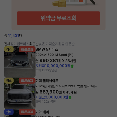
총
11,431
대
전체
장기렌트
리스
최근순
낮은 가격순
지원금 많은순
BMW 5시리즈
리스
·
2024년
520i M Sport (P1)
990,381
월
원 X
36
개월
지원금
10,000,000원
조회 1,136
방금전
현대 팰리세이드
리스
·
2026년
가솔린 2.5 터보 2WD 7인승 캘리그래피
687,900
월
원 X
45
개월
지원금
2,000,000원
조회 422
방금전
기아 레이
렌트