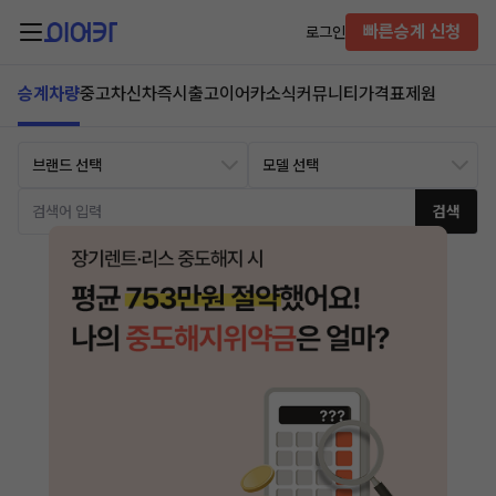
빠른승계 신청
로그인
승계차량
중고차
신차즉시출고
이어카소식
커뮤니티
가격표
제원
검색