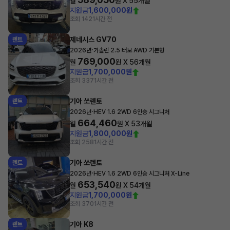
월
원 X
55
개월
지원금
1,600,000원
조회 142
1시간 전
제네시스 GV70
렌트
·
2026년
가솔린 2.5 터보 AWD 기본형
769,000
월
원 X
56
개월
지원금
1,700,000원
조회 337
1시간 전
기아 쏘렌토
렌트
·
2026년
HEV 1.6 2WD 6인승 시그니처
664,460
월
원 X
53
개월
지원금
1,800,000원
조회 258
1시간 전
기아 쏘렌토
렌트
·
2026년
HEV 1.6 2WD 6인승 시그니처 X-Line
653,540
월
원 X
54
개월
지원금
1,700,000원
조회 370
1시간 전
기아 K8
렌트