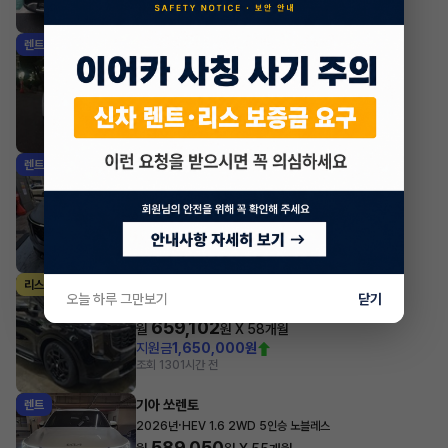
조회 104
1시간 전
기아 카니발
렌트
·
2026년
1.6 HEV 9인승 노블레스
749,560
월
원 X
32
개월
지원금
1,600,000원
조회 93
1시간 전
기아 카니발
렌트
·
2026년
1.6 HEV 9인승 시그니처 X-Line
739,540
월
원 X
58
개월
지원금
1,650,000원
조회 119
1시간 전
기아 카니발
리스
오늘 하루 그만보기
닫기
·
2026년
1.6 HEV 9인승 시그니처 X-Line
659,102
월
원 X
58
개월
지원금
1,650,000원
조회 130
1시간 전
기아 쏘렌토
렌트
·
2026년
HEV 1.6 2WD 5인승 노블레스
589,050