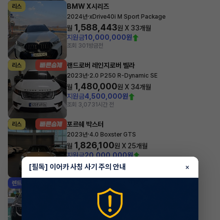
BMW X시리즈
리스
·
2024년
xDrive40i M Sport Package
1,588,443
월
원 X
33
개월
지원금
10,000,000원
조회 301
방금전
랜드로버 레인지로버 벨라
리스
·
2023년
2.0 P250 R-Dynamic SE
1,480,000
월
원 X
34
개월
지원금
4,500,000원
조회 3,073
1시간 전
포르쉐 박스터
리스
·
2023년
4.0 Boxster GTS
1,826,100
월
원 X
25
개월
지원금
20,000,000원
조회 1,421
1시간 전
[필독] 이어카 사칭 사기 주의 안내
×
기아 카니발
렌트
·
2026년
1.6 HEV 9인승 노블레스
659,800
월
원 X
56
개월
지원금
1,500,000원