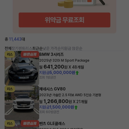
총
11,443
대
전체
장기렌트
리스
최근순
낮은 가격순
지원금 많은순
BMW 3시리즈
리스
·
2025년
320i M Sport Package
641,200
월
원 X
48
개월
지원금
5,000,000원
조회 1
방금전
제네시스 GV80
리스
·
2023년
가솔린 2.5 터보 AWD 5인승 기본형
1,266,800
월
원 X
21
개월
지원금
1,500,000원
조회 60
방금전
벤츠 GLE클래스
리스