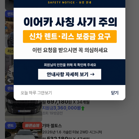
조회 1,178
방금전
현대 투싼
렌트
·
2024년
1.6 터보 하이브리드 2WD 프리미엄
547,580
월
원 X
28
개월
조회 2,092
방금전
제네시스 GV70
리스
·
2025년
가솔린 2.5 터보 2WD 스포츠
1,112,190
월
원 X
38
개월
지원금
15,000,000원
조회 1,170
방금전
현대 싼타페
렌트
오늘 하루 그만보기
닫기
·
2025년
가솔린 2.5 터보 AWD 6인승 캘리그래피
697,180
월
원 X
34
개월
지원금
3,360,000원
조회 19
방금전
기아 셀토스
렌트
·
2026년
1.6 가솔린 터보 2WD 시그니처
532,180