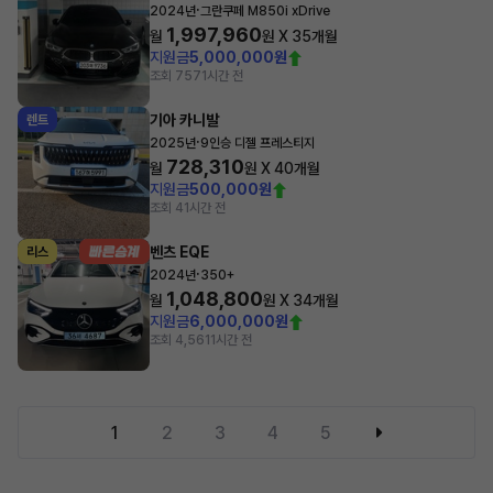
·
2024년
그란쿠페 M850i xDrive
1,997,960
월
원 X
35
개월
지원금
5,000,000원
조회 757
1시간 전
기아 카니발
렌트
·
2025년
9인승 디젤 프레스티지
728,310
월
원 X
40
개월
지원금
500,000원
조회 4
1시간 전
벤츠 EQE
리스
·
2024년
350+
1,048,800
월
원 X
34
개월
지원금
6,000,000원
조회 4,561
1시간 전
1
2
3
4
5