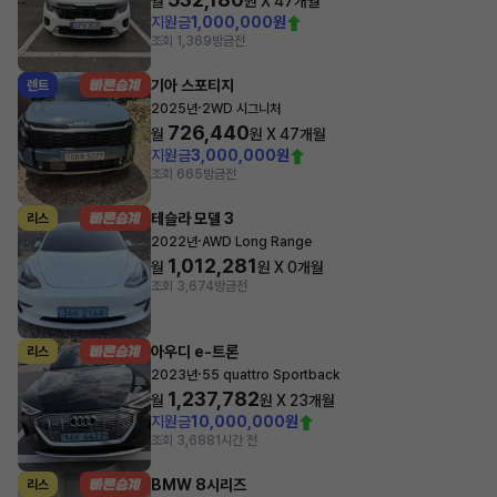
월
원 X
47
개월
지원금
1,000,000원
조회 1,369
방금전
기아 스포티지
렌트
·
2025년
2WD 시그니처
726,440
월
원 X
47
개월
지원금
3,000,000원
조회 665
방금전
테슬라 모델 3
리스
·
2022년
AWD Long Range
1,012,281
월
원 X
0
개월
조회 3,674
방금전
아우디 e-트론
리스
·
2023년
55 quattro Sportback
1,237,782
월
원 X
23
개월
지원금
10,000,000원
조회 3,688
1시간 전
BMW 8시리즈
리스