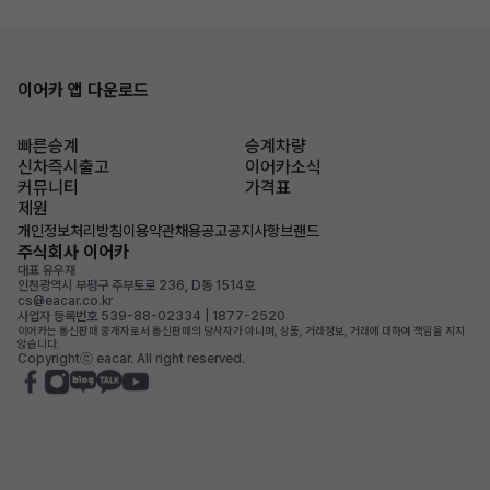
이어카 앱 다운로드
빠른승계
승계차량
신차즉시출고
이어카소식
커뮤니티
가격표
제원
개인정보처리방침
이용약관
채용공고
공지사항
브랜드
주식회사 이어카
대표 유우재
인천광역시 부평구 주부토로 236, D동 1514호
cs@eacar.co.kr
사업자 등록번호 539-88-02334 | 1877-2520
이어카는 통신판매 중개자로서 통신판매의 당사자가 아니며, 상품, 거래정보, 거래에 대하여 책임을 지지
않습니다.
Copyrightⓒ eacar. All right reserved.