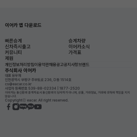
이어카 앱 다운로드
빠른승계
승계차량
신차즉시출고
이어카소식
커뮤니티
가격표
제원
개인정보처리방침
이용약관
채용공고
공지사항
브랜드
주식회사 이어카
대표 유우재
인천광역시 부평구 주부토로 236, D동 1514호
cs@eacar.co.kr
사업자 등록번호 539-88-02334 | 1877-2520
이어카는 통신판매 중개자로서 통신판매의 당사자가 아니며, 상품, 거래정보, 거래에 대하여 책임을 지지
않습니다.
Copyrightⓒ eacar. All right reserved.