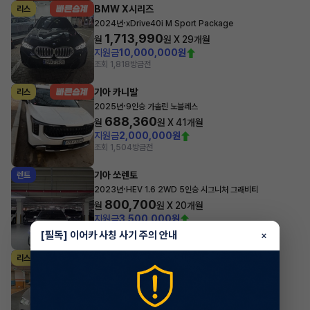
BMW X시리즈
리스
·
2024년
xDrive40i M Sport Package
1,713,990
월
원 X
29
개월
지원금
10,000,000원
조회 1,818
방금전
기아 카니발
리스
·
2025년
9인승 가솔린 노블레스
688,360
월
원 X
41
개월
지원금
2,000,000원
조회 1,504
방금전
기아 쏘렌토
렌트
·
2023년
HEV 1.6 2WD 5인승 시그니처 그래비티
800,700
월
원 X
20
개월
지원금
3,500,000원
조회 83
방금전
[필독] 이어카 사칭 사기 주의 안내
×
벤츠 GLE클래스
리스
·
2026년
GLE 300d 4MATIC
1,780,239
월
원 X
32
개월
지원금
7,000,000원