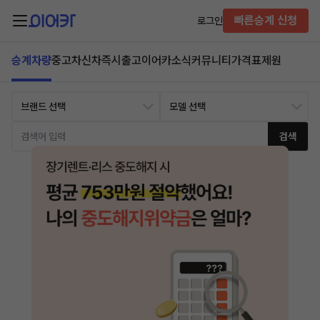
빠른승계 신청
로그인
승계차량
중고차
신차즉시출고
이어카소식
커뮤니티
가격표
제원
검색