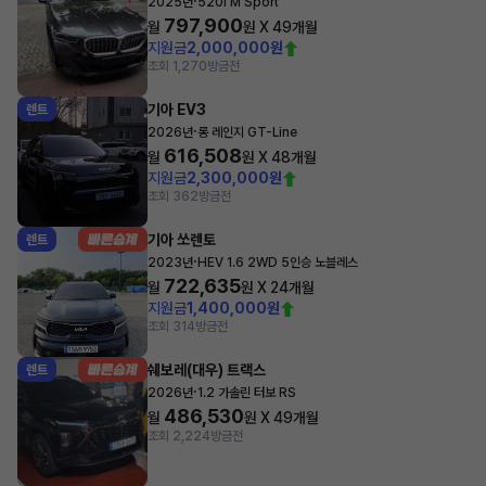
·
2025년
520i M Sport
797,900
월
원 X
49
개월
지원금
2,000,000원
조회 1,270
방금전
기아 EV3
렌트
·
2026년
롱 레인지 GT-Line
616,508
월
원 X
48
개월
지원금
2,300,000원
조회 362
방금전
기아 쏘렌토
렌트
·
2023년
HEV 1.6 2WD 5인승 노블레스
722,635
월
원 X
24
개월
지원금
1,400,000원
조회 314
방금전
쉐보레(대우) 트랙스
렌트
·
2026년
1.2 가솔린 터보 RS
486,530
월
원 X
49
개월
조회 2,224
방금전