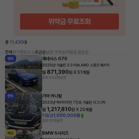
총
11,430
대
전체
장기렌트
리스
최근순
낮은 가격순
지원금 많은순
제네시스 G70
렌트
·
2025년
가솔린 3.3 터보 AWD 스포츠 패키지
871,390
월
원 X
51
개월
조회 652
방금전
기아 카니발
렌트
·
2023년
하이리무진 7인승 가솔린 시그니처
1,217,810
월
원 X
25
개월
지원금
1,000,000원
조회 81
방금전
BMW 5시리즈
리스