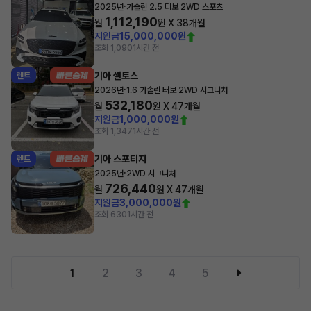
·
2025년
가솔린 2.5 터보 2WD 스포츠
1,112,190
월
원 X
38
개월
지원금
15,000,000원
조회 1,090
1시간 전
기아 셀토스
렌트
·
2026년
1.6 가솔린 터보 2WD 시그니처
532,180
월
원 X
47
개월
지원금
1,000,000원
조회 1,347
1시간 전
기아 스포티지
렌트
·
2025년
2WD 시그니처
726,440
월
원 X
47
개월
지원금
3,000,000원
조회 630
1시간 전
1
2
3
4
5