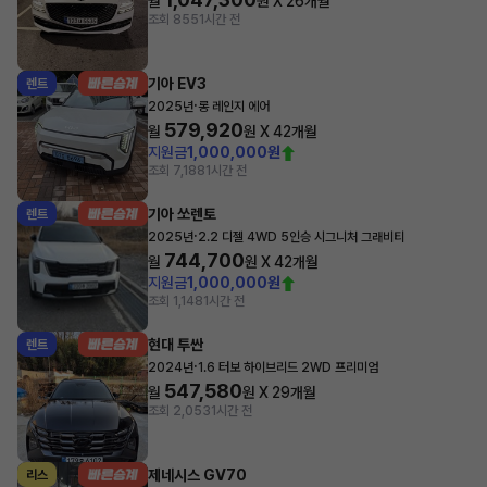
월
원 X
26
개월
조회 855
1시간 전
기아 EV3
렌트
·
2025년
롱 레인지 에어
579,920
월
원 X
42
개월
지원금
1,000,000원
조회 7,188
1시간 전
기아 쏘렌토
렌트
·
2025년
2.2 디젤 4WD 5인승 시그니처 그래비티
744,700
월
원 X
42
개월
지원금
1,000,000원
조회 1,148
1시간 전
현대 투싼
렌트
·
2024년
1.6 터보 하이브리드 2WD 프리미엄
547,580
월
원 X
29
개월
조회 2,053
1시간 전
제네시스 GV70
리스