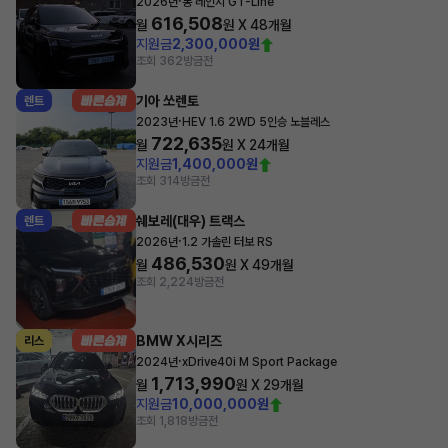
·
2026년
롱 레인지 GT-Line
616,508
월
원 X
48
개월
지원금
2,300,000원
조회 362
방금전
기아 쏘렌토
렌트
·
2023년
HEV 1.6 2WD 5인승 노블레스
722,635
월
원 X
24
개월
지원금
1,400,000원
조회 314
방금전
쉐보레(대우) 트랙스
렌트
·
2026년
1.2 가솔린 터보 RS
486,530
월
원 X
49
개월
조회 2,224
방금전
BMW X시리즈
리스
·
2024년
xDrive40i M Sport Package
1,713,990
월
원 X
29
개월
지원금
10,000,000원
조회 1,818
방금전