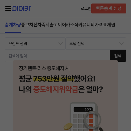
빠른승계 신청
로그인
승계차량
중고차
신차즉시출고
이어카소식
커뮤니티
가격표
제원
검색