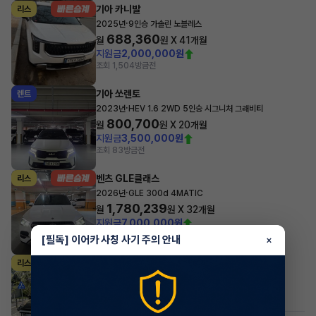
기아 카니발
리스
·
2025년
9인승 가솔린 노블레스
688,360
월
원 X
41
개월
지원금
2,000,000원
조회 1,504
방금전
기아 쏘렌토
렌트
·
2023년
HEV 1.6 2WD 5인승 시그니처 그래비티
800,700
월
원 X
20
개월
지원금
3,500,000원
조회 83
방금전
벤츠 GLE클래스
리스
·
2026년
GLE 300d 4MATIC
1,780,239
월
원 X
32
개월
지원금
7,000,000원
조회 239
방금전
[필독] 이어카 사칭 사기 주의 안내
×
KG모빌리티(쌍용) 무쏘
리스
·
2026년
2.2 디젤 4WD M7
795,850
월
원 X
30
개월
조회 479
방금전