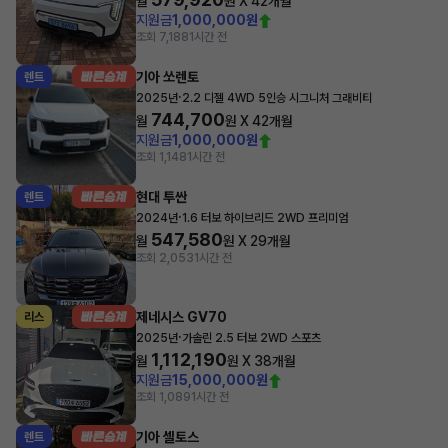
월
원 X
42
개월
지원금
1,000,000원
조회 7,188
1시간 전
기아 쏘렌토
렌트
·
2025년
2.2 디젤 4WD 5인승 시그니처 그래비티
744,700
월
원 X
42
개월
지원금
1,000,000원
조회 1,148
1시간 전
현대 투싼
렌트
·
2024년
1.6 터보 하이브리드 2WD 프리미엄
547,580
월
원 X
29
개월
조회 2,053
1시간 전
제네시스 GV70
리스
·
2025년
가솔린 2.5 터보 2WD 스포츠
1,112,190
월
원 X
38
개월
지원금
15,000,000원
조회 1,089
1시간 전
기아 셀토스
렌트