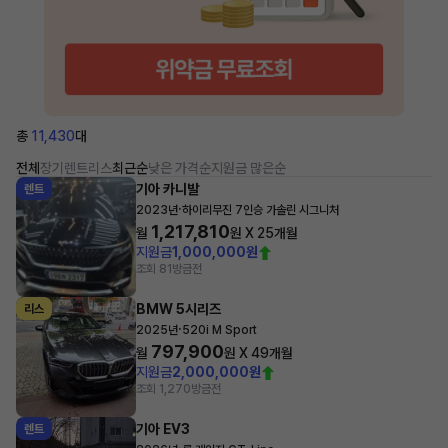
총
11,430
대
전체
장기렌트
리스
최근순
낮은 가격순
지원금 많은순
기아 카니발
렌트
·
2023년
하이리무진 7인승 가솔린 시그니처
1,217,810
월
원 X
25
개월
지원금
1,000,000원
조회 81
방금전
BMW 5시리즈
리스
·
2025년
520i M Sport
797,900
월
원 X
49
개월
지원금
2,000,000원
조회 1,270
방금전
기아 EV3
렌트