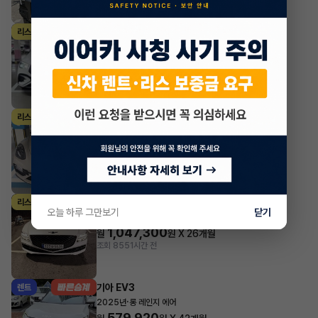
#저신용
벤츠 GLE클래스
리스
·
2024년
GLE 53 AMG 4MATIC+
2,219,100
월
원 X
34
개월
지원금
10,000,000원
조회 606
방금전
포르쉐 파나메라
리스
·
2024년
2.9 4 Platinum Edition
1,729,300
월
원 X
32
개월
지원금
10,000,000원
조회 2,023
방금전
제네시스 G80
리스
오늘 하루 그만보기
닫기
·
2024년
가솔린 2.5 터보 2WD 기본형
1,047,300
월
원 X
26
개월
조회 855
1시간 전
기아 EV3
렌트
·
2025년
롱 레인지 에어
579,920