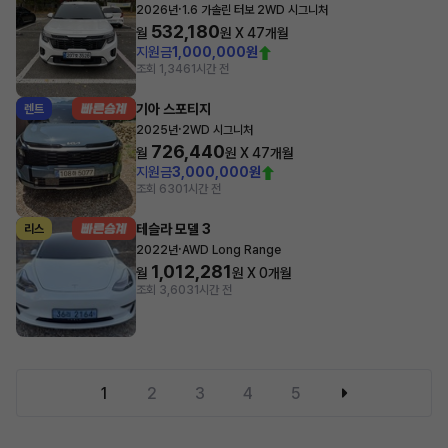
·
2026년
1.6 가솔린 터보 2WD 시그니처
532,180
월
원 X
47
개월
지원금
1,000,000원
조회 1,346
1시간 전
기아 스포티지
렌트
·
2025년
2WD 시그니처
726,440
월
원 X
47
개월
지원금
3,000,000원
조회 630
1시간 전
테슬라 모델 3
리스
·
2022년
AWD Long Range
1,012,281
월
원 X
0
개월
조회 3,603
1시간 전
1
2
3
4
5