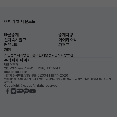
이어카 앱 다운로드
빠른승계
승계차량
신차즉시출고
이어카소식
커뮤니티
가격표
제원
개인정보처리방침
이용약관
채용공고
공지사항
브랜드
주식회사 이어카
대표 유우재
인천광역시 부평구 주부토로 236, D동 1514호
cs@eacar.co.kr
사업자 등록번호 539-88-02334 | 1877-2520
이어카는 통신판매 중개자로서 통신판매의 당사자가 아니며, 상품, 거래정보, 거래에 대하여 책임을 지지
않습니다.
Copyrightⓒ eacar. All right reserved.