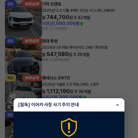
기아 쏘렌토
렌트
·
2025년
2.2 디젤 4WD 5인승 시그니처 그래비티
744,700
월
원 X
42
개월
지원금
1,000,000원
조회 1,177
방금전
현대 투싼
렌트
·
2024년
1.6 터보 하이브리드 2WD 프리미엄
547,580
월
원 X
28
개월
조회 2,086
방금전
제네시스 GV70
리스
·
2025년
가솔린 2.5 터보 2WD 스포츠
1,112,190
월
원 X
38
개월
지원금
15,000,000원
조회 1,162
방금전
[필독] 이어카 사칭 사기 주의 안내
×
기아 셀토스
렌트
·
2026년
1.6 가솔린 터보 2WD 시그니처
532,180
월
원 X
47
개월
지원금
1,000,000원