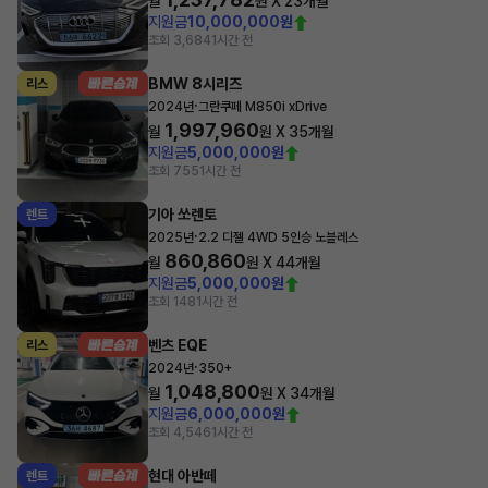
월
원 X
23
개월
지원금
10,000,000원
조회 3,684
1시간 전
BMW 8시리즈
리스
·
2024년
그란쿠페 M850i xDrive
1,997,960
월
원 X
35
개월
지원금
5,000,000원
조회 755
1시간 전
기아 쏘렌토
렌트
·
2025년
2.2 디젤 4WD 5인승 노블레스
860,860
월
원 X
44
개월
지원금
5,000,000원
조회 148
1시간 전
벤츠 EQE
리스
·
2024년
350+
1,048,800
월
원 X
34
개월
지원금
6,000,000원
조회 4,546
1시간 전
현대 아반떼
렌트