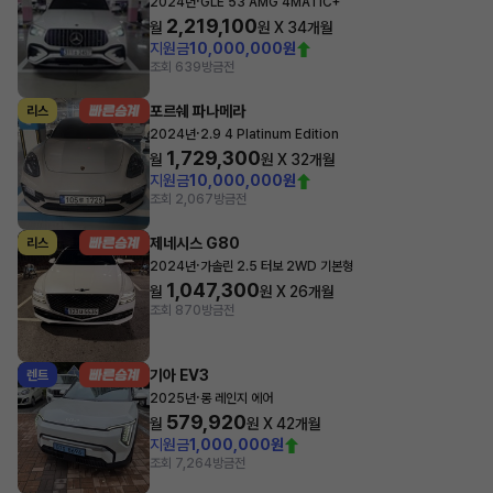
·
2024년
GLE 53 AMG 4MATIC+
2,219,100
월
원 X
34
개월
지원금
10,000,000원
조회 639
방금전
포르쉐 파나메라
리스
·
2024년
2.9 4 Platinum Edition
1,729,300
월
원 X
32
개월
지원금
10,000,000원
조회 2,067
방금전
제네시스 G80
리스
·
2024년
가솔린 2.5 터보 2WD 기본형
1,047,300
월
원 X
26
개월
조회 870
방금전
기아 EV3
렌트
·
2025년
롱 레인지 에어
579,920
월
원 X
42
개월
지원금
1,000,000원
조회 7,264
방금전