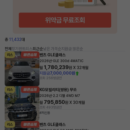
총
11,432
대
전체
장기렌트
리스
최근순
낮은 가격순
지원금 많은순
벤츠 GLE클래스
리스
·
2026년
GLE 300d 4MATIC
1,780,239
월
원 X
32
개월
지원금
7,000,000원
조회 256
방금전
KG모빌리티(쌍용) 무쏘
리스
·
2026년
2.2 디젤 4WD M7
795,850
월
원 X
30
개월
조회 493
방금전
#저신용
벤츠 GLE클래스
리스