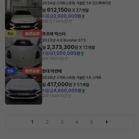
·
2024년
스마트스트림 가솔린 1.6 인스퍼레이션
612,150
월
원 X
27
개월
지원금
2,000,000원
조회 5,774
1시간 전
포르쉐 박스터
리스
·
2023년
4.0 Boxster GTS
2,373,300
월
원 X
12
개월
지원금
1,000,000원
조회 156
1시간 전
현대 아반떼
렌트
·
2026년
스마트스트림 가솔린 1.6 스마트
417,000
월
원 X
51
개월
지원금
4,000,000원
조회 1,546
1시간 전
1
2
3
4
5