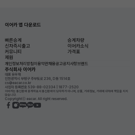
이어카 앱 다운로드
빠른승계
승계차량
신차즉시출고
이어카소식
커뮤니티
가격표
제원
개인정보처리방침
이용약관
채용공고
공지사항
브랜드
주식회사 이어카
대표 유우재
인천광역시 부평구 주부토로 236, D동 1514호
cs@eacar.co.kr
사업자 등록번호 539-88-02334 | 1877-2520
이어카는 통신판매 중개자로서 통신판매의 당사자가 아니며, 상품, 거래정보, 거래에 대하여 책임을 지지
않습니다.
Copyrightⓒ eacar. All right reserved.