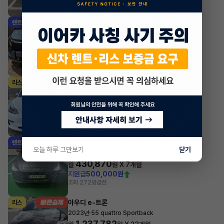
조회 1,362
방금전
기아 스포티지
렌트
·
2025년
2WD 시그니처
726,440
월
원 X
47
개월
지원금
3,000,000원
조회 661
방금전
테슬라 모델 3
리스
·
2022년
AWD Long Range
1,012,281
월
원 X
0
개월
조회 3,664
방금전
현대 아반떼
렌트
오늘 하루 그만보기
닫기
·
2022년
스마트스트림 가솔린 1.6 모던
430,870
월
원 X
7
개월
지원금
500,000원
조회 272
방금전
아우디 e-트론
리스
·
2023년
55 quattro Sportback
1,237,782