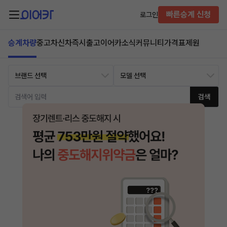
빠른승계 신청
로그인
승계차량
중고차
신차즉시출고
이어카소식
커뮤니티
가격표
제원
검색