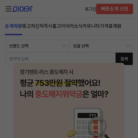
빠른승계 신청
로그인
승계차량
중고차
신차즉시출고
이어카소식
커뮤니티
가격표
제원
검색