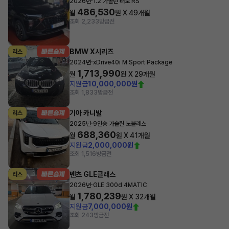
·
2026년
1.2 가솔린 터보 RS
486,530
월
원 X
49
개월
조회 2,233
방금전
BMW X시리즈
리스
·
2024년
xDrive40i M Sport Package
1,713,990
월
원 X
29
개월
지원금
10,000,000원
조회 1,833
방금전
기아 카니발
리스
·
2025년
9인승 가솔린 노블레스
688,360
월
원 X
41
개월
지원금
2,000,000원
조회 1,516
방금전
벤츠 GLE클래스
리스
·
2026년
GLE 300d 4MATIC
1,780,239
월
원 X
32
개월
지원금
7,000,000원
조회 243
방금전