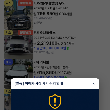
KG모빌리티(쌍용) 무쏘
리스
·
2026년
2.2 디젤 4WD M7
795,850
월
원 X
30
개월
조회 484
방금전
#저신용
벤츠 GLE클래스
리스
·
2024년
GLE 53 AMG 4MATIC+
2,219,100
월
원 X
34
개월
지원금
10,000,000원
조회 621
1시간 전
기아 카니발
렌트
·
2025년
9인승 가솔린 노블레스
615,860
월
원 X
37
개월
지원금
2,000,000원
조회 549
1시간 전
[필독] 이어카 사칭 사기 주의 안내
×
포르쉐 파나메라
리스
·
2024년
2.9 4 Platinum Edition
1,729,300
월
원 X
32
개월
지원금
10,000,000원