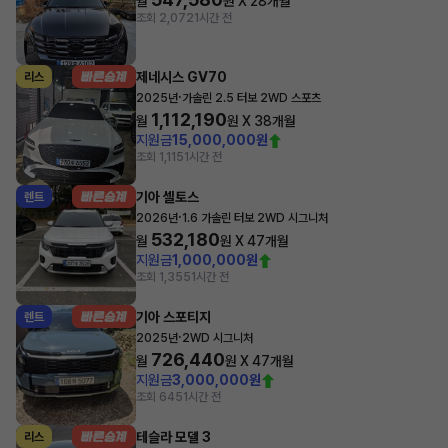
월
원 X
28
개월
조회 2,072
1시간 전
제네시스 GV70
리스
·
2025년
가솔린 2.5 터보 2WD 스포츠
1,112,190
월
원 X
38
개월
지원금
15,000,000원
조회 1,115
1시간 전
기아 셀토스
렌트
·
2026년
1.6 가솔린 터보 2WD 시그니처
532,180
월
원 X
47
개월
지원금
1,000,000원
조회 1,355
1시간 전
기아 스포티지
렌트
·
2025년
2WD 시그니처
726,440
월
원 X
47
개월
지원금
3,000,000원
조회 645
1시간 전
테슬라 모델 3
리스