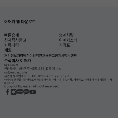
이어카 앱 다운로드
빠른승계
승계차량
신차즉시출고
이어카소식
커뮤니티
가격표
제원
개인정보처리방침
이용약관
채용공고
공지사항
브랜드
주식회사 이어카
대표 유우재
인천광역시 부평구 주부토로 236, D동 1514호
cs@eacar.co.kr
사업자 등록번호 539-88-02334 | 1877-2520
이어카는 통신판매 중개자로서 통신판매의 당사자가 아니며, 상품, 거래정보, 거래에 대하여 책임을 지지
않습니다.
Copyrightⓒ eacar. All right reserved.