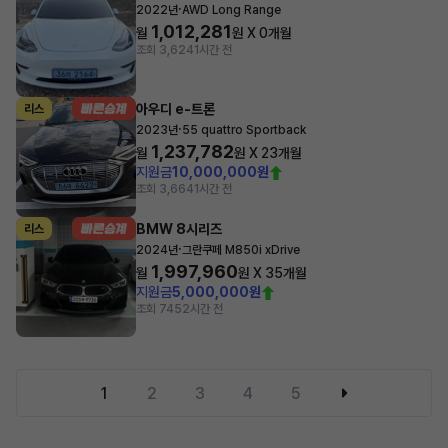
·
2022년
AWD Long Range
1,012,281
월
원 X
0
개월
조회 3,624
1시간 전
아우디 e-트론
리스
·
2023년
55 quattro Sportback
1,237,782
월
원 X
23
개월
지원금
10,000,000원
조회 3,664
1시간 전
BMW 8시리즈
리스
·
2024년
그란쿠페 M850i xDrive
1,997,960
월
원 X
35
개월
지원금
5,000,000원
조회 745
2시간 전
1
2
3
4
5