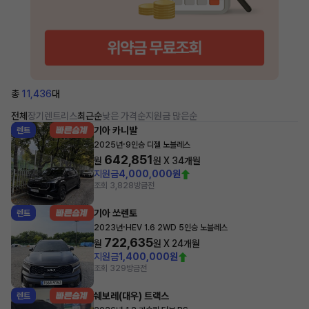
총
11,436
대
전체
장기렌트
리스
최근순
낮은 가격순
지원금 많은순
기아 카니발
렌트
·
2025년
9인승 디젤 노블레스
642,851
월
원 X
34
개월
지원금
4,000,000원
조회 3,828
방금전
기아 쏘렌토
렌트
·
2023년
HEV 1.6 2WD 5인승 노블레스
722,635
월
원 X
24
개월
지원금
1,400,000원
조회 329
방금전
쉐보레(대우) 트랙스
렌트