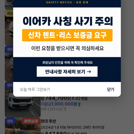
조회 2,042
1시간 전
제네시스 G80
리스
·
2024년
가솔린 2.5 터보 2WD 기본형
1,047,300
월
원 X
26
개월
조회 857
1시간 전
기아 EV3
렌트
·
2025년
롱 레인지 에어
579,920
월
원 X
42
개월
지원금
1,000,000원
조회 7,223
1시간 전
기아 쏘렌토
렌트
오늘 하루 그만보기
닫기
·
2025년
2.2 디젤 4WD 5인승 시그니처 그래비티
744,700
월
원 X
42
개월
지원금
1,000,000원
조회 1,161
1시간 전
현대 투싼
렌트
·
2024년
1.6 터보 하이브리드 2WD 프리미엄
547,580