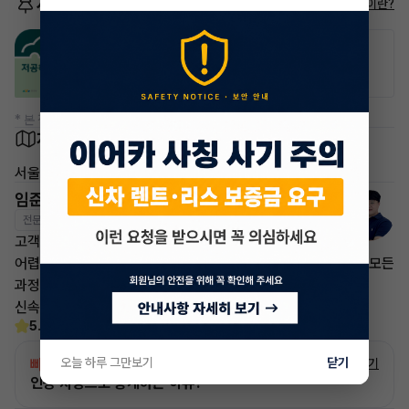
저공해차량 정보
저공해차량이란?
공항주차장
공영주차장
20% 할인
50% 할인
* 본 정보는 지자체마다 다를 수 있으니 실제 정보와 확인해 주세요.
차량 위치
서울 영등포구 문래동
임준영 매니저
전문교육수료
자격인증완료
고객님의 만족이 첫번째 목표입니다.
어렵고 복잡한 리스/렌트 처분 손실은 줄이고 빠른승계 처리로 모든
과정을 안전하고
신속하게 차량 인도까지 책임지도록 하겠습니다.
5.0
(30)
오늘 하루 그만보기
닫기
빠른승계
서비스
자세히 보기
인증 차량으로 승계하는 이유?