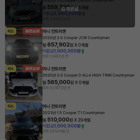
2022년
1.5 Cooper Classic Countryman
559,706
월
원 X
6
개월
승계완료
지원금
2,000,000원
조회 2,060
2년 전
미니 컨트리맨
리스
·
2020년
2.0 Cooper JCW Countryman
657,902
월
원 X
0
개월
지원금
1,000,000원
조회 1,146
2년 전
미니 컨트리맨
리스
·
2020년
2.0 Cooper D ALL4 HIGH TRIM Countryman
565,000
월
원 X
0
개월
조회 5,087
2년 전
미니 컨트리맨
리스
·
2023년
1.5 Cooper T1 Countryman
510,000
월
원 X
29
개월
지원금
1,000,000원
조회 241
4개월 전