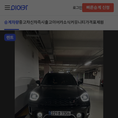
빠른승계 신청
로그인
승계차량
중고차
신차즉시출고
이어카소식
커뮤니티
가격표
제원
렌트