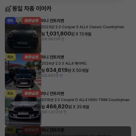
동일 차종 이어카
미니 컨트리맨
렌트
·
2023년
2.0 Cooper S ALL4 Classic Countryman
1,031,800
월
원 X
15
개월
조회 983
1주 전
미니 컨트리맨
리스
·
2024년
2.0 S ALL4 페이버드
634,619
월
원 X
50
개월
조회 86
2주 전
미니 컨트리맨
리스
·
2019년
2.0 Cooper D ALL4 HIGH TRIM Countryman
466,820
월
원 X
35
개월
조회 1,432
1년 전
미니 컨트리맨
리스
·