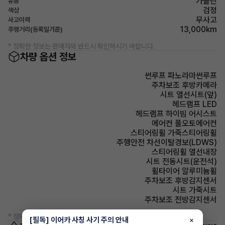
가솔린
유종
검정
색상
무사고
사고이력
13,000km
주행거리(등록일기준)
* 정확한 정보는 판매자와 반드시 확인하시기 바랍니다.
차량 옵션 정보
썬루프 파노라마썬루프
주차보조 후방카메라
시트 열선시트(앞)
헤드램프 LED
헤드램프 하이빔 어시스트
에어컨 풀오토에어컨
스티어링휠 가죽스티어링휠
주행안전 차선이탈경보(LDWS)
스티어링휠 열선내장
시트 전동시트(운전석)
휠타이어 알루미늄휠
주차보조 후방감지센서
시트 가죽시트
주차보조 전방감지센서
* 정확한 정보는 판매자와 반드시 확인하시기 바랍니다.
[필독] 이어카 사칭 사기 주의 안내
×