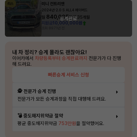
미니 컨트리맨
리스
·
2024년
2.0 S ALL4 페이버드
840,005
월
원 X
35
개월
승계완료
지원금
10,000,000원
조회 897
1년 전
내 차 정리?
승계 몰라도 괜찮아요!
이어카에서
차량등록부터 승계완료까지
전문가가 다 진행
해 드려요.
빠른승계 서비스 신청
🕵️ 전문가 승계 진행
전문가가 모든 승계과정을 직접 대행해 드려요.
💣 중도해지위약금 절약
평균 중도해지위약금
753만원
을 절약했어요.