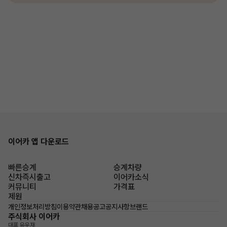
이어카 앱 다운로드
빠른승계
승계차량
신차즉시출고
이어카소식
커뮤니티
가격표
제원
개인정보처리방침
이용약관
채용공고
공지사항
브랜드
주식회사 이어카
대표 유우재