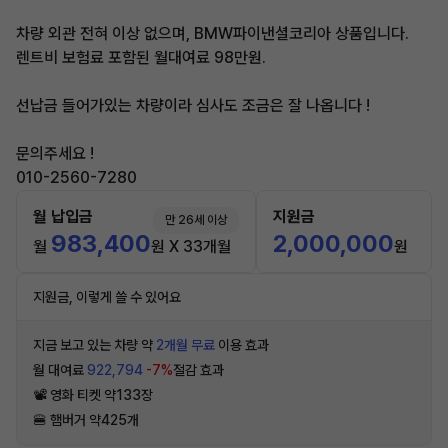
차량 외관 전혀 이상 없으며, BMW파이낸셜코리아 상품입니다.
렌트비 보험료 포함된 월대여료 98만원.
선납금 들어가있는 차량이라 심사도 조금은 잘 나옵니다 !
문의주세요 !
010-2560-7280
월 납입금
지원금
만 26세 이상
983,400
2,000,000
월
원 X 33개월
원
지원금, 이렇게 쓸 수 있어요
지금 보고 있는 차량 약
2개월 무료
이용 효과
월 대여료
922,794
-7%
절감 효과
📽 영화 티켓 약133장
🍔 햄버거 약425개