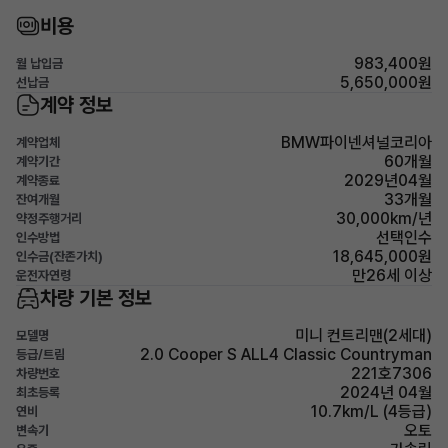
비용
983,400원
월 납입금
5,650,000원
선납금
계약 정보
BMW파이넨셔널코리아
계약업체
60개월
계약기간
2029년04월
계약종료
33개월
잔여개월
30,000km/년
약정주행거리
선택인수
인수방법
18,645,000원
인수금(잔존가치)
만26세 이상
운전자연령
차량 기본 정보
미니 컨트리맨(2세대)
모델명
2.0 Cooper S ALL4 Classic Countryman
등급/트림
221호7306
차량번호
2024년 04월
최초등록
10.7km/L (4등급)
연비
오토
변속기