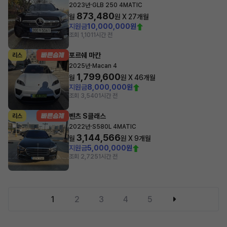
·
2023년
GLB 250 4MATIC
873,480
월
원 X
27
개월
지원금
10,000,000원
조회 1,101
1시간 전
포르쉐 마칸
리스
·
2025년
Macan 4
1,799,600
월
원 X
46
개월
지원금
8,000,000원
조회 3,540
1시간 전
벤츠 S클래스
리스
·
2022년
S580L 4MATIC
3,144,566
월
원 X
9
개월
지원금
5,000,000원
조회 2,725
1시간 전
1
2
3
4
5