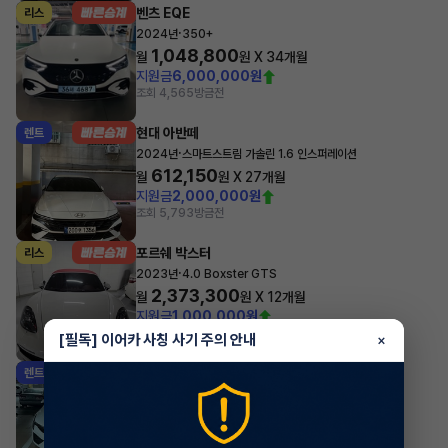
벤츠 EQE
리스
·
2024년
350+
1,048,800
월
원 X
34
개월
지원금
6,000,000원
조회 4,565
방금전
현대 아반떼
렌트
·
2024년
스마트스트림 가솔린 1.6 인스퍼레이션
612,150
월
원 X
27
개월
지원금
2,000,000원
조회 5,793
방금전
포르쉐 박스터
리스
·
2023년
4.0 Boxster GTS
2,373,300
월
원 X
12
개월
지원금
1,000,000원
조회 164
방금전
[필독] 이어카 사칭 사기 주의 안내
×
기아 K5
렌트
·
2024년
2.0 가솔린 프레스티지
472,610
월
원 X
20
개월
지원금
1,000,000원