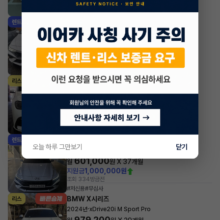
조회 6,831
방금전
현대 아반떼
렌트
·
2026년
스마트스트림 가솔린 1.6 스마트
417,000
월
원 X
51
개월
지원금
4,000,000원
조회 1,570
방금전
벤츠 GLE클래스
리스
·
2025년
GLE 53 AMG 4MATIC+ Coupe
2,169,108
월
원 X
47
개월
지원금
39,224,500원
조회 2,038
방금전
현대 아반떼
렌트
오늘 하루 그만보기
닫기
·
2026년
스마트스트림 가솔린 1.6 모던
601,000
월
원 X
37
개월
지원금
1,000,000원
조회 334
방금전
#저신용
#무심사
BMW X시리즈
리스
·
2024년
xDrive20i M Sport Pro
979,200