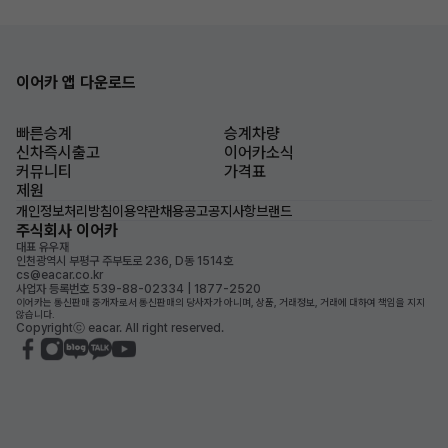
이어카 앱 다운로드
빠른승계
승계차량
신차즉시출고
이어카소식
커뮤니티
가격표
제원
개인정보처리방침
이용약관
채용공고
공지사항
브랜드
주식회사 이어카
대표 유우재
인천광역시 부평구 주부토로 236, D동 1514호
cs@eacar.co.kr
사업자 등록번호 539-88-02334 | 1877-2520
이어카는 통신판매 중개자로서 통신판매의 당사자가 아니며, 상품, 거래정보, 거래에 대하여 책임을 지지
않습니다.
Copyrightⓒ eacar. All right reserved.