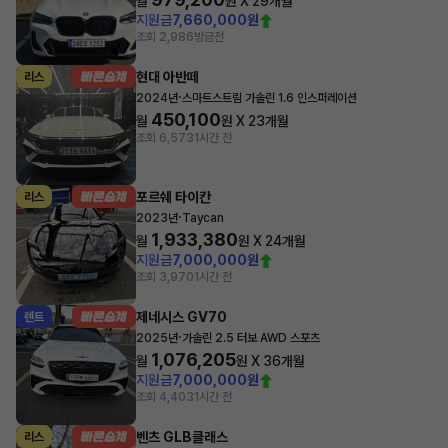
월
원 X
29
개월
지원금
7,660,000원
조회 2,986
방금전
현대 아반떼
리스
·
2024년
스마트스트림 가솔린 1.6 인스퍼레이션
450,100
월
원 X
23
개월
조회 6,573
1시간 전
포르쉐 타이칸
리스
·
2023년
Taycan
1,933,380
월
원 X
24
개월
지원금
7,000,000원
조회 3,970
1시간 전
제네시스 GV70
렌트
·
2025년
가솔린 2.5 터보 AWD 스포츠
1,076,205
월
원 X
36
개월
지원금
7,000,000원
조회 4,403
1시간 전
벤츠 GLB클래스
리스