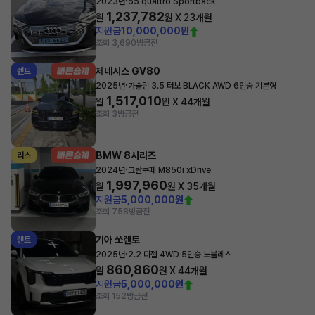
·
2023년
55 quattro Sportback
1,237,782
월
원 X
23
개월
지원금
10,000,000원
조회 3,690
방금전
제네시스 GV80
렌트
·
2025년
가솔린 3.5 터보 BLACK AWD 6인승 기본형
1,517,010
월
원 X
44
개월
조회 3
방금전
BMW 8시리즈
리스
·
2024년
그란쿠페 M850i xDrive
1,997,960
월
원 X
35
개월
지원금
5,000,000원
조회 758
방금전
기아 쏘렌토
렌트
·
2025년
2.2 디젤 4WD 5인승 노블레스
860,860
월
원 X
44
개월
지원금
5,000,000원
조회 152
방금전