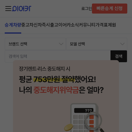
빠른승계 신청
로그인
승계차량
중고차
신차즉시출고
이어카소식
커뮤니티
가격표
제원
검색