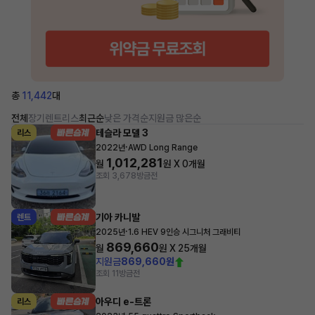
총
11,442
대
전체
장기렌트
리스
최근순
낮은 가격순
지원금 많은순
테슬라 모델 3
리스
·
2022년
AWD Long Range
1,012,281
월
원 X
0
개월
조회 3,678
방금전
기아 카니발
렌트
·
2025년
1.6 HEV 9인승 시그니처 그래비티
869,660
월
원 X
25
개월
지원금
869,660원
조회 11
방금전
아우디 e-트론
리스