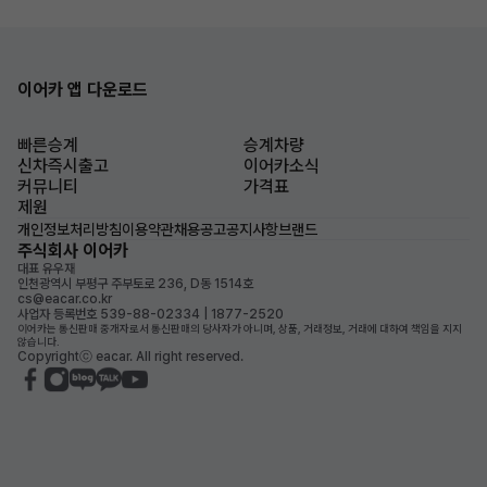
이어카 앱 다운로드
빠른승계
승계차량
신차즉시출고
이어카소식
커뮤니티
가격표
제원
개인정보처리방침
이용약관
채용공고
공지사항
브랜드
주식회사 이어카
대표 유우재
인천광역시 부평구 주부토로 236, D동 1514호
cs@eacar.co.kr
사업자 등록번호 539-88-02334 | 1877-2520
이어카는 통신판매 중개자로서 통신판매의 당사자가 아니며, 상품, 거래정보, 거래에 대하여 책임을 지지
않습니다.
Copyrightⓒ eacar. All right reserved.