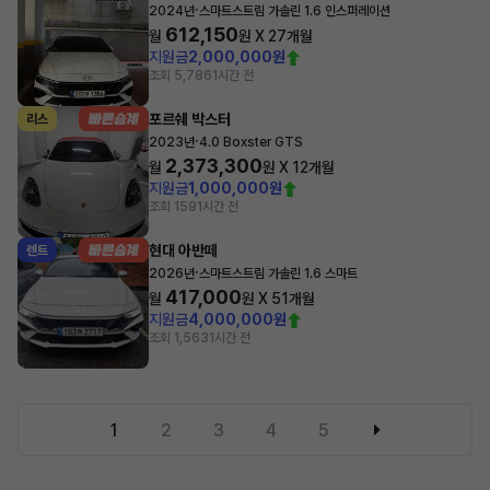
·
2024년
스마트스트림 가솔린 1.6 인스퍼레이션
612,150
월
원 X
27
개월
지원금
2,000,000원
조회 5,786
1시간 전
포르쉐 박스터
리스
·
2023년
4.0 Boxster GTS
2,373,300
월
원 X
12
개월
지원금
1,000,000원
조회 159
1시간 전
현대 아반떼
렌트
·
2026년
스마트스트림 가솔린 1.6 스마트
417,000
월
원 X
51
개월
지원금
4,000,000원
조회 1,563
1시간 전
1
2
3
4
5