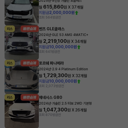
·
2025년
9인승 가솔린 노블레스
615,860
월
원 X
37
개월
지원금
2,000,000원
조회 564
방금전
벤츠 GLE클래스
리스
·
2024년
GLE 53 AMG 4MATIC+
2,219,100
월
원 X
34
개월
지원금
10,000,000원
조회 641
방금전
포르쉐 파나메라
리스
·
2024년
2.9 4 Platinum Edition
1,729,300
월
원 X
32
개월
지원금
10,000,000원
조회 2,073
방금전
제네시스 G80
리스
·
2024년
가솔린 2.5 터보 2WD 기본형
1,047,300
월
원 X
26
개월
조회 870
방금전