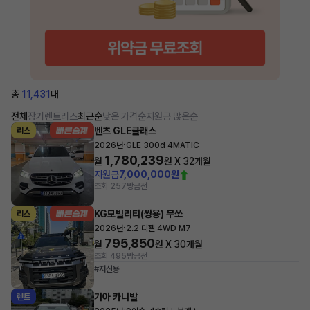
총
11,431
대
전체
장기렌트
리스
최근순
낮은 가격순
지원금 많은순
벤츠 GLE클래스
리스
·
2026년
GLE 300d 4MATIC
1,780,239
월
원 X
32
개월
지원금
7,000,000원
조회 257
방금전
KG모빌리티(쌍용) 무쏘
리스
·
2026년
2.2 디젤 4WD M7
795,850
월
원 X
30
개월
조회 495
방금전
#저신용
기아 카니발
렌트