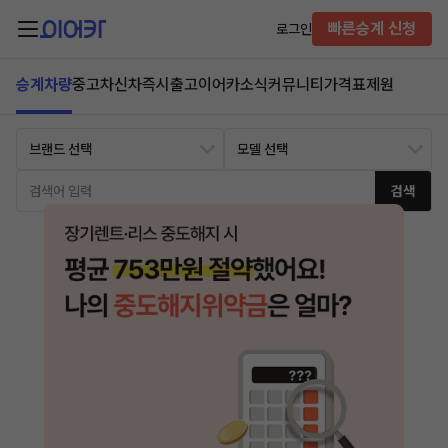
빠른승계 신청
로그인
승계차량
중고차
신차즉시출고
이어카소식
커뮤니티
가격표
제원
검색