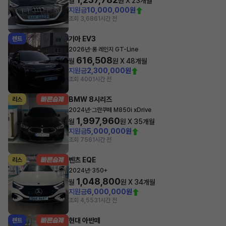
월
원 X
23
개월
지원금
10,000,000원
조회 3,686
1시간 전
기아 EV3
렌트
·
2026년
롱 레인지 GT-Line
616,508
월
원 X
48
개월
지원금
2,300,000원
조회 400
1시간 전
BMW 8시리즈
리스
·
2024년
그란쿠페 M850i xDrive
1,997,960
월
원 X
35
개월
지원금
5,000,000원
조회 756
1시간 전
벤츠 EQE
리스
·
2024년
350+
1,048,800
월
원 X
34
개월
지원금
6,000,000원
조회 4,553
1시간 전
현대 아반떼
렌트