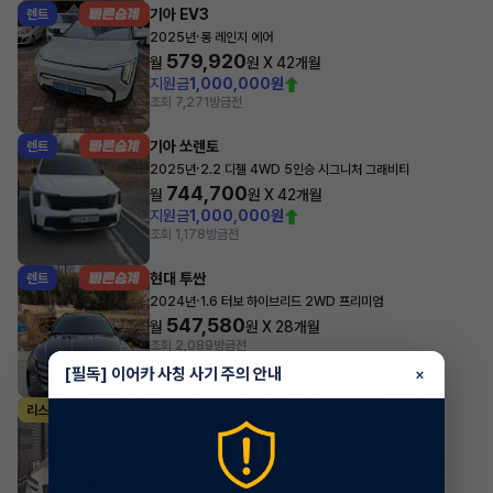
기아 EV3
렌트
·
2025년
롱 레인지 에어
579,920
월
원 X
42
개월
지원금
1,000,000원
조회 7,271
방금전
기아 쏘렌토
렌트
·
2025년
2.2 디젤 4WD 5인승 시그니처 그래비티
744,700
월
원 X
42
개월
지원금
1,000,000원
조회 1,178
방금전
현대 투싼
렌트
·
2024년
1.6 터보 하이브리드 2WD 프리미엄
547,580
월
원 X
28
개월
조회 2,089
방금전
[필독] 이어카 사칭 사기 주의 안내
×
제네시스 GV70
리스
·
2025년
가솔린 2.5 터보 2WD 스포츠
1,112,190
월
원 X
38
개월
지원금
15,000,000원