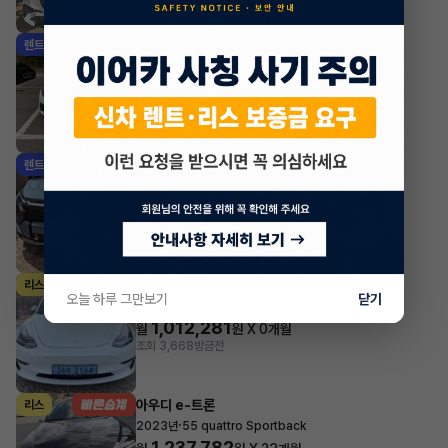
조회 1,164
방금전
기아 셀토스
렌트
·
2026년
1.6 가솔린 터보 2WD 시그니처
532,180
월
원 X
47
개월
지원금
1,000,000원
조회 1,367
방금전
기아 스포티지
렌트
·
2025년
2WD 시그니처
726,440
월
원 X
47
개월
지원금
3,000,000원
조회 664
방금전
테슬라 모델 3
리스
오늘 하루 그만보기
닫기
·
2022년
AWD Long Range
1,012,281
월
원 X
0
개월
조회 3,668
방금전
아우디 e-트론
리스
·
2023년
55 quattro Sportback
1,237,782