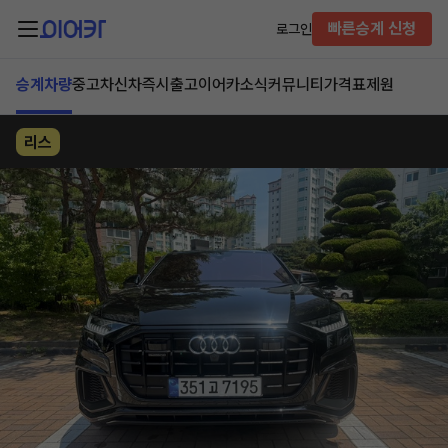
빠른승계 신청
로그인
승계차량
중고차
신차즉시출고
이어카소식
커뮤니티
가격표
제원
리스