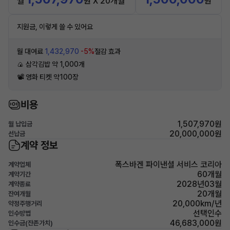
월
원 X 20개월
원
지원금, 이렇게 쓸 수 있어요
월 대여료
1,432,970
-5%
절감 효과
🍙 삼각김밥 약 1,000개
📽 영화 티켓 약100장
비용
1,507,970원
월 납입금
20,000,000원
선납금
계약 정보
폭스바겐 파이낸셜 서비스 코리아
계약업체
60개월
계약기간
2028년03월
계약종료
20개월
잔여개월
20,000km/년
약정주행거리
선택인수
인수방법
46,683,000원
인수금(잔존가치)