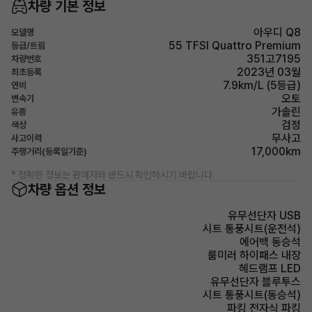
차량 기본 정보
아우디 Q8
모델명
55 TFSI Quattro Premium
등급/트림
351고7195
차량번호
2023년 03월
최초등록
7.9km/L (5등급)
연비
오토
변속기
가솔린
유종
검정
색상
무사고
사고이력
17,000km
주행거리(등록일기준)
* 정확한 정보는 판매자와 반드시 확인하시기 바랍니다.
차량 옵션 정보
유무선단자 USB
시트 통풍시트(운전석)
에어백 동승석
룸미러 하이패스 내장
헤드램프 LED
유무선단자 블루투스
시트 통풍시트(동승석)
파킹 전자식 파킹