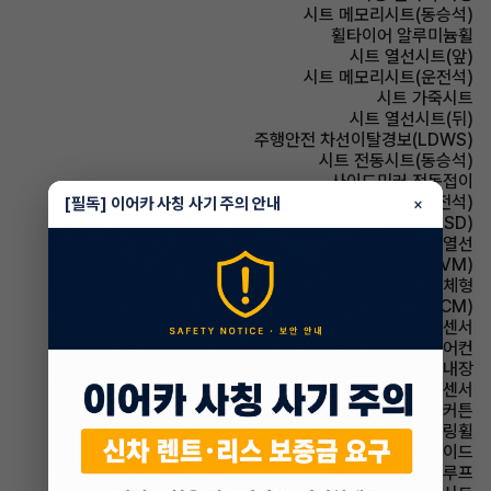
시트 메모리시트(동승석)
휠타이어 알루미늄휠
시트 열선시트(앞)
시트 메모리시트(운전석)
시트 가죽시트
시트 열선시트(뒤)
주행안전 차선이탈경보(LDWS)
시트 전동시트(동승석)
사이드미러 전동접이
시트 전동시트(운전석)
[필독] 이어카 사칭 사기 주의 안내
×
주행안전 후측방경보시스템(BSD)
사이드미러 열선
주차보조 어라운드뷰(AVM)
사이드미러 방향지시등 일체형
룸미러 전자식 룸미러(ECM)
주차보조 전방감지센서
에어컨 풀오토에어컨
스티어링휠 열선내장
주차보조 후방감지센서
에어백 커튼
스티어링휠 가죽스티어링휠
에어백 사이드
썬루프 파노라마썬루프