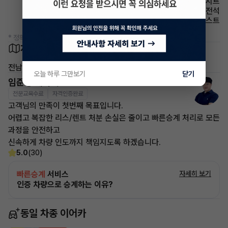
시트 안마시트
에어백 운전석
헤드램프 하이빔 어시스트
* 정확한 정보는 판매자와 반드시 확인하시기 바랍니다.
차량 위치
전남 목포시
오늘 하루 그만보기
닫기
임준영 매니저
전문교육수료
자격인증완료
고객님의 만족이 첫번째 목표입니다.
어렵고 복잡한 리스/렌트 처분 손실은 줄이고 빠른승계 처리로 모든
과정을 안전하고
신속하게 차량 인도까지 책임지도록 하겠습니다.
5.0
(30)
빠른승계
서비스
자세히 보기
인증 차량으로 승계하는 이유?
동일 차종 이어카