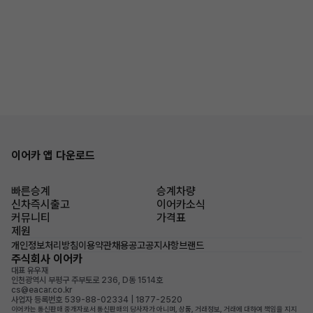
이어카 앱 다운로드
빠른승계
승계차량
신차즉시출고
이어카소식
커뮤니티
가격표
제원
개인정보처리방침
이용약관
채용공고
공지사항
브랜드
주식회사 이어카
대표 유우재
인천광역시 부평구 주부토로 236, D동 1514호
cs@eacar.co.kr
사업자 등록번호 539-88-02334 | 1877-2520
이어카는 통신판매 중개자로서 통신판매의 당사자가 아니며, 상품, 거래정보, 거래에 대하여 책임을 지지