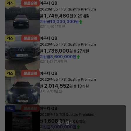
아우디 Q8
리스
·
2023년
55 TFSI Quattro Premium
1,749,480
월
원 X
29
개월
지원금
10,000,000원
조회 4,404
1일 전
아우디 Q8
리스
·
2023년
55 TFSI Quattro Premium
1,736,000
월
원 X
27
개월
지원금
3,600,000원
조회 1,477
1개월 전
아우디 Q8
리스
·
2022년
55 TFSI Quattro Premium
2,014,552
월
원 X
13
개월
조회 976
1년 전
아우디 Q8
렌트
·
2020년
45 TDI Quattro Premium
1,608,311
월
원 X
0
개월
승계완료
지원금
3,000,000원