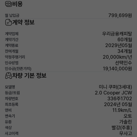
비용
799,699원
월 납입금
계약 정보
우리금융캐피탈
계약업체
60개월
계약기간
2029년05월
계약종료
34개월
잔여개월
20,000km/년
약정주행거리
선택인수
인수방법
19,140,000원
인수금(잔존가치)
차량 기본 정보
미니 쿠퍼(3세대)
모델명
2.0 Cooper JCW
등급/트림
336주1702
차량번호
2024년 05월
최초등록
11.9km/L
연비
오토
변속기
가솔린
유종
빨강(주홍)
색상
무사고
사고이력