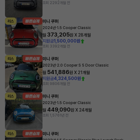
조회 229
2개월 전
미니 쿠퍼
리스
·
2024년
1.5 Cooper Classic
373,205
월
원 X
28
개월
지원금
1,500,000원
조회 339
2개월 전
미니 쿠퍼
리스
·
2023년
2.0 Cooper S 5 Door Classic
541,886
월
원 X
21
개월
지원금
4,324,500원
조회 980
6개월 전
미니 쿠퍼
리스
·
2023년
1.5 Cooper Classic
449,090
월
원 X
24
개월
조회 1,576
1년 전
미니 쿠퍼
리스
·