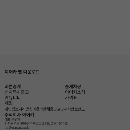
이어카 앱 다운로드
빠른승계
승계차량
신차즉시출고
이어카소식
커뮤니티
가격표
제원
개인정보처리방침
이용약관
채용공고
공지사항
브랜드
주식회사 이어카
대표 유우재
인천광역시 부평구 주부토로 236, D동 1514호
cs@eacar.co.kr