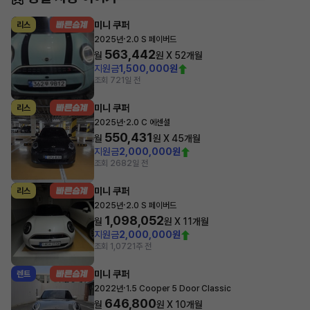
미니 쿠퍼
리스
·
2025년
2.0 S 페이버드
563,442
월
원 X
52
개월
지원금
1,500,000원
조회 72
1일 전
미니 쿠퍼
리스
·
2025년
2.0 C 에센셜
550,431
월
원 X
45
개월
지원금
2,000,000원
조회 268
2일 전
미니 쿠퍼
리스
·
2025년
2.0 S 페이버드
1,098,052
월
원 X
11
개월
지원금
2,000,000원
조회 1,072
1주 전
미니 쿠퍼
렌트
·
2022년
1.5 Cooper 5 Door Classic
646,800
월
원 X
10
개월