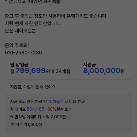
* 전국재고 1대였던 희귀매물 !
출고 후 출퇴근 정도만 사용하여 주행거리도 짧습니다.
차량 현재 사진 컨디션입니다.
운전 재미보실분 !
문의 주세요!
010-2560-7280
월 납입금
지원금
799,699
8,000,000
월
원 X 34개월
원
지원금, 이렇게 쓸 수 있어요
지금 보고 있는 차량 약
10개월 무료
이용 효과
월 대여료
564,405
-30%
절감 효과
☕️ 별다방 아메리카노 약 2,000잔
🍺 맥주 약1,600잔