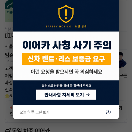
공항주차장
공영주차장
20% 할인
50% 할인
* 본 정보는 지자체마다 다를 수 있으니 실제 정보와 확인해 주세요.
차량 위치
서울 서대문구
임준영 매니저
전문교육수료
자격인증완료
고객님의 만족이 첫번째 목표입니다.
어렵고 복잡한 리스/렌트 처분 손실은 줄이고 빠른승계 처리로 모든
과정을 안전하고
신속하게 차량 인도까지 책임지도록 하겠습니다.
5.0
(30)
빠른승계
서비스
자세히 보기
오늘 하루 그만보기
닫기
인증 차량으로 승계하는 이유?
동일 차종 이어카