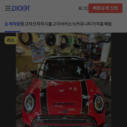
빠른승계 신청
로그인
승계차량
중고차
신차즉시출고
이어카소식
커뮤니티
가격표
제원
리스