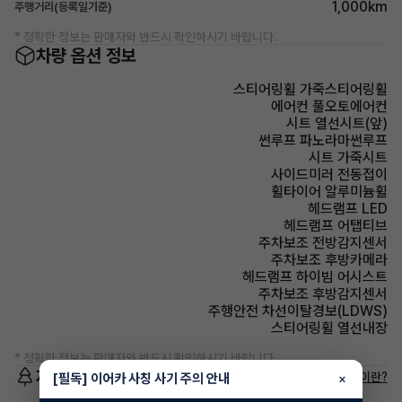
1,000km
주행거리(등록일기준)
* 정확한 정보는 판매자와 반드시 확인하시기 바랍니다.
차량 옵션 정보
스티어링휠 가죽스티어링휠
에어컨 풀오토에어컨
시트 열선시트(앞)
썬루프 파노라마썬루프
시트 가죽시트
사이드미러 전동접이
휠타이어 알루미늄휠
헤드램프 LED
헤드램프 어탭티브
주차보조 전방감지센서
주차보조 후방카메라
헤드램프 하이빔 어시스트
주차보조 후방감지센서
주행안전 차선이탈경보(LDWS)
스티어링휠 열선내장
* 정확한 정보는 판매자와 반드시 확인하시기 바랍니다.
저공해차량 정보
저공해차량이란?
[필독] 이어카 사칭 사기 주의 안내
×