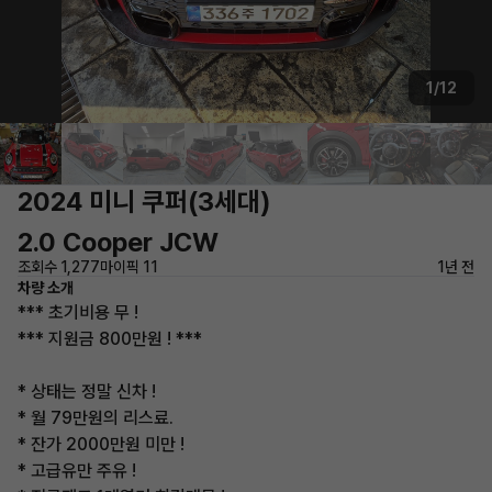
1/12
2024 미니 쿠퍼(3세대)
2.0 Cooper JCW
조회수 1,277
마이픽 11
1년 전
차량 소개
*** 초기비용 무 !
*** 지원금 800만원 ! ***
* 상태는 정말 신차 !
* 월 79만원의 리스료.
* 잔가 2000만원 미만 !
* 고급유만 주유 !