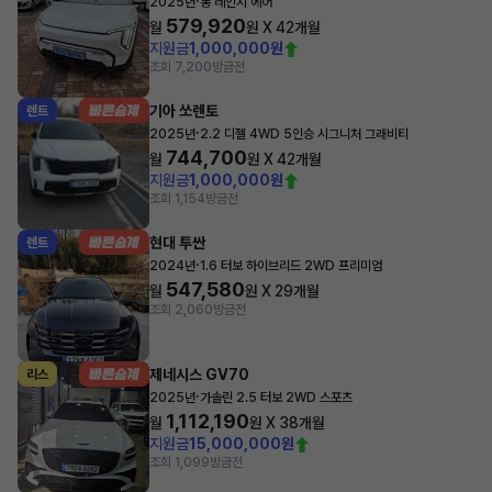
·
2025년
롱 레인지 에어
579,920
월
원 X
42
개월
지원금
1,000,000원
조회 7,200
방금전
기아 쏘렌토
렌트
·
2025년
2.2 디젤 4WD 5인승 시그니처 그래비티
744,700
월
원 X
42
개월
지원금
1,000,000원
조회 1,154
방금전
현대 투싼
렌트
·
2024년
1.6 터보 하이브리드 2WD 프리미엄
547,580
월
원 X
29
개월
조회 2,060
방금전
제네시스 GV70
리스
·
2025년
가솔린 2.5 터보 2WD 스포츠
1,112,190
월
원 X
38
개월
지원금
15,000,000원
조회 1,099
방금전