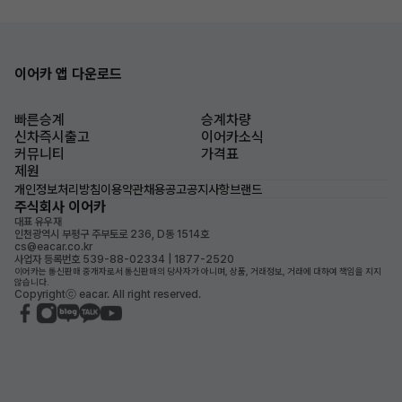
이어카 앱 다운로드
빠른승계
승계차량
신차즉시출고
이어카소식
커뮤니티
가격표
제원
개인정보처리방침
이용약관
채용공고
공지사항
브랜드
주식회사 이어카
대표 유우재
인천광역시 부평구 주부토로 236, D동 1514호
cs@eacar.co.kr
사업자 등록번호 539-88-02334 | 1877-2520
이어카는 통신판매 중개자로서 통신판매의 당사자가 아니며, 상품, 거래정보, 거래에 대하여 책임을 지지
않습니다.
Copyrightⓒ eacar. All right reserved.