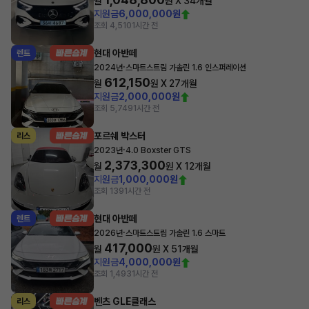
월
원 X
34
개월
지원금
6,000,000원
조회 4,510
1시간 전
현대 아반떼
렌트
·
2024년
스마트스트림 가솔린 1.6 인스퍼레이션
612,150
월
원 X
27
개월
지원금
2,000,000원
조회 5,749
1시간 전
포르쉐 박스터
리스
·
2023년
4.0 Boxster GTS
2,373,300
월
원 X
12
개월
지원금
1,000,000원
조회 139
1시간 전
현대 아반떼
렌트
·
2026년
스마트스트림 가솔린 1.6 스마트
417,000
월
원 X
51
개월
지원금
4,000,000원
조회 1,493
1시간 전
벤츠 GLE클래스
리스