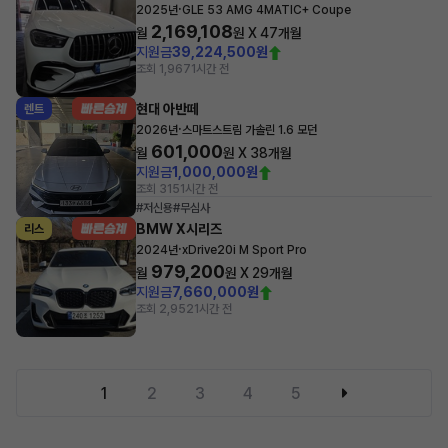
·
2025년
GLE 53 AMG 4MATIC+ Coupe
2,169,108
월
원 X
47
개월
지원금
39,224,500원
조회 1,967
1시간 전
현대 아반떼
렌트
·
2026년
스마트스트림 가솔린 1.6 모던
601,000
월
원 X
38
개월
지원금
1,000,000원
조회 315
1시간 전
#저신용
#무심사
BMW X시리즈
리스
·
2024년
xDrive20i M Sport Pro
979,200
월
원 X
29
개월
지원금
7,660,000원
조회 2,952
1시간 전
1
2
3
4
5