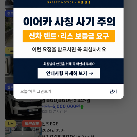
조회 3,651
방금전
기아 카니발
렌트
·
2026년
1.6 HEV 9인승 노블레스
798,500
월
원 X
56
개월
지원금
7,000,000원
조회 681
1시간 전
BMW 8시리즈
리스
·
2024년
그란쿠페 M850i xDrive
1,997,960
월
원 X
35
개월
지원금
5,000,000원
조회 738
1시간 전
기아 쏘렌토
렌트
오늘 하루 그만보기
닫기
·
2025년
2.2 디젤 4WD 5인승 노블레스
860,860
월
원 X
44
개월
지원금
5,000,000원
조회 127
1시간 전
벤츠 EQE
리스
·
2024년
350+
1,048,800