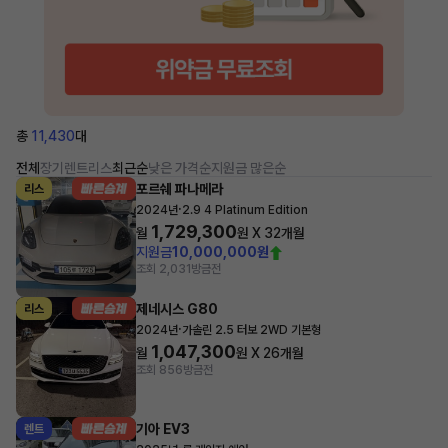
총
11,430
대
전체
장기렌트
리스
최근순
낮은 가격순
지원금 많은순
포르쉐 파나메라
리스
·
2024년
2.9 4 Platinum Edition
1,729,300
월
원 X
32
개월
지원금
10,000,000원
조회 2,031
방금전
제네시스 G80
리스
·
2024년
가솔린 2.5 터보 2WD 기본형
1,047,300
월
원 X
26
개월
조회 856
방금전
기아 EV3
렌트