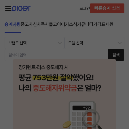
빠른승계 신청
로그인
승계차량
중고차
신차즉시출고
이어카소식
커뮤니티
가격표
제원
검색