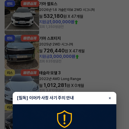
기아 셀토스
렌트
·
2026년
1.6 가솔린 터보 2WD 시그니처
532,180
월
원 X
47
개월
지원금
1,000,000원
조회 1,350
방금전
기아 스포티지
렌트
·
2025년
2WD 시그니처
726,440
월
원 X
47
개월
지원금
3,000,000원
조회 635
방금전
테슬라 모델 3
리스
·
2022년
AWD Long Range
1,012,281
월
원 X
0
개월
조회 3,610
방금전
[필독] 이어카 사칭 사기 주의 안내
×
아우디 e-트론
리스
·
2023년
55 quattro Sportback
1,237,782
월
원 X
23
개월
지원금
10,000,000원