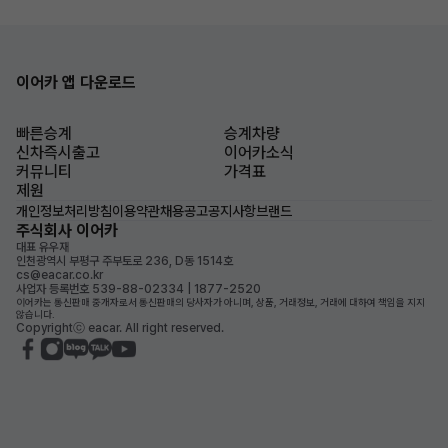
이어카 앱 다운로드
빠른승계
승계차량
신차즉시출고
이어카소식
커뮤니티
가격표
제원
개인정보처리방침
이용약관
채용공고
공지사항
브랜드
주식회사 이어카
대표 유우재
인천광역시 부평구 주부토로 236, D동 1514호
cs@eacar.co.kr
사업자 등록번호 539-88-02334 | 1877-2520
이어카는 통신판매 중개자로서 통신판매의 당사자가 아니며, 상품, 거래정보, 거래에 대하여 책임을 지지
않습니다.
Copyrightⓒ eacar. All right reserved.