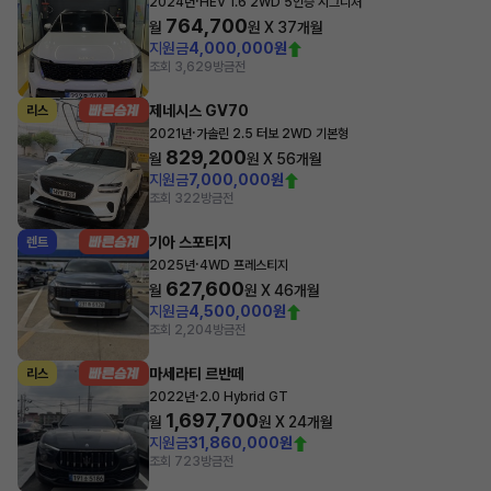
·
2024년
HEV 1.6 2WD 5인승 시그니처
764,700
월
원 X
37
개월
지원금
4,000,000원
조회 3,629
방금전
제네시스 GV70
리스
·
2021년
가솔린 2.5 터보 2WD 기본형
829,200
월
원 X
56
개월
지원금
7,000,000원
조회 322
방금전
기아 스포티지
렌트
·
2025년
4WD 프레스티지
627,600
월
원 X
46
개월
지원금
4,500,000원
조회 2,204
방금전
마세라티 르반떼
리스
·
2022년
2.0 Hybrid GT
1,697,700
월
원 X
24
개월
지원금
31,860,000원
조회 723
방금전