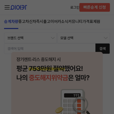
빠른승계 신청
로그인
승계차량
중고차
신차즉시출고
이어카소식
커뮤니티
가격표
제원
검색