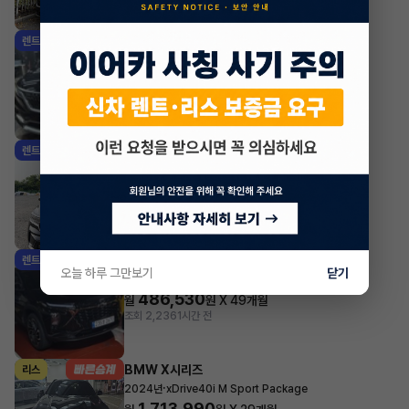
조회 3,842
방금전
기아 카니발
렌트
·
2023년
하이리무진 7인승 가솔린 시그니처
1,217,810
월
원 X
25
개월
지원금
1,000,000원
조회 91
1시간 전
기아 쏘렌토
렌트
·
2023년
HEV 1.6 2WD 5인승 노블레스
722,635
월
원 X
24
개월
지원금
1,400,000원
조회 336
1시간 전
쉐보레(대우) 트랙스
렌트
오늘 하루 그만보기
닫기
·
2026년
1.2 가솔린 터보 RS
486,530
월
원 X
49
개월
조회 2,236
1시간 전
BMW X시리즈
리스
·
2024년
xDrive40i M Sport Package
1,713,990