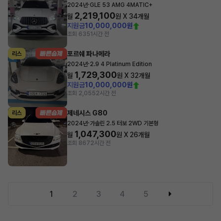
·
2024년
GLE 53 AMG 4MATIC+
2,219,100
월
원 X
34
개월
지원금
10,000,000원
조회 635
1시간 전
포르쉐 파나메라
리스
·
2024년
2.9 4 Platinum Edition
1,729,300
월
원 X
32
개월
지원금
10,000,000원
조회 2,055
2시간 전
제네시스 G80
리스
·
2024년
가솔린 2.5 터보 2WD 기본형
1,047,300
월
원 X
26
개월
조회 867
2시간 전
1
2
3
4
5