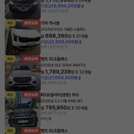
월
원 X
29
개월
지원금
10,000,000원
조회 1,839
1시간 전
기아 카니발
리스
·
2025년
9인승 가솔린 노블레스
688,360
월
원 X
41
개월
지원금
2,000,000원
조회 1,521
1시간 전
벤츠 GLE클래스
리스
·
2026년
GLE 300d 4MATIC
1,780,239
월
원 X
32
개월
지원금
7,000,000원
조회 250
1시간 전
KG모빌리티(쌍용) 무쏘
리스
·
2026년
2.2 디젤 4WD M7
795,850
월
원 X
30
개월
조회 487
1시간 전
#저신용
벤츠 GLE클래스
리스