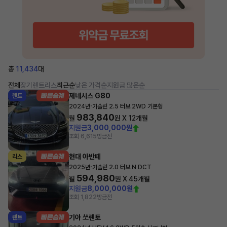
총
11,434
대
전체
장기렌트
리스
최근순
낮은 가격순
지원금 많은순
제네시스 G80
렌트
·
2024년
가솔린 2.5 터보 2WD 기본형
983,840
월
원 X
12
개월
지원금
3,000,000원
조회 6,615
방금전
현대 아반떼
리스
·
2025년
가솔린 2.0 터보 N DCT
594,980
월
원 X
45
개월
지원금
8,000,000원
조회 1,822
방금전
기아 쏘렌토
렌트