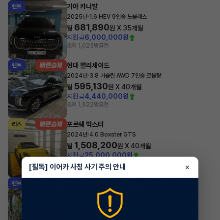
기아 카니발
렌트
·
2025년
1.6 HEV 9인승 노블레스
681,890
월
원 X
35
개월
지원금
6,000,000원
조회 1,023
방금전
현대 팰리세이드
렌트
·
2024년
3.8 가솔린 AWD 7인승 르블랑
595,130
월
원 X
40
개월
지원금
4,440,000원
조회 1,522
방금전
포르쉐 박스터
리스
·
2024년
4.0 Boxster GTS
1,508,200
월
원 X
40
개월
지원금
25,000,000원
조회 809
방금전
[필독] 이어카 사칭 사기 주의 안내
×
기아 카니발
렌트
·
2025년
9인승 디젤 노블레스
642,851
월
원 X
34
개월
지원금
4,000,000원