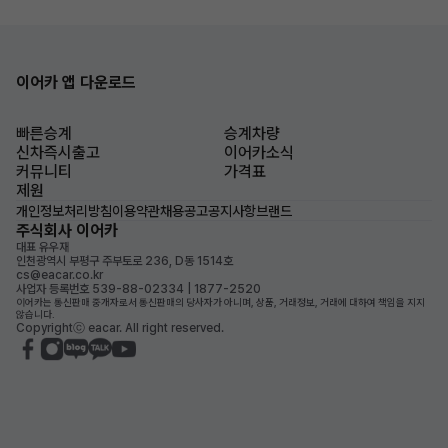
이어카 앱 다운로드
빠른승계
승계차량
신차즉시출고
이어카소식
커뮤니티
가격표
제원
개인정보처리방침
이용약관
채용공고
공지사항
브랜드
주식회사 이어카
대표 유우재
인천광역시 부평구 주부토로 236, D동 1514호
cs@eacar.co.kr
사업자 등록번호 539-88-02334 | 1877-2520
이어카는 통신판매 중개자로서 통신판매의 당사자가 아니며, 상품, 거래정보, 거래에 대하여 책임을 지지
않습니다.
Copyrightⓒ eacar. All right reserved.