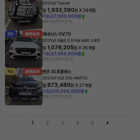
·
2023년
Taycan
1,933,380
월
원 X
24
개월
지원금
7,000,000원
조회 3,913
1시간 전
제네시스 GV70
렌트
·
2025년
가솔린 2.5 터보 AWD 스포츠
1,076,205
월
원 X
36
개월
지원금
7,000,000원
조회 4,349
1시간 전
벤츠 GLB클래스
리스
·
2023년
GLB 250 4MATIC
873,480
월
원 X
27
개월
지원금
10,000,000원
조회 1,072
1시간 전
1
2
3
4
5