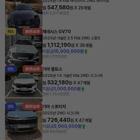
·
2024년
1.6 터보 하이브리드 2WD 프리미엄
547,580
월
원 X
29
개월
조회 2,071
방금전
제네시스 GV70
리스
·
2025년
가솔린 2.5 터보 2WD 스포츠
1,112,190
월
원 X
38
개월
지원금
15,000,000원
조회 1,112
방금전
기아 셀토스
렌트
·
2026년
1.6 가솔린 터보 2WD 시그니처
532,180
월
원 X
47
개월
지원금
1,000,000원
조회 1,354
방금전
기아 스포티지
렌트
·
2025년
2WD 시그니처
726,440
월
원 X
47
개월
지원금
3,000,000원
조회 642
방금전