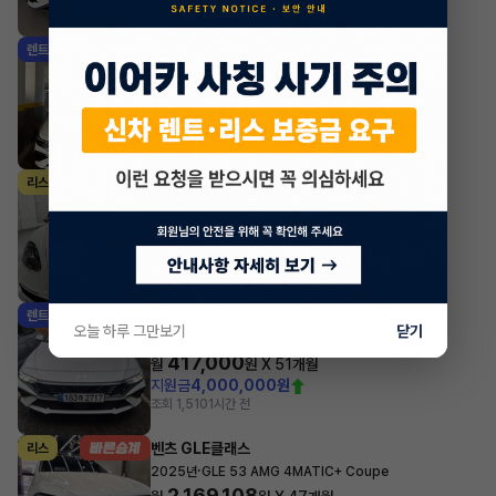
조회 4,518
1시간 전
현대 아반떼
렌트
·
2024년
스마트스트림 가솔린 1.6 인스퍼레이션
612,150
월
원 X
27
개월
지원금
2,000,000원
조회 5,757
1시간 전
포르쉐 박스터
리스
·
2023년
4.0 Boxster GTS
2,373,300
월
원 X
12
개월
지원금
1,000,000원
조회 144
1시간 전
현대 아반떼
렌트
오늘 하루 그만보기
닫기
·
2026년
스마트스트림 가솔린 1.6 스마트
417,000
월
원 X
51
개월
지원금
4,000,000원
조회 1,510
1시간 전
벤츠 GLE클래스
리스
·
2025년
GLE 53 AMG 4MATIC+ Coupe
2,169,108