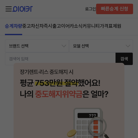
빠른승계 신청
로그인
승계차량
중고차
신차즉시출고
이어카소식
커뮤니티
가격표
제원
검색