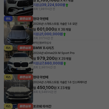
월
원 X
47
개월
지원금
39,224,500원
조회 1,981
1시간 전
현대 아반떼
렌트
·
2026년
스마트스트림 가솔린 1.6 모던
601,000
월
원 X
38
개월
지원금
1,000,000원
조회 317
1시간 전
#저신용
#무심사
BMW X시리즈
리스
·
2024년
xDrive20i M Sport Pro
979,200
월
원 X
29
개월
지원금
7,660,000원
조회 2,961
1시간 전
현대 아반떼
리스
·
2024년
스마트스트림 가솔린 1.6 인스퍼레이션
450,100
월
원 X
23
개월
조회 6,546
1시간 전
포르쉐 타이칸
리스