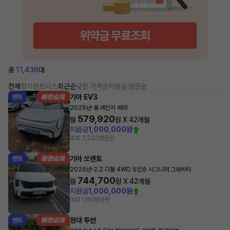
총
11,436
대
전체
장기렌트
리스
최근순
낮은 가격순
지원금 많은순
기아 EV3
렌트
·
2025년
롱 레인지 에어
579,920
월
원 X
42
개월
지원금
1,000,000원
조회 7,220
방금전
기아 쏘렌토
렌트
·
2025년
2.2 디젤 4WD 5인승 시그니처 그래비티
744,700
월
원 X
42
개월
지원금
1,000,000원
조회 1,161
방금전
현대 투싼
렌트