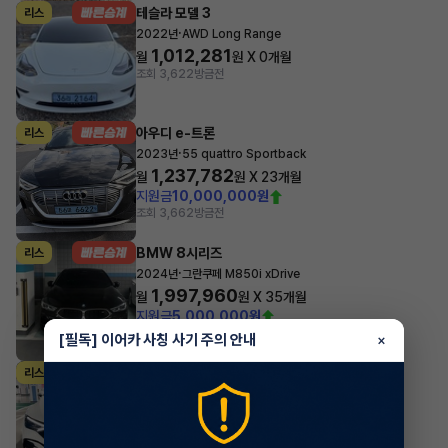
테슬라 모델 3
리스
·
2022년
AWD Long Range
1,012,281
월
원 X
0
개월
조회 3,622
방금전
아우디 e-트론
리스
·
2023년
55 quattro Sportback
1,237,782
월
원 X
23
개월
지원금
10,000,000원
조회 3,662
방금전
BMW 8시리즈
리스
·
2024년
그란쿠페 M850i xDrive
1,997,960
월
원 X
35
개월
지원금
5,000,000원
조회 745
방금전
[필독] 이어카 사칭 사기 주의 안내
×
벤츠 EQE
리스
·
2024년
350+
1,048,800
월
원 X
34
개월
지원금
6,000,000원