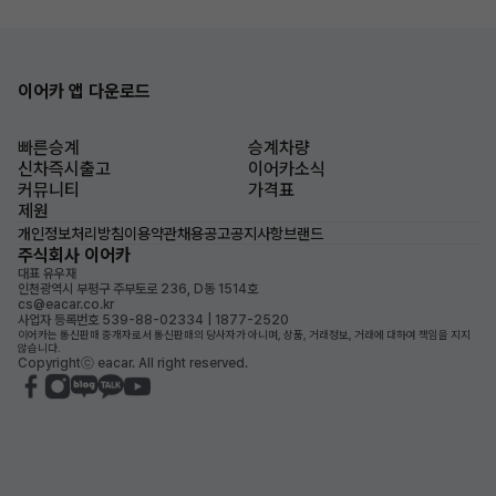
이어카 앱 다운로드
빠른승계
승계차량
신차즉시출고
이어카소식
커뮤니티
가격표
제원
개인정보처리방침
이용약관
채용공고
공지사항
브랜드
주식회사 이어카
대표 유우재
인천광역시 부평구 주부토로 236, D동 1514호
cs@eacar.co.kr
사업자 등록번호 539-88-02334 | 1877-2520
이어카는 통신판매 중개자로서 통신판매의 당사자가 아니며, 상품, 거래정보, 거래에 대하여 책임을 지지
않습니다.
Copyrightⓒ eacar. All right reserved.