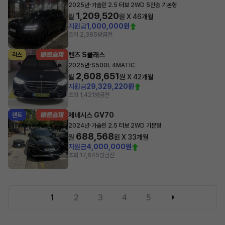
·
2025년
가솔린 2.5 터보 2WD 5인승 기본형
1,209,520
월
원 X
46
개월
지원금
1,000,000원
조회 2,385
방금전
벤츠 S클래스
리스
·
2025년
S500L 4MATIC
2,608,651
월
원 X
42
개월
지원금
29,329,220원
조회 1,421
방금전
제네시스 GV70
렌트
·
2024년
가솔린 2.5 터보 2WD 기본형
688,568
월
원 X
33
개월
지원금
4,000,000원
조회 17,645
방금전
1
2
3
4
5