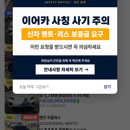
조회 3,925
방금전
제네시스 GV70
렌트
·
2025년
가솔린 2.5 터보 AWD 스포츠
1,076,205
월
원 X
36
개월
지원금
7,000,000원
조회 4,365
방금전
벤츠 GLB클래스
리스
·
2023년
GLB 250 4MATIC
873,480
월
원 X
27
개월
지원금
10,000,000원
조회 1,080
방금전
포르쉐 마칸
리스
오늘 하루 그만보기
닫기
·
2025년
Macan 4
1,799,600
월
원 X
46
개월
지원금
8,000,000원
조회 3,509
방금전
벤츠 S클래스
리스
·
2022년
S580L 4MATIC
3,144,566