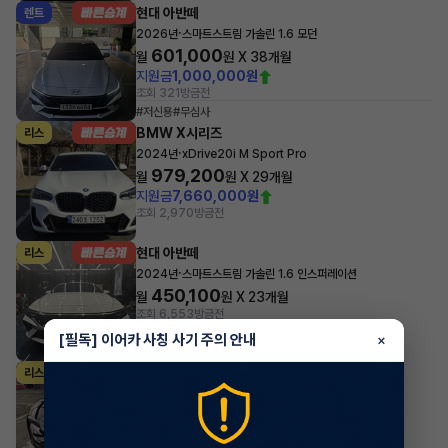
현대 아반떼
렌트
·
2026년
스마트스트림 가솔린 1.6 모던
601,000
월
원 X
38
개월
지원금
1,000,000원
조회 321
방금전
#저신용
#무심사
BMW X시리즈
리스
·
2024년
xDrive20i M Sport Pro
979,200
월
원 X
29
개월
지원금
7,660,000원
조회 2,970
방금전
현대 아반떼
리스
·
2024년
스마트스트림 가솔린 1.6 인스퍼레이션
450,100
월
원 X
23
개월
조회 6,553
방금전
[필독] 이어카 사칭 사기 주의 안내
×
포르쉐 타이칸
리스
·
2023년
Taycan
1,933,380
월
원 X
24
개월
지원금
7,000,000원