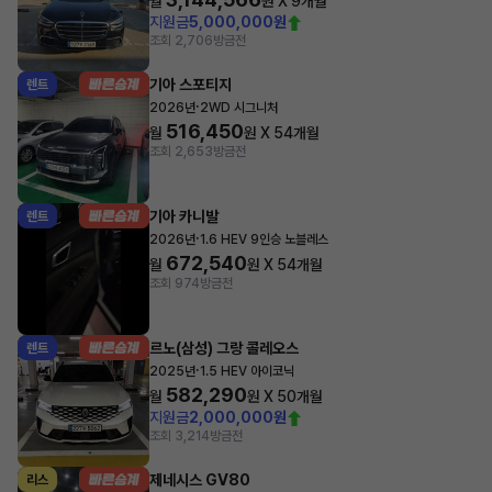
월
원 X
9
개월
지원금
5,000,000원
조회 2,706
방금전
기아 스포티지
렌트
·
2026년
2WD 시그니처
516,450
월
원 X
54
개월
조회 2,653
방금전
기아 카니발
렌트
·
2026년
1.6 HEV 9인승 노블레스
672,540
월
원 X
54
개월
조회 974
방금전
르노(삼성) 그랑 콜레오스
렌트
·
2025년
1.5 HEV 아이코닉
582,290
월
원 X
50
개월
지원금
2,000,000원
조회 3,214
방금전
제네시스 GV80
리스