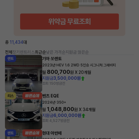
총
11,434
대
전체
장기렌트
리스
최근순
낮은 가격순
지원금 많은순
기아 쏘렌토
렌트
·
2023년
HEV 1.6 2WD 5인승 시그니처 그래비티
800,700
월
원 X
20
개월
지원금
3,500,000원
조회 150
방금전
벤츠 EQE
리스
·
2024년
350+
1,048,800
월
원 X
34
개월
지원금
6,000,000원
조회 4,527
방금전
현대 아반떼
렌트