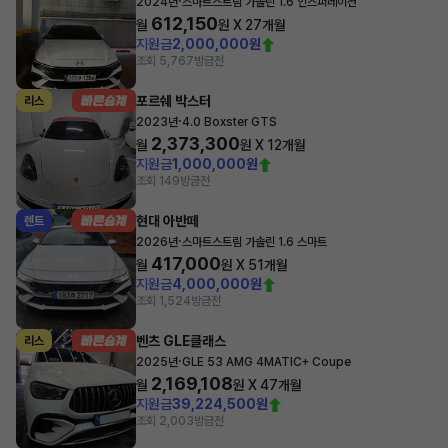
·
2024년
스마트스트림 가솔린 1.6 인스퍼레이션
612,150
월
원 X
27
개월
지원금
2,000,000원
조회 5,767
방금전
포르쉐 박스터
리스
·
2023년
4.0 Boxster GTS
2,373,300
월
원 X
12
개월
지원금
1,000,000원
조회 149
방금전
현대 아반떼
렌트
·
2026년
스마트스트림 가솔린 1.6 스마트
417,000
월
원 X
51
개월
지원금
4,000,000원
조회 1,524
방금전
벤츠 GLE클래스
리스
·
2025년
GLE 53 AMG 4MATIC+ Coupe
2,169,108
월
원 X
47
개월
지원금
39,224,500원
조회 2,003
방금전