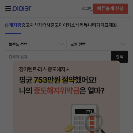
빠른승계 신청
로그인
승계차량
중고차
신차즉시출고
이어카소식
커뮤니티
가격표
제원
검색