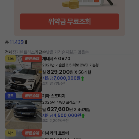
총
11,435
대
전체
장기렌트
리스
최근순
낮은 가격순
지원금 많은순
제네시스 GV70
리스
·
2021년
가솔린 2.5 터보 2WD 기본형
829,200
월
원 X
56
개월
지원금
7,000,000원
조회 317
방금전
기아 스포티지
렌트
·
2025년
4WD 프레스티지
627,600
월
원 X
46
개월
지원금
4,500,000원
조회 2,201
방금전
마세라티 르반떼
리스