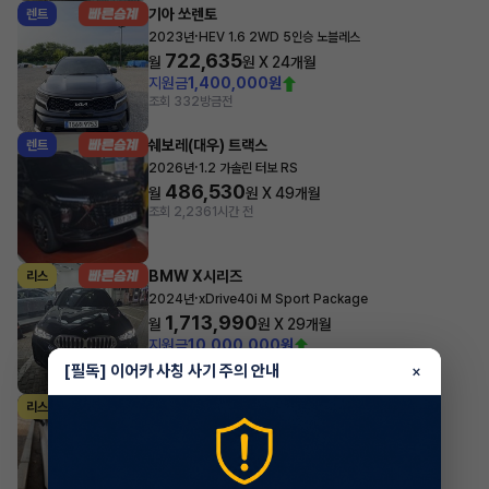
기아 쏘렌토
렌트
·
2023년
HEV 1.6 2WD 5인승 노블레스
722,635
월
원 X
24
개월
지원금
1,400,000원
조회 332
방금전
쉐보레(대우) 트랙스
렌트
·
2026년
1.2 가솔린 터보 RS
486,530
월
원 X
49
개월
조회 2,236
1시간 전
BMW X시리즈
리스
·
2024년
xDrive40i M Sport Package
1,713,990
월
원 X
29
개월
지원금
10,000,000원
조회 1,838
1시간 전
[필독] 이어카 사칭 사기 주의 안내
×
기아 카니발
리스
·
2025년
9인승 가솔린 노블레스
688,360
월
원 X
41
개월
지원금
2,000,000원