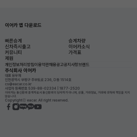
이어카 앱 다운로드
빠른승계
승계차량
신차즉시출고
이어카소식
커뮤니티
가격표
제원
개인정보처리방침
이용약관
채용공고
공지사항
브랜드
주식회사 이어카
대표 유우재
인천광역시 부평구 주부토로 236, D동 1514호
cs@eacar.co.kr
사업자 등록번호 539-88-02334 | 1877-2520
이어카는 통신판매 중개자로서 통신판매의 당사자가 아니며, 상품, 거래정보, 거래에 대하여 책임을 지지
않습니다.
Copyrightⓒ eacar. All right reserved.