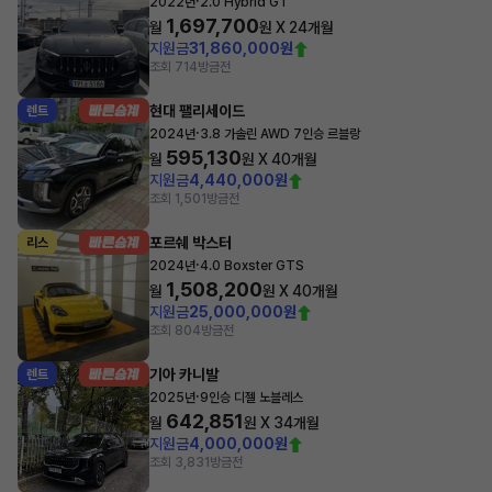
·
2022년
2.0 Hybrid GT
1,697,700
월
원 X
24
개월
지원금
31,860,000원
조회 714
방금전
현대 팰리세이드
렌트
·
2024년
3.8 가솔린 AWD 7인승 르블랑
595,130
월
원 X
40
개월
지원금
4,440,000원
조회 1,501
방금전
포르쉐 박스터
리스
·
2024년
4.0 Boxster GTS
1,508,200
월
원 X
40
개월
지원금
25,000,000원
조회 804
방금전
기아 카니발
렌트
·
2025년
9인승 디젤 노블레스
642,851
월
원 X
34
개월
지원금
4,000,000원
조회 3,831
방금전