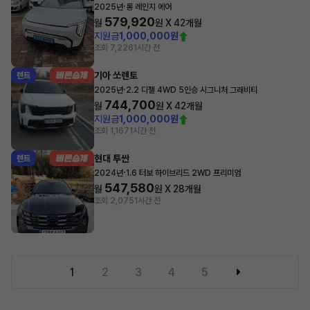
·
2025년
롱 레인지 에어
579,920
월
원 X
42
개월
지원금
1,000,000원
조회 7,226
1시간 전
기아 쏘렌토
렌트
·
2025년
2.2 디젤 4WD 5인승 시그니처 그래비티
744,700
월
원 X
42
개월
지원금
1,000,000원
조회 1,167
1시간 전
현대 투싼
렌트
·
2024년
1.6 터보 하이브리드 2WD 프리미엄
547,580
월
원 X
28
개월
조회 2,075
1시간 전
1
2
3
4
5