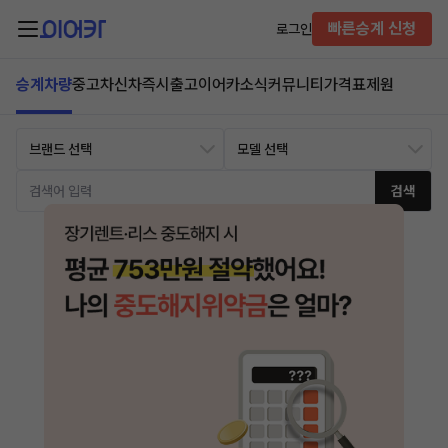
빠른승계 신청
로그인
승계차량
중고차
신차즉시출고
이어카소식
커뮤니티
가격표
제원
검색