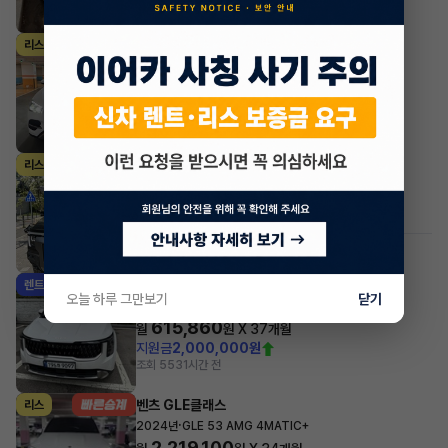
조회 1,520
1시간 전
벤츠 GLE클래스
리스
·
2026년
GLE 300d 4MATIC
1,780,239
월
원 X
32
개월
지원금
7,000,000원
조회 248
1시간 전
KG모빌리티(쌍용) 무쏘
리스
·
2026년
2.2 디젤 4WD M7
795,850
월
원 X
30
개월
조회 485
1시간 전
#저신용
기아 카니발
렌트
오늘 하루 그만보기
닫기
·
2025년
9인승 가솔린 노블레스
615,860
월
원 X
37
개월
지원금
2,000,000원
조회 553
1시간 전
벤츠 GLE클래스
리스
·
2024년
GLE 53 AMG 4MATIC+
2,219,100