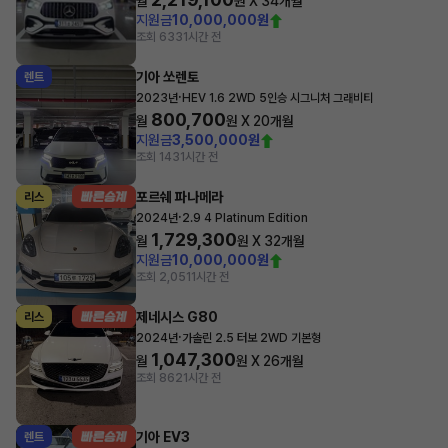
월
원 X
34
개월
지원금
10,000,000원
조회 633
1시간 전
기아 쏘렌토
렌트
·
2023년
HEV 1.6 2WD 5인승 시그니처 그래비티
800,700
월
원 X
20
개월
지원금
3,500,000원
조회 143
1시간 전
포르쉐 파나메라
리스
·
2024년
2.9 4 Platinum Edition
1,729,300
월
원 X
32
개월
지원금
10,000,000원
조회 2,051
1시간 전
제네시스 G80
리스
·
2024년
가솔린 2.5 터보 2WD 기본형
1,047,300
월
원 X
26
개월
조회 862
1시간 전
기아 EV3
렌트