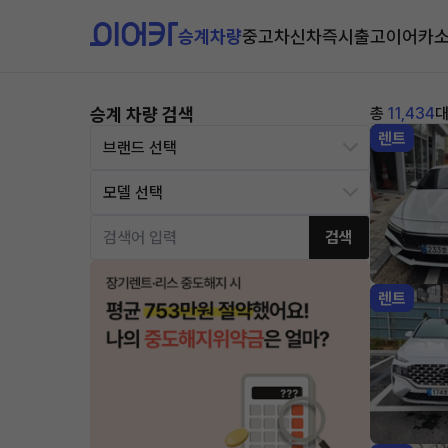
승계차량
중고차
신차즉시출고
이어카
승계 차량 검색
총
11,434
렌트
검색
렌트