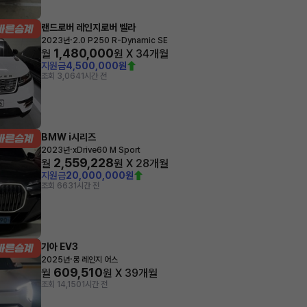
랜드로버 레인지로버 벨라
·
2023년
2.0 P250 R-Dynamic SE
1,480,000
월
원 X
34
개월
지원금
4,500,000원
조회 3,064
1시간 전
BMW i시리즈
·
2023년
xDrive60 M Sport
2,559,228
월
원 X
28
개월
지원금
20,000,000원
조회 663
1시간 전
기아 EV3
·
2025년
롱 레인지 어스
609,510
월
원 X
39
개월
조회 14,150
1시간 전