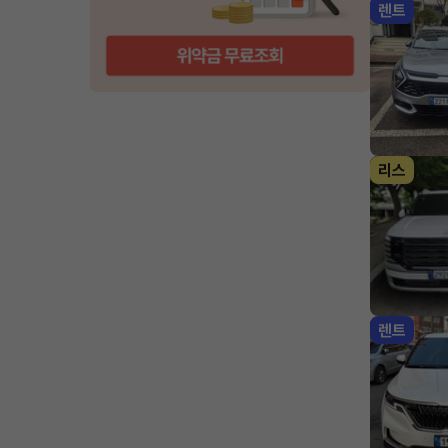
렌트
리스
렌트