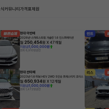
소식
커뮤니티
가격표
제원
대
현대 아반떼
렌트
·
2026년
스마트스트림 가솔린 1.6 인스퍼레이션
250,454
월
원 X
47
개월
지원금
1,000,000원
조회 6,910
방금전
현대 싼타페
리스
·
2023년
1.6 터보 HEV 2WD 5인승 프레스티지 초이스
650,934
월
원 X
12
개월
지원금
1,000,000원
조회 1,472
방금전