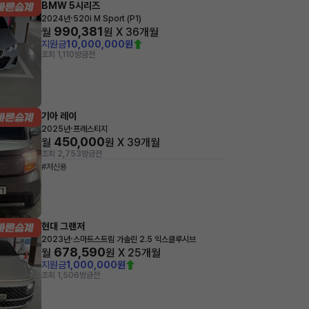
BMW 5시리즈
·
2024년
520i M Sport (P1)
990,381
월
원 X
36
개월
지원금
10,000,000원
조회 1,110
방금전
기아 레이
·
2025년
프레스티지
450,000
월
원 X
39
개월
조회 2,753
방금전
#저신용
현대 그랜저
·
2023년
스마트스트림 가솔린 2.5 익스클루시브
678,590
월
원 X
25
개월
지원금
1,000,000원
조회 1,506
방금전