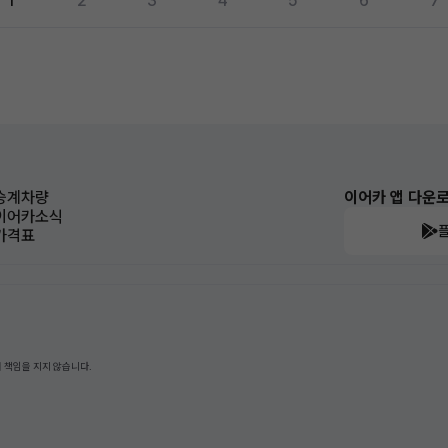
1
2
3
4
5
6
7
승계차량
이어카 앱 다운
이어카소식
가격표
 책임을 지지 않습니다.