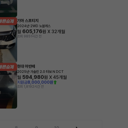
기아 스포티지
·
2024년
2WD 노블레스
605,176
월
원 X
32
개월
조회 985
1시간 전
현대 아반떼
·
2025년
가솔린 2.0 터보 N DCT
594,980
월
원 X
45
개월
지원금
8,000,000원
조회 1,819
2시간 전