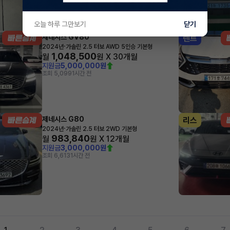
오늘 하루 그만보기
닫기
제네시스 GV80
렌트
·
2024년
가솔린 2.5 터보 AWD 5인승 기본형
1,048,500
월
원 X
30
개월
지원금
5,000,000원
조회 5,099
1시간 전
제네시스 G80
리스
·
2024년
가솔린 2.5 터보 2WD 기본형
983,840
월
원 X
12
개월
지원금
3,000,000원
조회 6,613
1시간 전