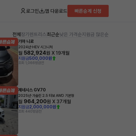
로그인
앱 다운로드
빠른승계 신청
전체
장기렌트
리스
최근순
낮은 가격순
지원금 많은순
기아 니로
·
2024년
HEV 시그니처
582,924
월
원 X
19
개월
지원금
500,000원
조회 1,066
방금전
제네시스 GV70
·
2025년
가솔린 2.5 터보 AWD 기본형
964,200
월
원 X
37
개월
지원금
2,000,000원
조회 440
방금전