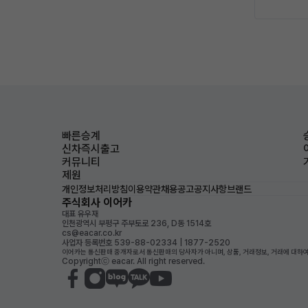
빠른승계
신차즉시출고
커뮤니티
제원
개인정보처리방침
이용약관
채용공고
공지사항
브랜드
주식회사 이어카
대표 유우재
인천광역시 부평구 주부토로 236, D동 1514호
cs@eacar.co.kr
사업자 등록번호 539-88-02334 | 1877-2520
이어카는 통신판매 중개자로서 통신판매의 당사자가 아니며, 상품, 거래정보, 거래에 대하여
Copyrightⓒ eacar. All right reserved.