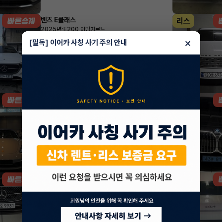
벤츠 E클래스
리스
·
2025년
E200 아방가르드
974,780
월
원 X
49
개월
×
[필독] 이어카 사칭 사기 주의 안내
지원금
7,000,000원
조회 699
방금전
포르쉐 박스터
리스
·
2023년
4.0 Boxster GTS
1,826,100
월
원 X
25
개월
지원금
20,000,000원
조회 1,409
1시간 전
벤츠 E클래스
렌트
·
2025년
E200 아방가르드
924,770
월
원 X
49
개월
지원금
2,253,000원
조회 2,881
1시간 전