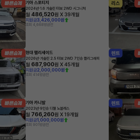
기아 스포티지
리스
·
2024년
1.6 가솔린 터보 2WD 시그니처
486,520
월
원 X
39
개월
지원금
3,426,000원
조회 4,668
방금전
현대 팰리세이드
렌트
·
2026년
가솔린 2.5 터보 2WD 7인승 캘리그래피
687,900
월
원 X
45
개월
지원금
2,000,000원
조회 414
방금전
기아 카니발
렌트
·
2023년
9인승 디젤 노블레스
766,260
월
원 X
19
개월
지원금
1,000,000원
조회 901
방금전