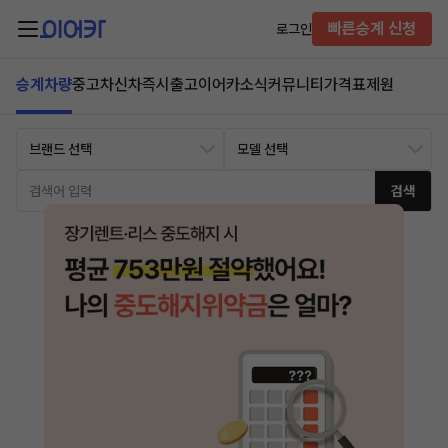
빠른승계 신청
로그인
승계차량
중고차
신차즉시출고
이어카소식
커뮤니티
가격표
제원
검색