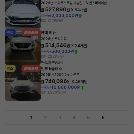
·
2026년
스마트스트림 가솔린 1.6 인스퍼레이션
527,890
월
원 X
54
개월
지원금
2,000,000원
조회 316
방금전
현대 베뉴
렌트
·
2026년
프리미엄
514,546
월
원 X
34
개월
지원금
500,000원
조회 223
방금전
#저신용
#무심사
벤츠 E클래스
리스
·
2025년
E200 아방가르드
740,096
월
원 X
46
개월
지원금
10,000,000원
조회 1,330
방금전
1
2
3
4
5