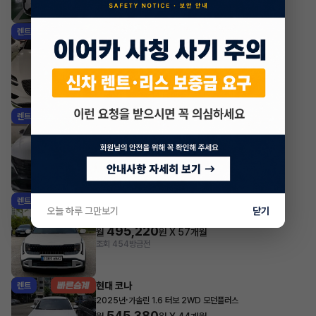
조회 697
방금전
제네시스 GV70
렌트
·
2026년
가솔린 2.5 터보 2WD 기본형
863,000
월
원 X
54
개월
조회 471
방금전
현대 투싼
렌트
·
2026년
가솔린 1.6 터보 2WD H-PICK
591,300
월
원 X
46
개월
지원금
2,000,000원
조회 231
방금전
기아 셀토스
렌트
오늘 하루 그만보기
닫기
·
2026년
1.6 HEV 2WD 트렌디
495,220
월
원 X
57
개월
조회 454
방금전
현대 코나
렌트
·
2025년
가솔린 1.6 터보 2WD 모던플러스
545,380