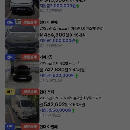
월
원 X
44
개월
지원금
2,000,000원
조회 227
방금전
현대 아반떼
렌트
·
2025년
스마트스트림 가솔린 1.6 인스퍼레이션
454,300
월
원 X
46
개월
지원금
1,000,000원
조회 788
방금전
기아 K5
렌트
·
2025년
2.0 가솔린 시그니처
742,830
월
원 X
43
개월
지원금
1,500,000원
조회 208
방금전
현대 포터
리스
·
2025년
LPG 2.5 터보 슈퍼캡 초장축 스마트
542,602
월
원 X
53
개월
지원금
550,000원
조회 174
방금전
현대 아반떼
렌트