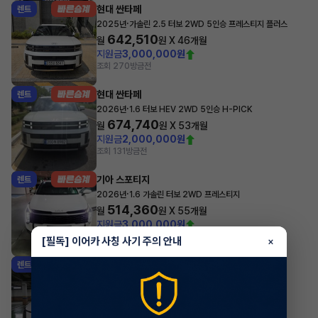
현대 싼타페
렌트
·
2025년
가솔린 2.5 터보 2WD 5인승 프레스티지 플러스
642,510
월
원 X
46
개월
지원금
3,000,000원
조회 270
방금전
현대 싼타페
렌트
·
2026년
1.6 터보 HEV 2WD 5인승 H-PICK
674,740
월
원 X
53
개월
지원금
2,000,000원
조회 131
방금전
기아 스포티지
렌트
·
2026년
1.6 가솔린 터보 2WD 프레스티지
514,360
월
원 X
55
개월
지원금
3,000,000원
조회 273
방금전
[필독] 이어카 사칭 사기 주의 안내
×
기아 K8
렌트
·
2026년
노블레스
758,760
월
원 X
57
개월
지원금
5,000,000원