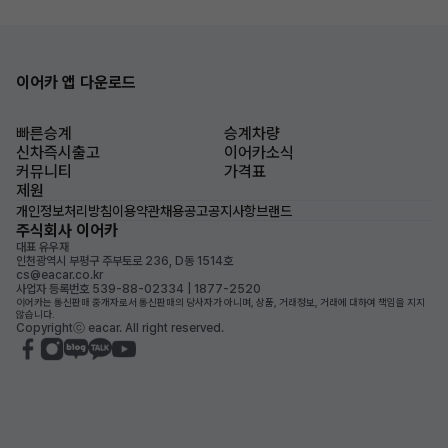
이어카 앱 다운로드
빠른승계
승계차량
신차즉시출고
이어카소식
커뮤니티
가격표
제원
개인정보처리방침
이용약관
채용공고
공지사항
브랜드
주식회사 이어카
대표 유우재
인천광역시 부평구 주부토로 236, D동 1514호
cs@eacar.co.kr
사업자 등록번호 539-88-02334 | 1877-2520
이어카는 통신판매 중개자로서 통신판매의 당사자가 아니며, 상품, 거래정보, 거래에 대하여 책임을 지지
않습니다.
Copyrightⓒ eacar. All right reserved.