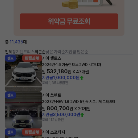
총
11,435
대
전체
장기렌트
리스
최근순
낮은 가격순
지원금 많은순
기아 셀토스
렌트
·
2026년
1.6 가솔린 터보 2WD 시그니처
532,180
월
원 X
47
개월
지원금
1,000,000원
조회 1,354
방금전
기아 쏘렌토
렌트
·
2023년
HEV 1.6 2WD 5인승 시그니처 그래비티
800,700
월
원 X
20
개월
지원금
3,500,000원
조회 112
방금전
기아 스포티지
렌트