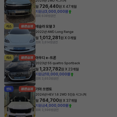
·
2025년
2WD 시그니처
726,440
월
원 X
47
개월
지원금
3,000,000원
조회 638
방금전
테슬라 모델 3
리스
·
2022년
AWD Long Range
1,012,281
월
원 X
0
개월
조회 3,614
방금전
아우디 e-트론
리스
·
2023년
55 quattro Sportback
1,237,782
월
원 X
23
개월
지원금
10,000,000원
조회 3,653
방금전
기아 쏘렌토
렌트
·
2024년
HEV 1.6 2WD 5인승 시그니처
764,700
월
원 X
37
개월
지원금
4,000,000원
조회 3,596
방금전