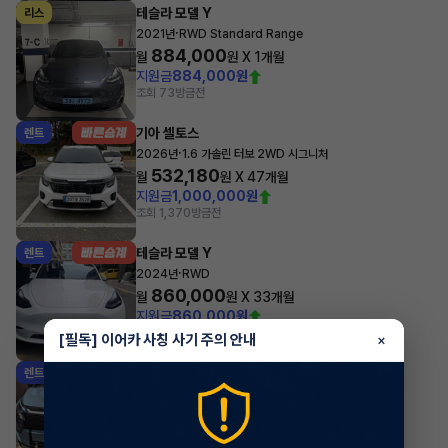
테슬라 모델 Y
리스
·
2021년
RWD Standard Range
884,000
월
원 X
1
개월
지원금
884,000원
조회 73
방금전
기아 셀토스
렌트
·
2026년
1.6 가솔린 터보 2WD 시그니처
532,180
월
원 X
47
개월
지원금
1,000,000원
조회 1,370
방금전
테슬라 모델 Y
렌트
·
2024년
RWD
860,000
월
원 X
33
개월
지원금
860,000원
조회 9
방금전
[필독] 이어카 사칭 사기 주의 안내
×
기아 스포티지
렌트
·
2025년
2WD 시그니처
726,440
월
원 X
47
개월
지원금
3,000,000원