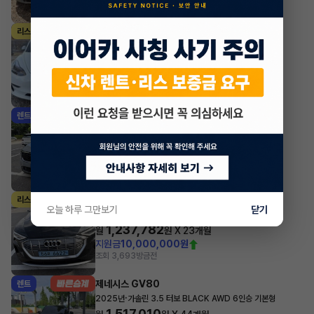
조회 668
방금전
테슬라 모델 3
리스
·
2022년
AWD Long Range
1,012,281
월
원 X
0
개월
조회 3,678
방금전
기아 카니발
렌트
·
2025년
1.6 HEV 9인승 시그니처 그래비티
869,660
월
원 X
25
개월
지원금
869,660원
조회 20
방금전
아우디 e-트론
리스
오늘 하루 그만보기
닫기
·
2023년
55 quattro Sportback
1,237,782
월
원 X
23
개월
지원금
10,000,000원
조회 3,693
방금전
제네시스 GV80
렌트
·
2025년
가솔린 3.5 터보 BLACK AWD 6인승 기본형
1,517,010