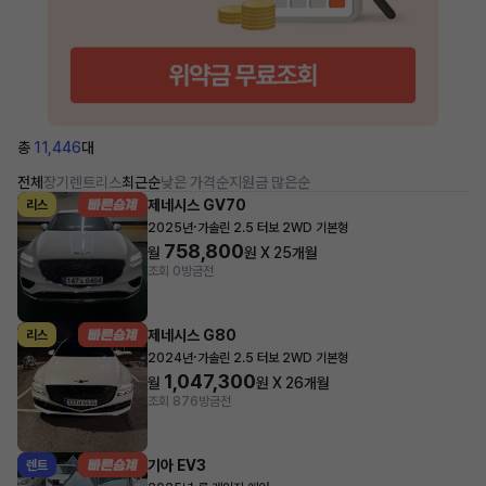
총
11,446
대
전체
장기렌트
리스
최근순
낮은 가격순
지원금 많은순
제네시스 GV70
리스
·
2025년
가솔린 2.5 터보 2WD 기본형
758,800
월
원 X
25
개월
조회 0
방금전
제네시스 G80
리스
·
2024년
가솔린 2.5 터보 2WD 기본형
1,047,300
월
원 X
26
개월
조회 876
방금전
기아 EV3
렌트