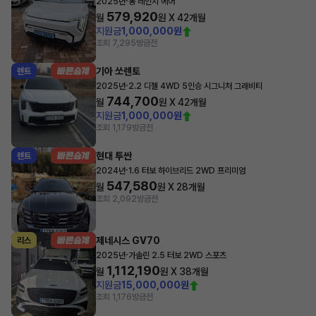
·
2025년
롱 레인지 에어
579,920
월
원 X
42
개월
지원금
1,000,000원
조회 7,295
방금전
기아 쏘렌토
렌트
·
2025년
2.2 디젤 4WD 5인승 시그니처 그래비티
744,700
월
원 X
42
개월
지원금
1,000,000원
조회 1,179
방금전
현대 투싼
렌트
·
2024년
1.6 터보 하이브리드 2WD 프리미엄
547,580
월
원 X
28
개월
조회 2,092
방금전
제네시스 GV70
리스
·
2025년
가솔린 2.5 터보 2WD 스포츠
1,112,190
월
원 X
38
개월
지원금
15,000,000원
조회 1,176
방금전