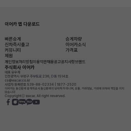
이어카 앱 다운로드
빠른승계
승계차량
신차즉시출고
이어카소식
커뮤니티
가격표
제원
개인정보처리방침
이용약관
채용공고
공지사항
브랜드
주식회사 이어카
대표 유우재
인천광역시 부평구 주부토로 236, D동 1514호
cs@eacar.co.kr
사업자 등록번호 539-88-02334 | 1877-2520
이어카는 통신판매 중개자로서 통신판매의 당사자가 아니며, 상품, 거래정보, 거래에 대하여 책임을 지지
않습니다.
Copyrightⓒ eacar. All right reserved.