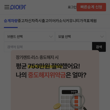
빠른승계 신청
로그인
승계차량
중고차
신차즉시출고
이어카소식
커뮤니티
가격표
제원
검색