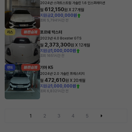
·
2024년
스마트스트림 가솔린 1.6 인스퍼레이션
612,150
월
원 X
27
개월
지원금
2,000,000원
조회 5,794
1시간 전
포르쉐 박스터
리스
·
2023년
4.0 Boxster GTS
2,373,300
월
원 X
12
개월
지원금
1,000,000원
조회 165
1시간 전
기아 K5
렌트
·
2024년
2.0 가솔린 프레스티지
472,610
월
원 X
20
개월
지원금
1,000,000원
조회 6,832
1시간 전
1
2
3
4
5