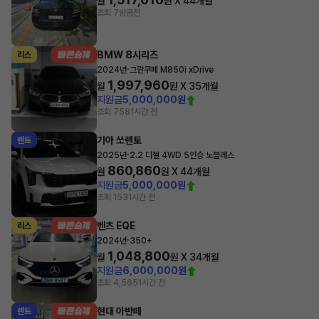
월
원 X
44
개월
조회 7
방금전
BMW 8시리즈
리스
·
2024년
그란쿠페 M850i xDrive
1,997,960
월
원 X
35
개월
지원금
5,000,000원
조회 758
1시간 전
기아 쏘렌토
렌트
·
2025년
2.2 디젤 4WD 5인승 노블레스
860,860
월
원 X
44
개월
지원금
5,000,000원
조회 153
1시간 전
벤츠 EQE
리스
·
2024년
350+
1,048,800
월
원 X
34
개월
지원금
6,000,000원
조회 4,565
1시간 전
현대 아반떼
렌트