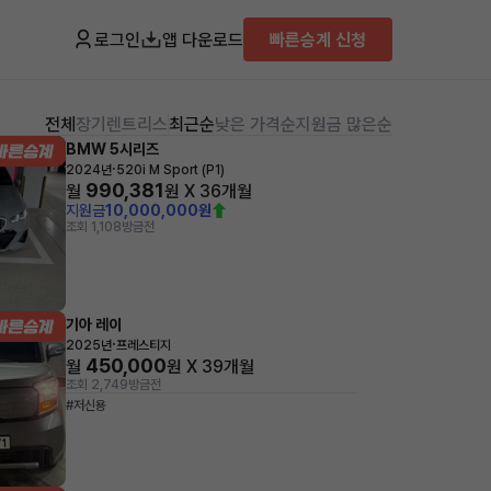
로그인
앱 다운로드
빠른승계 신청
전체
장기렌트
리스
최근순
낮은 가격순
지원금 많은순
BMW 5시리즈
·
2024년
520i M Sport (P1)
990,381
월
원 X
36
개월
지원금
10,000,000원
조회 1,108
방금전
기아 레이
·
2025년
프레스티지
450,000
월
원 X
39
개월
조회 2,749
방금전
#저신용