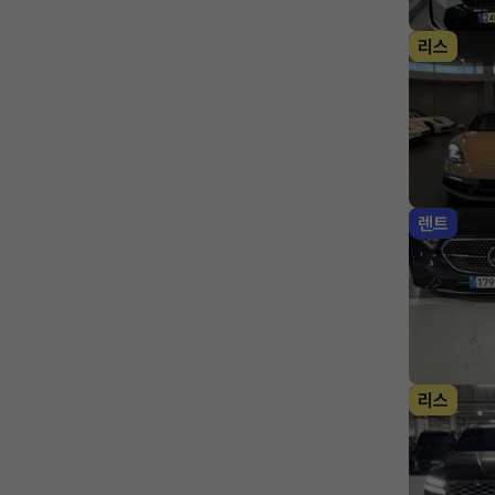
리스
렌트
리스