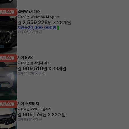
BMW i시리즈
·
2023년
xDrive60 M Sport
2,559,228
월
원 X
28
개월
지원금
20,000,000원
조회 660
1시간 전
기아 EV3
·
2025년
롱 레인지 어스
609,510
월
원 X
39
개월
조회 14,136
1시간 전
기아 스포티지
·
2024년
2WD 노블레스
605,176
월
원 X
32
개월
조회 983
1시간 전