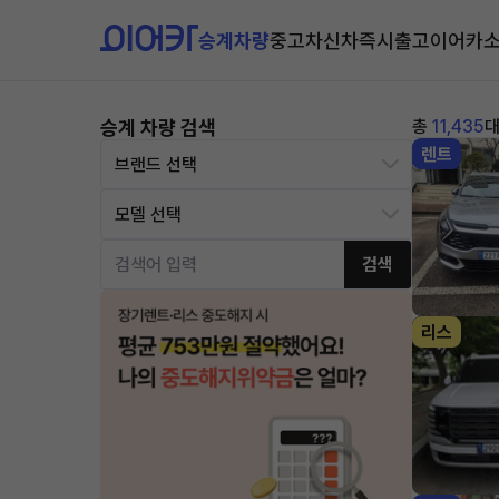
승계차량
중고차
신차즉시출고
이어카
승계 차량 검색
총
11,435
렌트
검색
리스