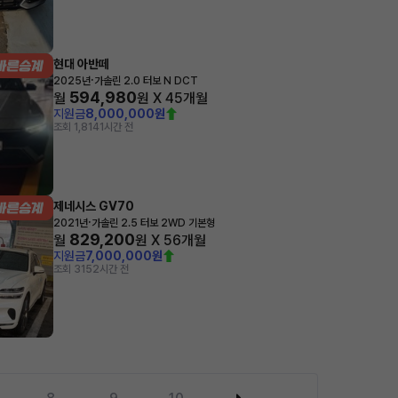
현대 아반떼
·
2025년
가솔린 2.0 터보 N DCT
594,980
월
원 X
45
개월
지원금
8,000,000원
조회 1,814
1시간 전
제네시스 GV70
·
2021년
가솔린 2.5 터보 2WD 기본형
829,200
월
원 X
56
개월
지원금
7,000,000원
조회 315
2시간 전