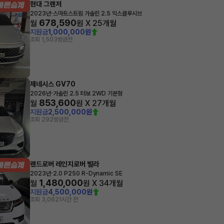
현대 그랜저
·
2023년
스마트스트림 가솔린 2.5 익스클루시브
678,590
월
원 X
25
개월
지원금
1,000,000원
조회 1,503
방금전
제네시스 GV70
·
2026년
가솔린 2.5 터보 2WD 기본형
853,600
월
원 X
27
개월
지원금
2,500,000원
조회 292
방금전
랜드로버 레인지로버 벨라
·
2023년
2.0 P250 R-Dynamic SE
1,480,000
월
원 X
34
개월
지원금
4,500,000원
조회 3,062
1시간 전