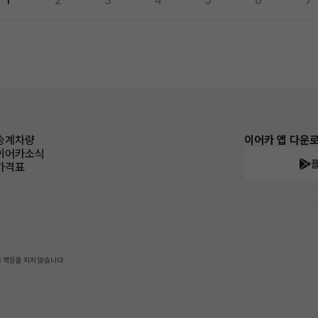
1
2
3
4
5
6
7
승계차량
이어카 앱 다운
이어카소식
가격표
 책임을 지지 않습니다.