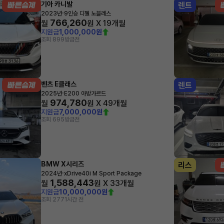
기아 카니발
렌트
·
2023년
9인승 디젤 노블레스
766,260
월
원 X
19
개월
지원금
1,000,000원
조회 899
방금전
벤츠 E클래스
렌트
·
2025년
E200 아방가르드
974,780
월
원 X
49
개월
지원금
7,000,000원
조회 695
방금전
BMW X시리즈
리스
·
2024년
xDrive40i M Sport Package
1,588,443
월
원 X
33
개월
지원금
10,000,000원
조회 277
1시간 전