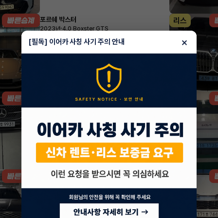
포르쉐 박스터
리스
·
2023년
4.0 Boxster GTS
1,826,100
월
원 X
25
개월
×
[필독] 이어카 사칭 사기 주의 안내
지원금
20,000,000원
조회 1,400
1시간 전
벤츠 E클래스
렌트
·
2025년
E200 아방가르드
924,770
월
원 X
49
개월
지원금
2,253,000원
조회 2,875
1시간 전
제네시스 GV80
렌트
·
2024년
가솔린 2.5 터보 AWD 5인승 기본형
1,048,500
월
원 X
30
개월
지원금
5,000,000원
조회 5,094
1시간 전