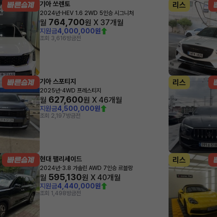
기아 쏘렌토
리스
·
2024년
HEV 1.6 2WD 5인승 시그니처
764,700
월
원 X
37
개월
지원금
4,000,000원
조회 3,616
방금전
기아 스포티지
리스
·
2025년
4WD 프레스티지
627,600
월
원 X
46
개월
지원금
4,500,000원
조회 2,197
방금전
현대 팰리세이드
리스
·
2024년
3.8 가솔린 AWD 7인승 르블랑
595,130
월
원 X
40
개월
지원금
4,440,000원
조회 1,498
방금전