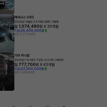
제네시스 G80
·
2025년
가솔린 2.5 터보 2WD 기본형
1,074,480
월
원 X
30
개월
지원금
5,000,000원
조회 2,272
방금전
기아 카니발
·
2025년
1.6 HEV 7인승 시그니처 그래비티
777,700
월
원 X
43
개월
지원금
3,000,000원
조회 1,485
방금전