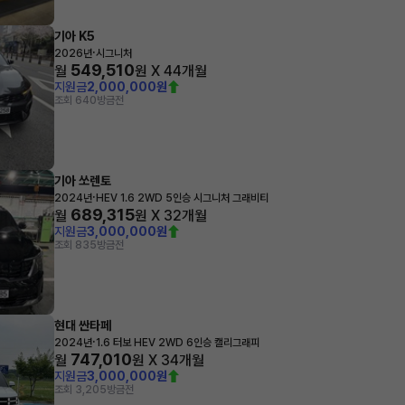
기아 K5
·
2026년
시그니처
549,510
월
원 X
44
개월
지원금
2,000,000원
조회 640
방금전
기아 쏘렌토
·
2024년
HEV 1.6 2WD 5인승 시그니처 그래비티
689,315
월
원 X
32
개월
지원금
3,000,000원
조회 835
방금전
현대 싼타페
·
2024년
1.6 터보 HEV 2WD 6인승 캘리그래피
747,010
월
원 X
34
개월
지원금
3,000,000원
조회 3,205
방금전