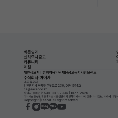
빠른승계
신차즉시출고
커뮤니티
제원
개인정보처리방침
이용약관
채용공고
공지사항
브랜드
주식회사 이어카
대표 유우재
인천광역시 부평구 주부토로 236, D동 1514호
cs@eacar.co.kr
사업자 등록번호 539-88-02334 | 1877-2520
이어카는 통신판매 중개자로서 통신판매의 당사자가 아니며, 상품, 거래정보, 거래에 대하여
Copyrightⓒ eacar. All right reserved.