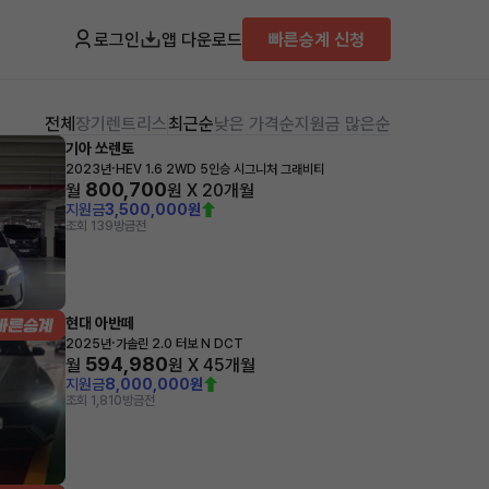
로그인
앱 다운로드
빠른승계 신청
전체
장기렌트
리스
최근순
낮은 가격순
지원금 많은순
기아 쏘렌토
·
2023년
HEV 1.6 2WD 5인승 시그니처 그래비티
800,700
월
원 X
20
개월
지원금
3,500,000원
조회 139
방금전
현대 아반떼
·
2025년
가솔린 2.0 터보 N DCT
594,980
월
원 X
45
개월
지원금
8,000,000원
조회 1,810
방금전