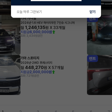
오늘 하루 그만보기
닫기
기아 카니발
렌트
·
2024년
1.6 HEV 하이리무진 7인승 시그니처
1,246,135
월
원 X
33
개월
지원금
6,000,000원
조회 3,434
방금전
기아 스포티지
렌트
·
2026년
2WD 프레스티지
448,270
월
원 X
57
개월
지원금
2,000,000원
조회 721
방금전