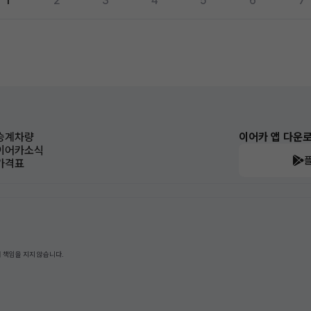
1
2
3
4
5
6
7
승계차량
이어카 앱 다운
이어카소식
가격표
 책임을 지지 않습니다.