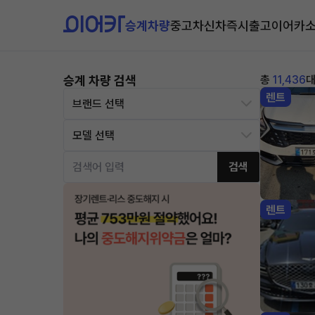
승계차량
중고차
신차즉시출고
이어카
승계 차량 검색
총
11,436
렌트
검색
렌트