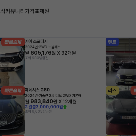
소식
커뮤니티
가격표
제원
대
기아 스포티지
렌트
·
2024년
2WD 노블레스
605,176
월
원 X
32
개월
조회 980
방금전
제네시스 G80
리스
·
2024년
가솔린 2.5 터보 2WD 기본형
983,840
월
원 X
12
개월
지원금
3,000,000원
조회 6,605
방금전