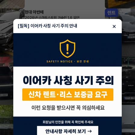
현대 아반떼
렌트
·
2026년
스마트스트림 가솔린 1.6 모던
401,160
월
원 X
44
개월
×
[필독] 이어카 사칭 사기 주의 안내
지원금
1,320,000원
조회 376
방금전
현대 싼타페
렌트
·
2025년
1.6 터보 HEV 2WD 5인승 캘리그래피
643,020
월
원 X
52
개월
지원금
3,000,000원
조회 644
방금전
기아 카니발
렌트
·
2024년
1.6 HEV 7인승 시그니처 그래비티
828,455
월
원 X
30
개월
지원금
3,000,000원
조회 3,367
방금전