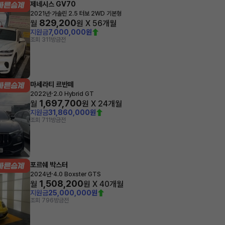
제네시스 GV70
·
2021년
가솔린 2.5 터보 2WD 기본형
829,200
월
원 X
56
개월
지원금
7,000,000원
조회 311
방금전
마세라티 르반떼
·
2022년
2.0 Hybrid GT
1,697,700
월
원 X
24
개월
지원금
31,860,000원
조회 711
방금전
포르쉐 박스터
·
2024년
4.0 Boxster GTS
1,508,200
월
원 X
40
개월
지원금
25,000,000원
조회 796
방금전