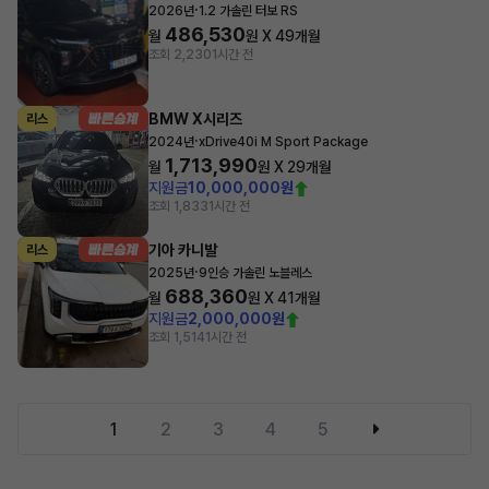
·
2026년
1.2 가솔린 터보 RS
486,530
월
원 X
49
개월
조회 2,230
1시간 전
BMW X시리즈
리스
·
2024년
xDrive40i M Sport Package
1,713,990
월
원 X
29
개월
지원금
10,000,000원
조회 1,833
1시간 전
기아 카니발
리스
·
2025년
9인승 가솔린 노블레스
688,360
월
원 X
41
개월
지원금
2,000,000원
조회 1,514
1시간 전
1
2
3
4
5