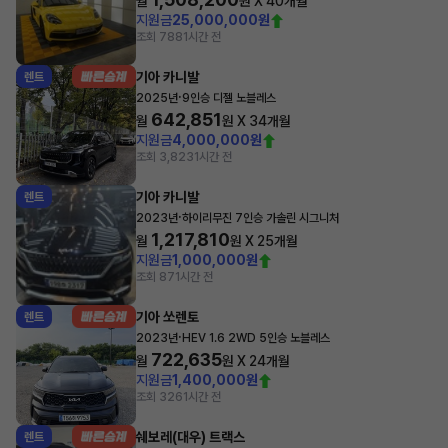
월
원 X
40
개월
지원금
25,000,000원
조회 788
1시간 전
기아 카니발
렌트
·
2025년
9인승 디젤 노블레스
642,851
월
원 X
34
개월
지원금
4,000,000원
조회 3,823
1시간 전
기아 카니발
렌트
·
2023년
하이리무진 7인승 가솔린 시그니처
1,217,810
월
원 X
25
개월
지원금
1,000,000원
조회 87
1시간 전
기아 쏘렌토
렌트
·
2023년
HEV 1.6 2WD 5인승 노블레스
722,635
월
원 X
24
개월
지원금
1,400,000원
조회 326
1시간 전
쉐보레(대우) 트랙스
렌트