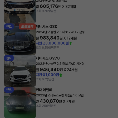
·
2024년
2WD 노블레스
605,176
월
원 X
32
개월
조회 976
방금전
제네시스 G80
렌트
·
2024년
가솔린 2.5 터보 2WD 기본형
983,840
월
원 X
12
개월
지원금
3,000,000원
조회 6,598
방금전
제네시스 GV70
렌트
·
2023년
가솔린 2.5 터보 AWD 기본형
946,440
월
원 X
24
개월
지원금
1,000원
조회 67
방금전
현대 아반떼
렌트
·
2022년
스마트스트림 가솔린 1.6 모던
430,870
월
원 X
7
개월
조회 258
방금전