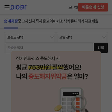
빠른승계 신청
로그인
승계차량
중고차
신차즉시출고
이어카소식
커뮤니티
가격표
제원
검색