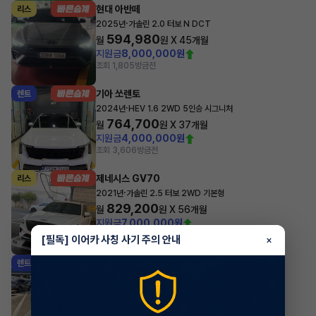
현대 아반떼
리스
·
2025년
가솔린 2.0 터보 N DCT
594,980
월
원 X
45
개월
지원금
8,000,000원
조회 1,805
방금전
기아 쏘렌토
렌트
·
2024년
HEV 1.6 2WD 5인승 시그니처
764,700
월
원 X
37
개월
지원금
4,000,000원
조회 3,606
방금전
제네시스 GV70
리스
·
2021년
가솔린 2.5 터보 2WD 기본형
829,200
월
원 X
56
개월
지원금
7,000,000원
조회 306
방금전
[필독] 이어카 사칭 사기 주의 안내
×
기아 스포티지
렌트
·
2025년
4WD 프레스티지
627,600
월
원 X
46
개월
지원금
4,500,000원