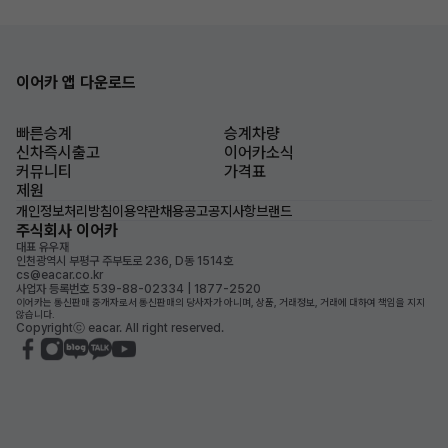
이어카 앱 다운로드
빠른승계
승계차량
신차즉시출고
이어카소식
커뮤니티
가격표
제원
개인정보처리방침
이용약관
채용공고
공지사항
브랜드
주식회사 이어카
대표 유우재
인천광역시 부평구 주부토로 236, D동 1514호
cs@eacar.co.kr
사업자 등록번호 539-88-02334 | 1877-2520
이어카는 통신판매 중개자로서 통신판매의 당사자가 아니며, 상품, 거래정보, 거래에 대하여 책임을 지지
않습니다.
Copyrightⓒ eacar. All right reserved.