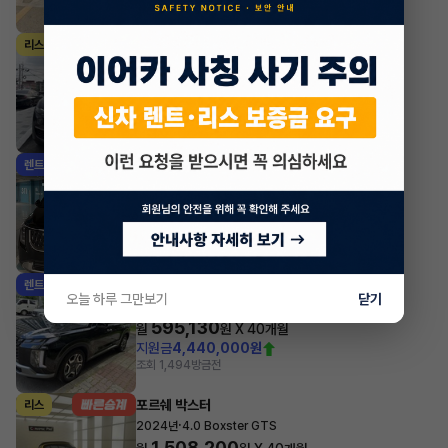
조회 2,193
방금전
마세라티 르반떼
리스
·
2022년
2.0 Hybrid GT
1,697,700
월
원 X
24
개월
지원금
31,860,000원
조회 694
방금전
기아 카니발
렌트
·
2025년
1.6 HEV 9인승 노블레스
681,890
월
원 X
35
개월
지원금
6,000,000원
조회 1,014
방금전
현대 팰리세이드
렌트
오늘 하루 그만보기
닫기
·
2024년
3.8 가솔린 AWD 7인승 르블랑
595,130
월
원 X
40
개월
지원금
4,440,000원
조회 1,494
방금전
포르쉐 박스터
리스
·
2024년
4.0 Boxster GTS
1,508,200