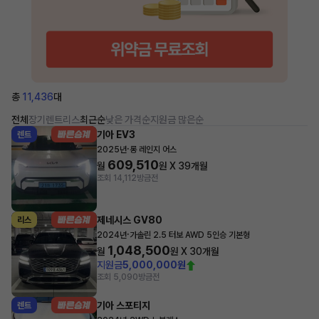
총
11,436
대
전체
장기렌트
리스
최근순
낮은 가격순
지원금 많은순
기아 EV3
렌트
·
2025년
롱 레인지 어스
609,510
월
원 X
39
개월
조회 14,112
방금전
제네시스 GV80
리스
·
2024년
가솔린 2.5 터보 AWD 5인승 기본형
1,048,500
월
원 X
30
개월
지원금
5,000,000원
조회 5,090
방금전
기아 스포티지
렌트