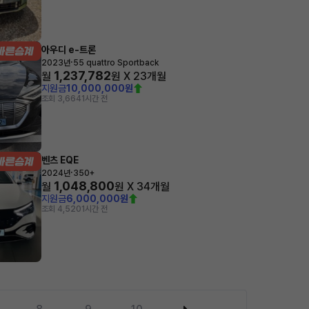
아우디 e-트론
·
2023년
55 quattro Sportback
1,237,782
월
원 X
23
개월
지원금
10,000,000원
조회 3,664
1시간 전
벤츠 EQE
·
2024년
350+
1,048,800
월
원 X
34
개월
지원금
6,000,000원
조회 4,520
1시간 전