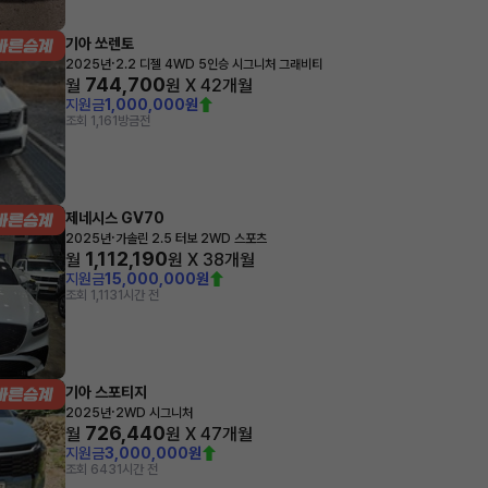
기아 쏘렌토
·
2025년
2.2 디젤 4WD 5인승 시그니처 그래비티
744,700
월
원 X
42
개월
지원금
1,000,000원
조회 1,161
방금전
제네시스 GV70
·
2025년
가솔린 2.5 터보 2WD 스포츠
1,112,190
월
원 X
38
개월
지원금
15,000,000원
조회 1,113
1시간 전
기아 스포티지
·
2025년
2WD 시그니처
726,440
월
원 X
47
개월
지원금
3,000,000원
조회 643
1시간 전