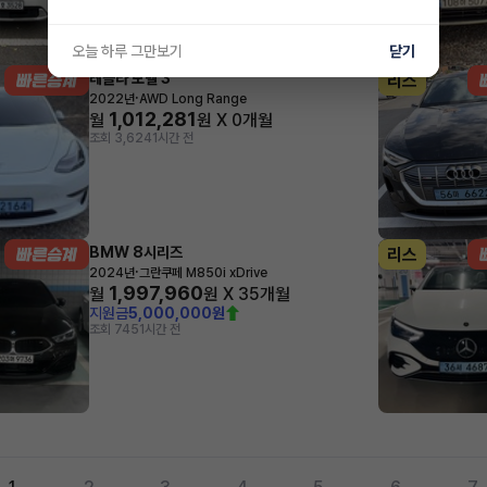
오늘 하루 그만보기
닫기
테슬라 모델 3
리스
·
2022년
AWD Long Range
1,012,281
월
원 X
0
개월
조회 3,624
1시간 전
BMW 8시리즈
리스
·
2024년
그란쿠페 M850i xDrive
1,997,960
월
원 X
35
개월
지원금
5,000,000원
조회 745
1시간 전