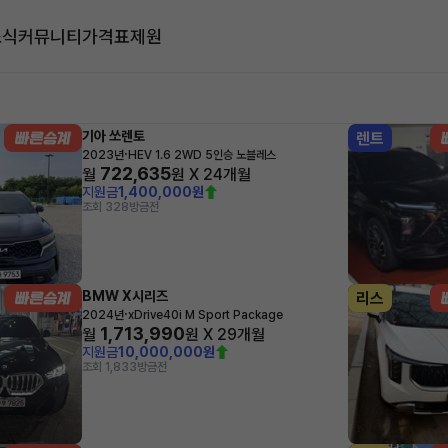
소식
커뮤니티
가격표
제원
대
기아 쏘렌토
렌트
·
2023년
HEV 1.6 2WD 5인승 노블레스
722,635
월
원 X
24
개월
지원금
1,400,000원
조회 328
방금전
BMW X시리즈
리스
·
2024년
xDrive40i M Sport Package
1,713,990
월
원 X
29
개월
지원금
10,000,000원
조회 1,833
방금전