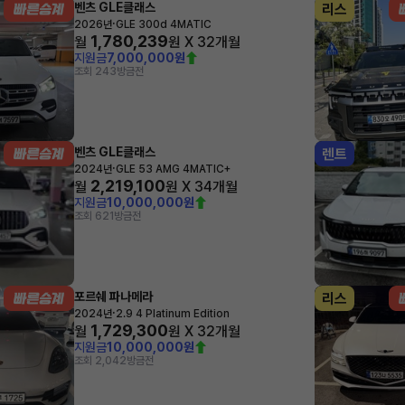
벤츠 GLE클래스
리스
·
2026년
GLE 300d 4MATIC
1,780,239
월
원 X
32
개월
지원금
7,000,000원
조회 243
방금전
벤츠 GLE클래스
렌트
·
2024년
GLE 53 AMG 4MATIC+
2,219,100
월
원 X
34
개월
지원금
10,000,000원
조회 621
방금전
포르쉐 파나메라
리스
·
2024년
2.9 4 Platinum Edition
1,729,300
월
원 X
32
개월
지원금
10,000,000원
조회 2,042
방금전