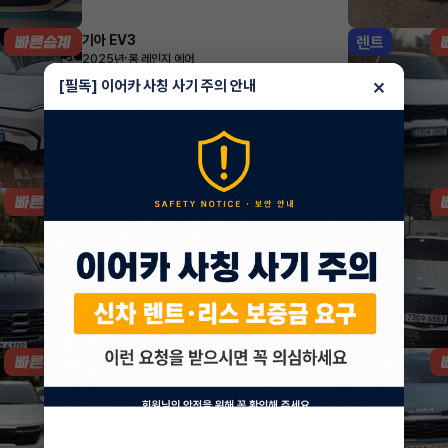
기아 EV3
렌트
·
2025년
롱 레인지 에어
579,920
월
원 X
42
개월
×
[필독] 이어카 사칭 사기 주의 안내
지원금
1,000,000원
조회 7,223
방금전
현대 투싼
리스
·
2024년
1.6 터보 하이브리드 2WD 프리미엄
547,580
월
원 X
28
개월
조회 2,072
방금전
기아 셀토스
렌트
·
2026년
1.6 가솔린 터보 2WD 시그니처
532,180
월
원 X
47
개월
지원금
1,000,000원
조회 1,355
1시간 전