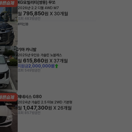
KG모빌리티(쌍용) 무쏘
·
2026년
2.2 디젤 4WD M7
795,850
월
원 X
30
개월
조회 483
방금전
#저신용
기아 카니발
·
2025년
9인승 가솔린 노블레스
615,860
월
원 X
37
개월
지원금
2,000,000원
조회 549
방금전
제네시스 G80
·
2024년
가솔린 2.5 터보 2WD 기본형
1,047,300
월
원 X
26
개월
조회 857
방금전