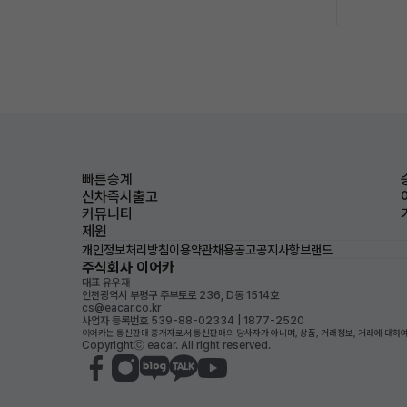
빠른승계
신차즉시출고
커뮤니티
제원
개인정보처리방침
이용약관
채용공고
공지사항
브랜드
주식회사 이어카
대표 유우재
인천광역시 부평구 주부토로 236, D동 1514호
cs@eacar.co.kr
사업자 등록번호 539-88-02334 | 1877-2520
이어카는 통신판매 중개자로서 통신판매의 당사자가 아니며, 상품, 거래정보, 거래에 대하여
Copyrightⓒ eacar. All right reserved.