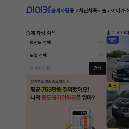
승계차량
중고차
신차즉시출고
이어카
승계 차량 검색
총
11,436
렌트
검색
리스