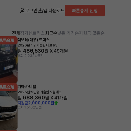
로그인
앱 다운로드
빠른승계 신청
전체
장기렌트
리스
최근순
낮은 가격순
지원금 많은순
쉐보레(대우) 트랙스
·
2026년
1.2 가솔린 터보 RS
486,530
월
원 X
49
개월
조회 2,232
방금전
기아 카니발
·
2025년
9인승 가솔린 노블레스
688,360
월
원 X
41
개월
지원금
2,000,000원
조회 1,516
방금전