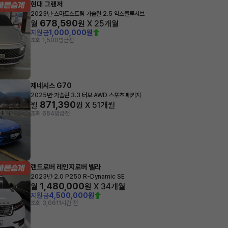
현대 그랜저
·
2023년
스마트스트림 가솔린 2.5 익스클루시브
678,590
월
원 X
25
개월
지원금
1,000,000원
조회 1,500
방금전
제네시스 G70
·
2025년
가솔린 3.3 터보 AWD 스포츠 패키지
871,390
월
원 X
51
개월
조회 654
방금전
랜드로버 레인지로버 벨라
·
2023년
2.0 P250 R-Dynamic SE
1,480,000
월
원 X
34
개월
지원금
4,500,000원
조회 3,061
1시간 전