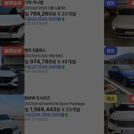
기아 카니발
렌트
·
2023년
9인승 디젤 노블레스
766,260
월
원 X
20
개월
지원금
1,000,000원
조회 897
방금전
벤츠 E클래스
렌트
·
2025년
E200 아방가르드
974,780
월
원 X
49
개월
지원금
7,000,000원
조회 690
방금전
BMW X시리즈
리스
·
2024년
xDrive40i M Sport Package
1,588,443
월
원 X
33
개월
지원금
10,000,000원
조회 270
방금전