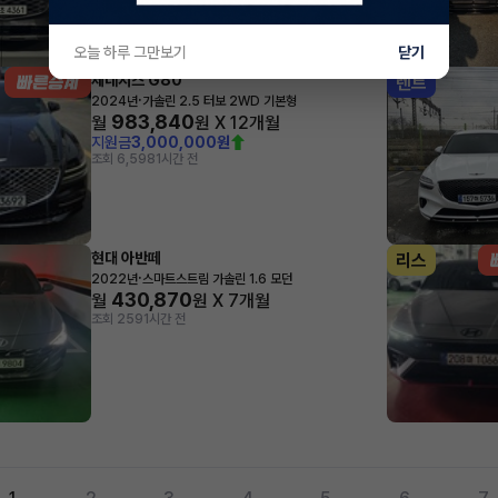
오늘 하루 그만보기
닫기
제네시스 G80
렌트
·
2024년
가솔린 2.5 터보 2WD 기본형
983,840
월
원 X
12
개월
지원금
3,000,000원
조회 6,598
1시간 전
현대 아반떼
리스
·
2022년
스마트스트림 가솔린 1.6 모던
430,870
월
원 X
7
개월
조회 259
1시간 전