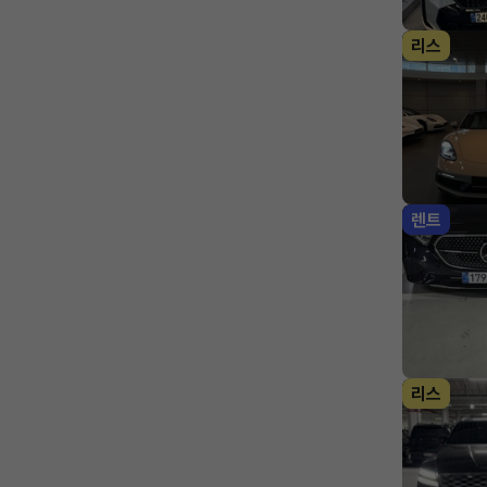
리스
렌트
리스