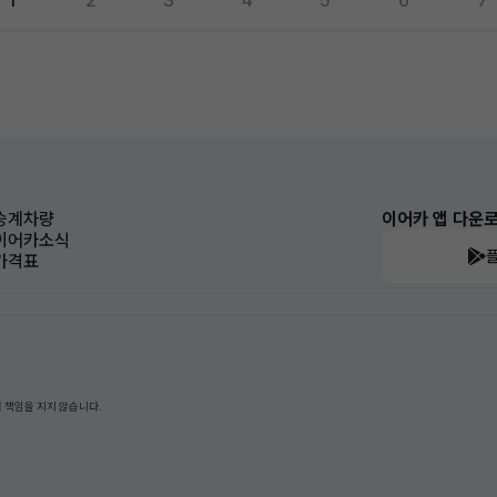
1
2
3
4
5
6
7
승계차량
이어카 앱 다운
이어카소식
가격표
 책임을 지지 않습니다.