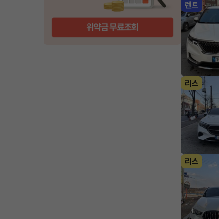
렌트
리스
리스