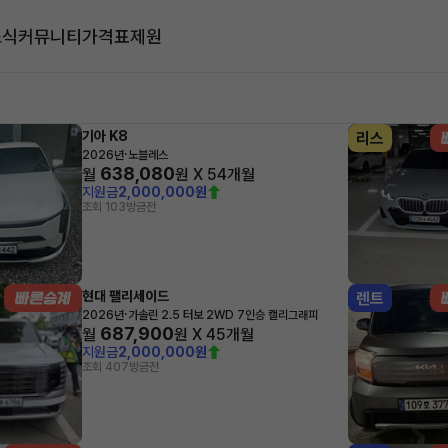
소식
커뮤니티
가격표
제원
대
기아 K8
리스
·
2026년
노블레스
638,080
월
원 X
54
개월
지원금
2,000,000원
조회 103
방금전
현대 팰리세이드
렌트
·
2026년
가솔린 2.5 터보 2WD 7인승 캘리그래피
687,900
월
원 X
45
개월
지원금
2,000,000원
조회 407
방금전