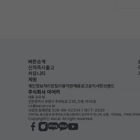
빠른승계
신차즉시출고
커뮤니티
제원
개인정보처리방침
이용약관
채용공고
공지사항
브랜드
주식회사 이어카
대표 유우재
인천광역시 부평구 주부토로 236, D동 1514호
cs@eacar.co.kr
사업자 등록번호 539-88-02334 | 1877-2520
이어카는 통신판매 중개자로서 통신판매의 당사자가 아니며, 상품, 거래정보, 거래에 대하여
Copyrightⓒ eacar. All right reserved.