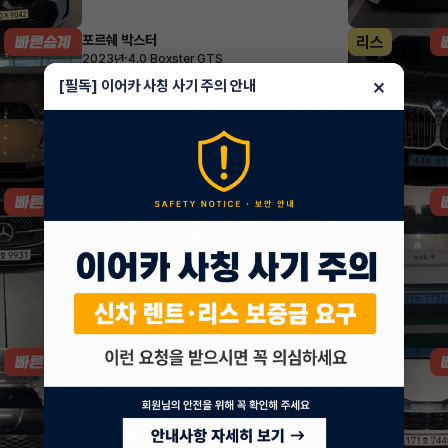
포르쉐 박스터
리스
·
2023년
4.0 Boxster GTS
1,826,100
월
원 X
25
개월
×
[필독] 이어카 사칭 사기 주의 안내
지원금
20,000,000원
조회 1,386
1시간 전
벤츠 E클래스
렌트
·
2025년
E200 아방가르드
924,770
월
원 X
49
개월
지원금
2,253,000원
조회 2,871
1시간 전
제네시스 GV80
렌트
·
2024년
가솔린 2.5 터보 AWD 5인승 기본형
1,048,500
월
원 X
30
개월
지원금
5,000,000원
조회 5,091
1시간 전