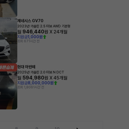
제네시스 GV70
·
2023년
가솔린 2.5 터보 AWD 기본형
946,440
월
원 X
24
개월
지원금
1,000원
조회 67
1시간 전
현대 아반떼
·
2025년
가솔린 2.0 터보 N DCT
594,980
월
원 X
45
개월
지원금
8,000,000원
조회 1,806
1시간 전