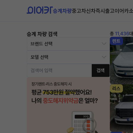
승계차량
중고차
신차즉시출고
이어카
승계 차량 검색
총
11,436
렌트
검색
리스