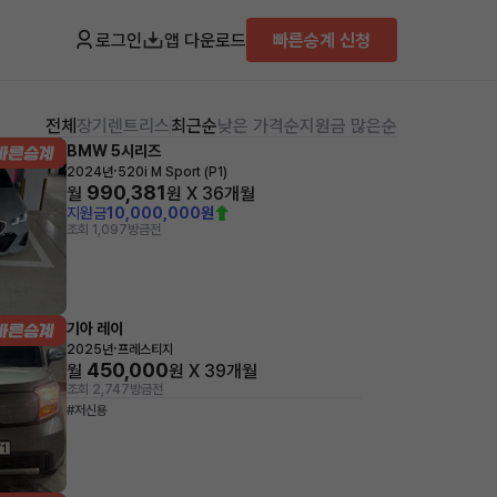
로그인
앱 다운로드
빠른승계 신청
전체
장기렌트
리스
최근순
낮은 가격순
지원금 많은순
BMW 5시리즈
·
2024년
520i M Sport (P1)
990,381
월
원 X
36
개월
지원금
10,000,000원
조회 1,097
방금전
기아 레이
·
2025년
프레스티지
450,000
월
원 X
39
개월
조회 2,747
방금전
#저신용