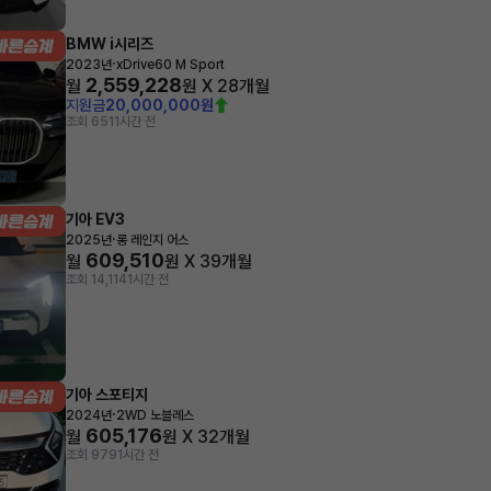
BMW i시리즈
·
2023년
xDrive60 M Sport
2,559,228
월
원 X
28
개월
지원금
20,000,000원
조회 651
1시간 전
기아 EV3
·
2025년
롱 레인지 어스
609,510
월
원 X
39
개월
조회 14,114
1시간 전
기아 스포티지
·
2024년
2WD 노블레스
605,176
월
원 X
32
개월
조회 979
1시간 전