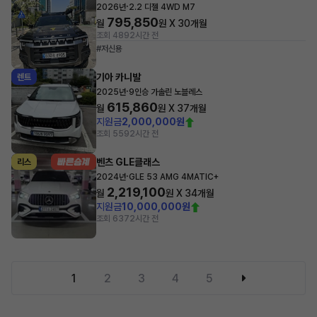
·
2026년
2.2 디젤 4WD M7
795,850
월
원 X
30
개월
조회 489
2시간 전
#저신용
기아 카니발
렌트
·
2025년
9인승 가솔린 노블레스
615,860
월
원 X
37
개월
지원금
2,000,000원
조회 559
2시간 전
벤츠 GLE클래스
리스
·
2024년
GLE 53 AMG 4MATIC+
2,219,100
월
원 X
34
개월
지원금
10,000,000원
조회 637
2시간 전
1
2
3
4
5