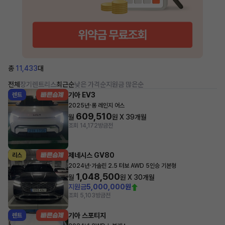
총
11,433
대
전체
장기렌트
리스
최근순
낮은 가격순
지원금 많은순
기아 EV3
렌트
·
2025년
롱 레인지 어스
609,510
월
원 X
39
개월
조회 14,172
방금전
제네시스 GV80
리스
·
2024년
가솔린 2.5 터보 AWD 5인승 기본형
1,048,500
월
원 X
30
개월
지원금
5,000,000원
조회 5,103
방금전
기아 스포티지
렌트