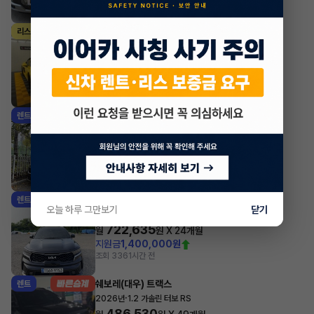
조회 1,528
방금전
포르쉐 박스터
리스
·
2024년
4.0 Boxster GTS
1,508,200
월
원 X
40
개월
지원금
25,000,000원
조회 811
1시간 전
기아 카니발
렌트
·
2025년
9인승 디젤 노블레스
642,851
월
원 X
34
개월
지원금
4,000,000원
조회 3,843
1시간 전
기아 쏘렌토
렌트
오늘 하루 그만보기
닫기
·
2023년
HEV 1.6 2WD 5인승 노블레스
722,635
월
원 X
24
개월
지원금
1,400,000원
조회 336
1시간 전
쉐보레(대우) 트랙스
렌트
·
2026년
1.2 가솔린 터보 RS
486,530