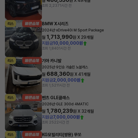
월
원 X
49
개월
조회 2,237
1시간 전
BMW X시리즈
리스
·
2024년
xDrive40i M Sport Package
1,713,990
월
원 X
29
개월
지원금
10,000,000원
조회 1,840
1시간 전
기아 카니발
리스
·
2025년
9인승 가솔린 노블레스
688,360
월
원 X
41
개월
지원금
2,000,000원
조회 1,521
1시간 전
벤츠 GLE클래스
리스
·
2026년
GLE 300d 4MATIC
1,780,239
월
원 X
32
개월
지원금
7,000,000원
조회 252
2시간 전
KG모빌리티(쌍용) 무쏘
리스