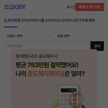
빠른승계 신청
로그인
승계차량
중고차
신차즉시출고
이어카소식
커뮤니티
가격표
제원
검색