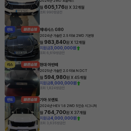
·
2024년
2WD 노블레스
605,176
월
원 X
32
개월
조회 990
방금전
제네시스 G80
렌트
·
2024년
가솔린 2.5 터보 2WD 기본형
983,840
월
원 X
12
개월
지원금
3,000,000원
조회 6,619
방금전
현대 아반떼
리스
·
2025년
가솔린 2.0 터보 N DCT
594,980
월
원 X
45
개월
지원금
8,000,000원
조회 1,824
방금전
기아 쏘렌토
렌트
·
2024년
HEV 1.6 2WD 5인승 시그니처
764,700
월
원 X
37
개월
지원금
4,000,000원
조회 3,635
방금전