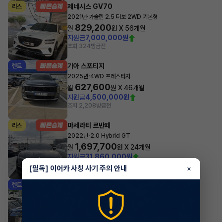
제네시스 GV70
리스
·
2021년
가솔린 2.5 터보 2WD 기본형
829,200
월
원 X
56
개월
지원금
7,000,000원
조회 324
방금전
기아 스포티지
렌트
·
2025년
4WD 프레스티지
627,600
월
원 X
46
개월
지원금
4,500,000원
조회 2,208
방금전
마세라티 르반떼
리스
·
2022년
2.0 Hybrid GT
1,697,700
월
원 X
24
개월
지원금
31,860,000원
조회 730
방금전
[필독] 이어카 사칭 사기 주의 안내
×
현대 팰리세이드
렌트
·
2024년
3.8 가솔린 AWD 7인승 르블랑
595,130
월
원 X
40
개월
지원금
4,440,000원