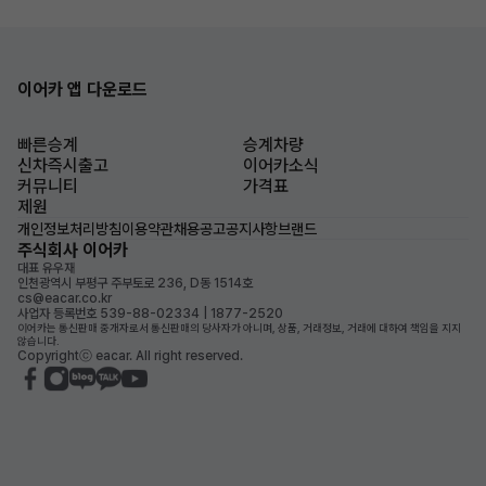
이어카 앱 다운로드
빠른승계
승계차량
신차즉시출고
이어카소식
커뮤니티
가격표
제원
개인정보처리방침
이용약관
채용공고
공지사항
브랜드
주식회사 이어카
대표 유우재
인천광역시 부평구 주부토로 236, D동 1514호
cs@eacar.co.kr
사업자 등록번호 539-88-02334 | 1877-2520
이어카는 통신판매 중개자로서 통신판매의 당사자가 아니며, 상품, 거래정보, 거래에 대하여 책임을 지지
않습니다.
Copyrightⓒ eacar. All right reserved.