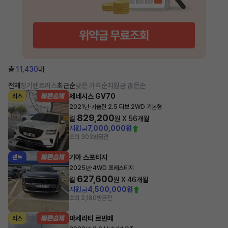
총
11,430
대
전체
장기렌트
리스
최근순
낮은 가격순
지원금 많은순
제네시스 GV70
리스
·
2021년
가솔린 2.5 터보 2WD 기본형
829,200
월
원 X
56
개월
지원금
7,000,000원
조회 303
방금전
기아 스포티지
렌트
·
2025년
4WD 프레스티지
627,600
월
원 X
46
개월
지원금
4,500,000원
조회 2,180
방금전
마세라티 르반떼
리스