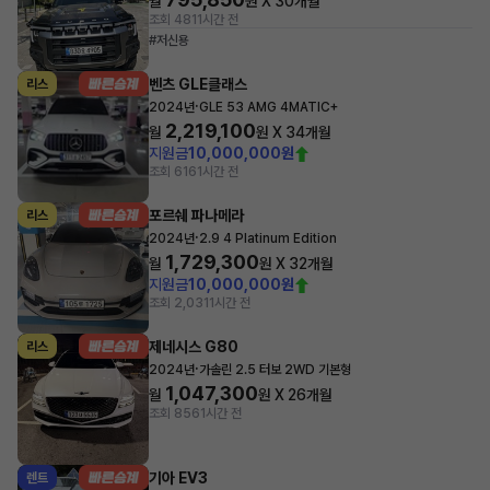
월
원 X
30
개월
조회 481
1시간 전
#저신용
벤츠 GLE클래스
리스
·
2024년
GLE 53 AMG 4MATIC+
2,219,100
월
원 X
34
개월
지원금
10,000,000원
조회 616
1시간 전
포르쉐 파나메라
리스
·
2024년
2.9 4 Platinum Edition
1,729,300
월
원 X
32
개월
지원금
10,000,000원
조회 2,031
1시간 전
제네시스 G80
리스
·
2024년
가솔린 2.5 터보 2WD 기본형
1,047,300
월
원 X
26
개월
조회 856
1시간 전
기아 EV3
렌트