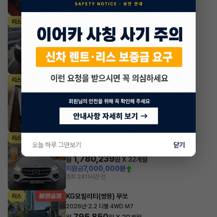
BMW X시리즈
리스
·
2024년
xDrive40i M Sport Package
1,713,990
월
원 X
29
개월
지원금
10,000,000원
조회 1,827
1시간 전
기아 카니발
리스
·
2025년
9인승 가솔린 노블레스
688,360
월
원 X
41
개월
지원금
2,000,000원
조회 1,507
1시간 전
벤츠 GLE클래스
리스
오늘 하루 그만보기
닫기
·
2026년
GLE 300d 4MATIC
1,780,239
월
원 X
32
개월
지원금
7,000,000원
조회 241
1시간 전
KG모빌리티(쌍용) 무쏘
리스
·
2026년
2.2 디젤 4WD M7
795,850