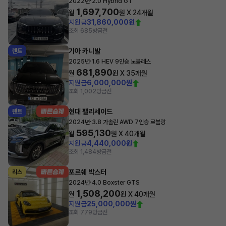
·
2022년
2.0 Hybrid GT
1,697,700
월
원 X
24
개월
지원금
31,860,000원
조회 685
방금전
기아 카니발
렌트
·
2025년
1.6 HEV 9인승 노블레스
681,890
월
원 X
35
개월
지원금
6,000,000원
조회 1,002
방금전
현대 팰리세이드
렌트
·
2024년
3.8 가솔린 AWD 7인승 르블랑
595,130
월
원 X
40
개월
지원금
4,440,000원
조회 1,484
방금전
포르쉐 박스터
리스
·
2024년
4.0 Boxster GTS
1,508,200
월
원 X
40
개월
지원금
25,000,000원
조회 779
방금전