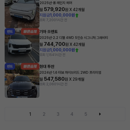
·
2025년
롱 레인지 에어
579,920
월
원 X
42
개월
지원금
1,000,000원
조회 7,200
1시간 전
기아 쏘렌토
렌트
·
2025년
2.2 디젤 4WD 5인승 시그니처 그래비티
744,700
월
원 X
42
개월
지원금
1,000,000원
조회 1,154
1시간 전
현대 투싼
렌트
·
2024년
1.6 터보 하이브리드 2WD 프리미엄
547,580
월
원 X
29
개월
조회 2,060
1시간 전
1
2
3
4
5