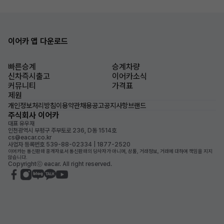
이어카 앱 다운로드
빠른승계
승계차량
신차즉시출고
이어카소식
커뮤니티
가격표
제원
개인정보처리방침
이용약관
채용공고
공지사항
브랜드
주식회사 이어카
대표 유우재
인천광역시 부평구 주부토로 236, D동 1514호
cs@eacar.co.kr
사업자 등록번호 539-88-02334 | 1877-2520
이어카는 통신판매 중개자로서 통신판매의 당사자가 아니며, 상품, 거래정보, 거래에 대하여 책임을 지지
않습니다.
Copyrightⓒ eacar. All right reserved.