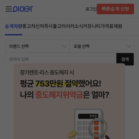
빠른승계 신청
로그인
승계차량
중고차
신차즉시출고
이어카소식
커뮤니티
가격표
제원
검색