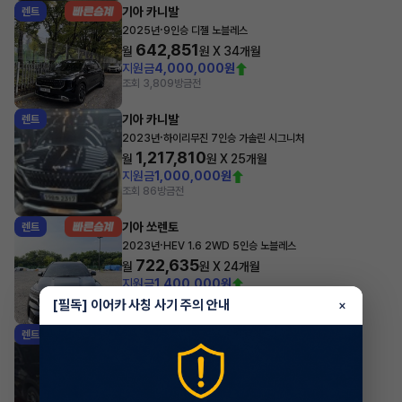
기아 카니발
렌트
·
2025년
9인승 디젤 노블레스
642,851
월
원 X
34
개월
지원금
4,000,000원
조회 3,809
방금전
기아 카니발
렌트
·
2023년
하이리무진 7인승 가솔린 시그니처
1,217,810
월
원 X
25
개월
지원금
1,000,000원
조회 86
방금전
기아 쏘렌토
렌트
·
2023년
HEV 1.6 2WD 5인승 노블레스
722,635
월
원 X
24
개월
지원금
1,400,000원
조회 318
방금전
[필독] 이어카 사칭 사기 주의 안내
×
쉐보레(대우) 트랙스
렌트
·
2026년
1.2 가솔린 터보 RS
486,530
월
원 X
49
개월
조회 2,228
1시간 전