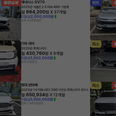
제네시스 GV70
렌트
·
2025년
가솔린 2.5 터보 AWD 기본형
964,200
월
원 X
37
개월
지원금
2,000,000원
조회 436
방금전
기아 레이
리스
·
2025년
프레스티지
430,760
월
원 X
6
개월
지원금
1,000,000원
조회 0
방금전
현대 싼타페
리스
·
2023년
1.6 터보 HEV 2WD 5인승 프레스티지 초이스
650,934
월
원 X
12
개월
지원금
1,000,000원
조회 1,465
방금전