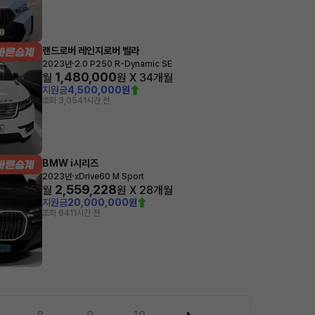
랜드로버 레인지로버 벨라
·
2023년
2.0 P250 R-Dynamic SE
1,480,000
월
원 X
34
개월
지원금
4,500,000원
조회 3,054
1시간 전
BMW i시리즈
·
2023년
xDrive60 M Sport
2,559,228
월
원 X
28
개월
지원금
20,000,000원
조회 641
1시간 전