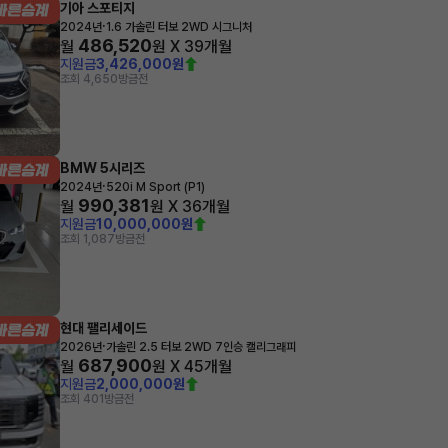
기아 스포티지
·
2024년
1.6 가솔린 터보 2WD 시그니처
486,520
월
원 X
39
개월
지원금
3,426,000원
조회 4,650
방금전
BMW 5시리즈
·
2024년
520i M Sport (P1)
990,381
월
원 X
36
개월
지원금
10,000,000원
조회 1,087
방금전
현대 팰리세이드
·
2026년
가솔린 2.5 터보 2WD 7인승 캘리그래피
687,900
월
원 X
45
개월
지원금
2,000,000원
조회 401
방금전