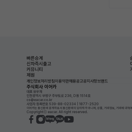
빠른승계
신차즉시출고
커뮤니티
제원
개인정보처리방침
이용약관
채용공고
공지사항
브랜드
주식회사 이어카
대표 유우재
인천광역시 부평구 주부토로 236, D동 1514호
cs@eacar.co.kr
사업자 등록번호 539-88-02334 | 1877-2520
이어카는 통신판매 중개자로서 통신판매의 당사자가 아니며, 상품, 거래정보, 거래에 대하여
Copyrightⓒ eacar. All right reserved.