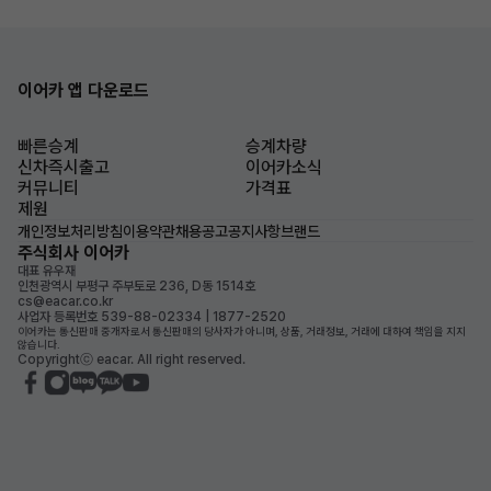
이어카 앱 다운로드
빠른승계
승계차량
신차즉시출고
이어카소식
커뮤니티
가격표
제원
개인정보처리방침
이용약관
채용공고
공지사항
브랜드
주식회사 이어카
대표 유우재
인천광역시 부평구 주부토로 236, D동 1514호
cs@eacar.co.kr
사업자 등록번호 539-88-02334 | 1877-2520
이어카는 통신판매 중개자로서 통신판매의 당사자가 아니며, 상품, 거래정보, 거래에 대하여 책임을 지지
않습니다.
Copyrightⓒ eacar. All right reserved.