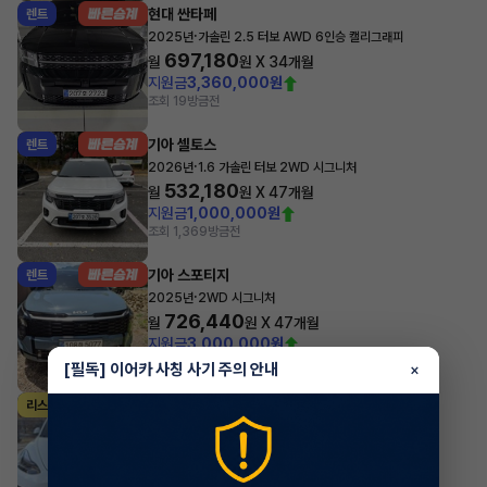
현대 싼타페
렌트
·
2025년
가솔린 2.5 터보 AWD 6인승 캘리그래피
697,180
월
원 X
34
개월
지원금
3,360,000원
조회 19
방금전
기아 셀토스
렌트
·
2026년
1.6 가솔린 터보 2WD 시그니처
532,180
월
원 X
47
개월
지원금
1,000,000원
조회 1,369
방금전
기아 스포티지
렌트
·
2025년
2WD 시그니처
726,440
월
원 X
47
개월
지원금
3,000,000원
조회 665
방금전
[필독] 이어카 사칭 사기 주의 안내
×
테슬라 모델 3
리스
·
2022년
AWD Long Range
1,012,281
월
원 X
0
개월
조회 3,674
방금전