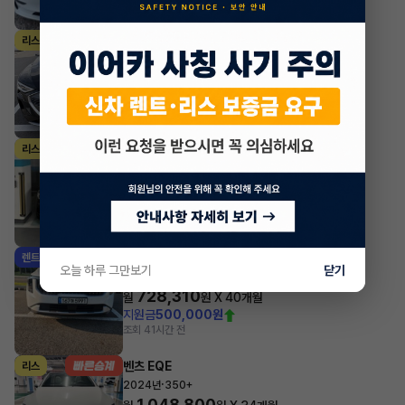
아우디 e-트론
리스
·
2023년
55 quattro Sportback
1,237,782
월
원 X
23
개월
지원금
10,000,000원
조회 3,688
방금전
BMW 8시리즈
리스
·
2024년
그란쿠페 M850i xDrive
1,997,960
월
원 X
35
개월
지원금
5,000,000원
조회 757
1시간 전
기아 카니발
렌트
오늘 하루 그만보기
닫기
·
2025년
9인승 디젤 프레스티지
728,310
월
원 X
40
개월
지원금
500,000원
조회 4
1시간 전
벤츠 EQE
리스
·
2024년
350+
1,048,800