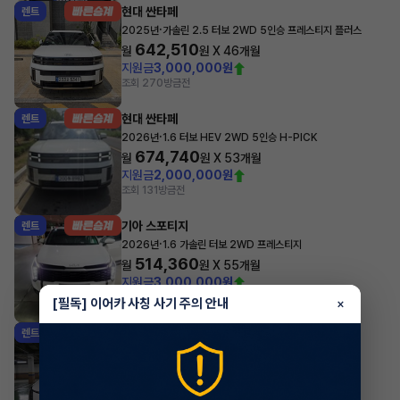
현대 싼타페
렌트
·
2025년
가솔린 2.5 터보 2WD 5인승 프레스티지 플러스
642,510
월
원 X
46
개월
지원금
3,000,000원
조회 270
방금전
현대 싼타페
렌트
·
2026년
1.6 터보 HEV 2WD 5인승 H-PICK
674,740
월
원 X
53
개월
지원금
2,000,000원
조회 131
방금전
기아 스포티지
렌트
·
2026년
1.6 가솔린 터보 2WD 프레스티지
514,360
월
원 X
55
개월
지원금
3,000,000원
조회 273
방금전
[필독] 이어카 사칭 사기 주의 안내
×
기아 K8
렌트
·
2026년
노블레스
758,760
월
원 X
57
개월
지원금
5,000,000원