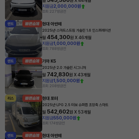
월
원 X
44
개월
지원금
2,000,000원
조회 227
방금전
현대 아반떼
렌트
·
2025년
스마트스트림 가솔린 1.6 인스퍼레이션
454,300
월
원 X
46
개월
지원금
1,000,000원
조회 788
방금전
기아 K5
렌트
·
2025년
2.0 가솔린 시그니처
742,830
월
원 X
43
개월
지원금
1,500,000원
조회 208
방금전
현대 포터
리스
·
2025년
LPG 2.5 터보 슈퍼캡 초장축 스마트
542,602
월
원 X
53
개월
지원금
550,000원
조회 174
방금전
현대 아반떼
렌트