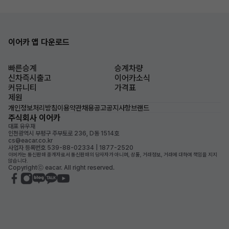
이어카 앱 다운로드
빠른승계
승계차량
신차즉시출고
이어카소식
커뮤니티
가격표
제원
개인정보처리방침
이용약관
채용공고
공지사항
브랜드
주식회사 이어카
대표 유우재
인천광역시 부평구 주부토로 236, D동 1514호
cs@eacar.co.kr
사업자 등록번호 539-88-02334 | 1877-2520
이어카는 통신판매 중개자로서 통신판매의 당사자가 아니며, 상품, 거래정보, 거래에 대하여 책임을 지지
않습니다.
Copyrightⓒ eacar. All right reserved.