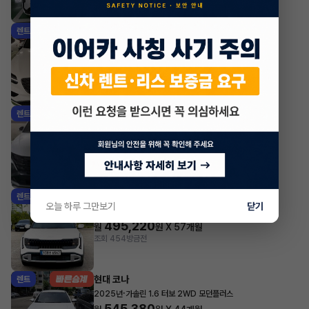
조회 697
방금전
제네시스 GV70
렌트
·
2026년
가솔린 2.5 터보 2WD 기본형
863,000
월
원 X
54
개월
조회 471
방금전
현대 투싼
렌트
·
2026년
가솔린 1.6 터보 2WD H-PICK
591,300
월
원 X
46
개월
지원금
2,000,000원
조회 231
방금전
기아 셀토스
렌트
오늘 하루 그만보기
닫기
·
2026년
1.6 HEV 2WD 트렌디
495,220
월
원 X
57
개월
조회 454
방금전
현대 코나
렌트
·
2025년
가솔린 1.6 터보 2WD 모던플러스
545,380