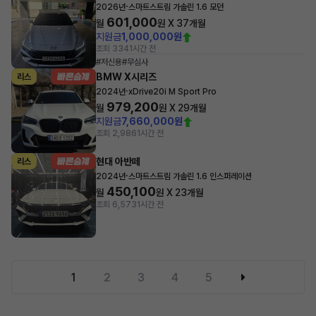
·
2026년
스마트스트림 가솔린 1.6 모던
601,000
월
원 X
37
개월
지원금
1,000,000원
조회 334
1시간 전
#저신용
#무심사
BMW X시리즈
리스
·
2024년
xDrive20i M Sport Pro
979,200
월
원 X
29
개월
지원금
7,660,000원
조회 2,986
1시간 전
현대 아반떼
리스
·
2024년
스마트스트림 가솔린 1.6 인스퍼레이션
450,100
월
원 X
23
개월
조회 6,573
1시간 전
1
2
3
4
5