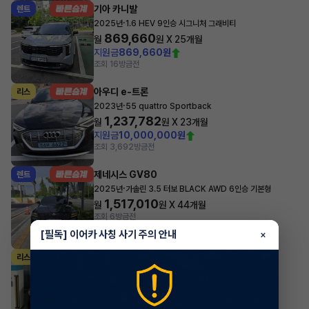
기아 카니발
렌트
·
2025년
1.6 HEV 9인승 시그니처 그래비티
869,660
월
원 X
25
개월
지원금
869,660원
조회 16
방금전
아우디 e-트론
리스
·
2023년
55 quattro Sportback
1,237,782
월
원 X
23
개월
지원금
10,000,000원
조회 3,692
방금전
제네시스 GV80
렌트
·
2025년
가솔린 3.5 터보 BLACK AWD 6인승 기본형
1,517,010
월
원 X
44
개월
조회 6
방금전
[필독] 이어카 사칭 사기 주의 안내
×
BMW 8시리즈
리스
·
2024년
그란쿠페 M850i xDrive
1,997,960
월
원 X
35
개월
지원금
5,000,000원