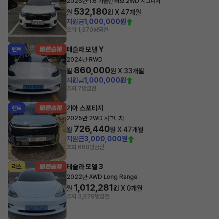
·
2026년
1.6 가솔린 터보 2WD 시그니처
532,180
월
원 X
47
개월
지원금
1,000,000원
조회 1,370
방금전
테슬라 모델 Y
렌트
·
2024년
RWD
860,000
월
원 X
33
개월
지원금
1,000,000원
조회 7
방금전
기아 스포티지
렌트
·
2025년
2WD 시그니처
726,440
월
원 X
47
개월
지원금
3,000,000원
조회 668
방금전
테슬라 모델 3
리스
·
2022년
AWD Long Range
1,012,281
월
원 X
0
개월
조회 3,678
방금전