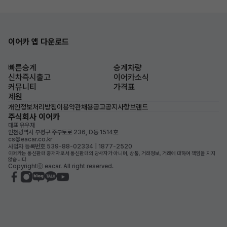
이어카 앱 다운로드
빠른승계
승계차량
신차즉시출고
이어카소식
커뮤니티
가격표
제원
개인정보처리방침
이용약관
채용공고
공지사항
브랜드
주식회사 이어카
대표 유우재
인천광역시 부평구 주부토로 236, D동 1514호
cs@eacar.co.kr
사업자 등록번호 539-88-02334 | 1877-2520
이어카는 통신판매 중개자로서 통신판매의 당사자가 아니며, 상품, 거래정보, 거래에 대하여 책임을 지지
않습니다.
Copyrightⓒ eacar. All right reserved.