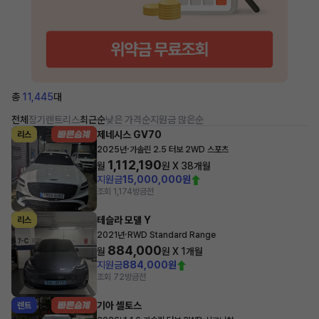
총
11,445
대
전체
장기렌트
리스
최근순
낮은 가격순
지원금 많은순
제네시스 GV70
리스
·
2025년
가솔린 2.5 터보 2WD 스포츠
1,112,190
월
원 X
38
개월
지원금
15,000,000원
조회 1,174
방금전
테슬라 모델 Y
리스
·
2021년
RWD Standard Range
884,000
월
원 X
1
개월
지원금
884,000원
조회 72
방금전
기아 셀토스
렌트