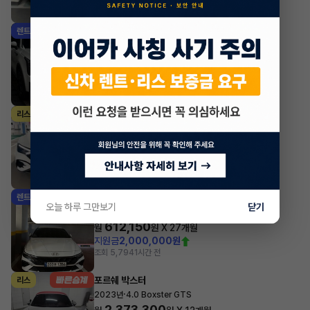
조회 758
방금전
기아 쏘렌토
렌트
·
2025년
2.2 디젤 4WD 5인승 노블레스
860,860
월
원 X
44
개월
지원금
5,000,000원
조회 153
방금전
벤츠 EQE
리스
·
2024년
350+
1,048,800
월
원 X
34
개월
지원금
6,000,000원
조회 4,565
1시간 전
현대 아반떼
렌트
오늘 하루 그만보기
닫기
·
2024년
스마트스트림 가솔린 1.6 인스퍼레이션
612,150
월
원 X
27
개월
지원금
2,000,000원
조회 5,794
1시간 전
포르쉐 박스터
리스
·
2023년
4.0 Boxster GTS
2,373,300