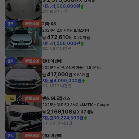
월
원 X
12
개월
지원금
1,000,000원
조회 165
1시간 전
기아 K5
렌트
·
2024년
2.0 가솔린 프레스티지
472,610
월
원 X
20
개월
지원금
1,000,000원
조회 6,831
1시간 전
현대 아반떼
렌트
·
2026년
스마트스트림 가솔린 1.6 스마트
417,000
월
원 X
51
개월
지원금
4,000,000원
조회 1,572
1시간 전
벤츠 GLE클래스
리스
·
2025년
GLE 53 AMG 4MATIC+ Coupe
2,169,108
월
원 X
47
개월
지원금
39,224,500원
조회 2,038
1시간 전
현대 아반떼
렌트