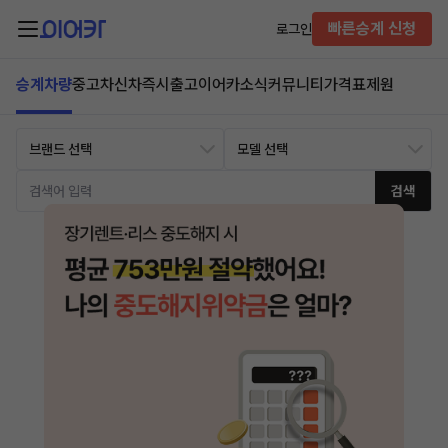
빠른승계 신청
로그인
승계차량
중고차
신차즉시출고
이어카소식
커뮤니티
가격표
제원
검색