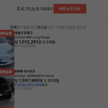
로그인
앱 다운로드
빠른승계 신청
전체
장기렌트
리스
최근순
낮은 가격순
지원금 많은순
테슬라 모델 3
·
2022년
AWD Long Range
1,012,281
월
원 X
0
개월
조회 3,622
방금전
BMW 8시리즈
·
2024년
그란쿠페 M850i xDrive
1,997,960
월
원 X
35
개월
지원금
5,000,000원
조회 745
방금전