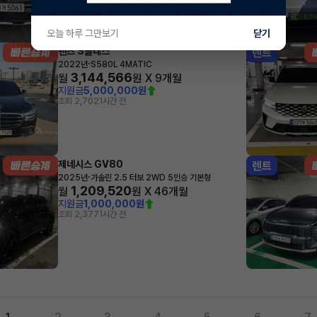
오늘 하루 그만보기
닫기
벤츠 S클래스
렌트
·
2022년
S580L 4MATIC
3,144,566
월
원 X
9
개월
지원금
5,000,000원
조회 2,702
1시간 전
제네시스 GV80
렌트
·
2025년
가솔린 2.5 터보 2WD 5인승 기본형
1,209,520
월
원 X
46
개월
지원금
1,000,000원
조회 2,377
1시간 전