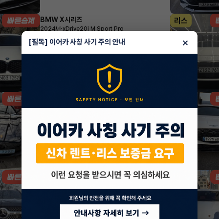
BMW X시리즈
리스
·
2024년
xDrive20i M Sport Pro
979,200
월
원 X
29
개월
×
[필독] 이어카 사칭 사기 주의 안내
지원금
7,660,000원
조회 2,960
1시간 전
포르쉐 타이칸
렌트
·
2023년
Taycan
1,933,380
월
원 X
24
개월
지원금
7,000,000원
조회 3,913
1시간 전
벤츠 GLB클래스
리스
·
2023년
GLB 250 4MATIC
873,480
월
원 X
27
개월
지원금
10,000,000원
조회 1,072
1시간 전