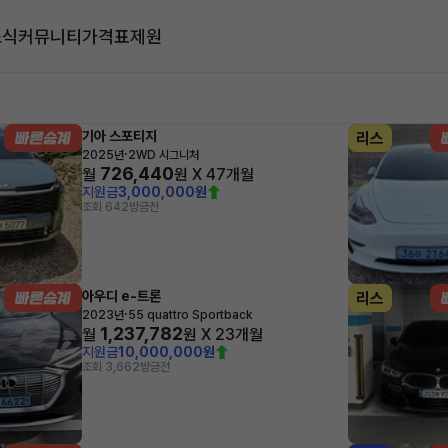
소식
커뮤니티
가격표
제원
대
기아 스포티지
리스
·
2025년
2WD 시그니처
726,440
월
원 X
47
개월
지원금
3,000,000원
조회 642
방금전
아우디 e-트론
리스
·
2023년
55 quattro Sportback
1,237,782
월
원 X
23
개월
지원금
10,000,000원
조회 3,662
방금전