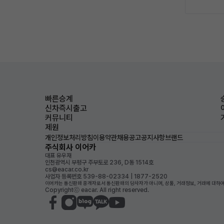
빠른승계
신차즉시출고
커뮤니티
제원
개인정보처리방침
이용약관
채용공고
공지사항
브랜드
주식회사 이어카
대표 유우재
인천광역시 부평구 주부토로 236, D동 1514호
cs@eacar.co.kr
사업자 등록번호 539-88-02334 | 1877-2520
이어카는 통신판매 중개자로서 통신판매의 당사자가 아니며, 상품, 거래정보, 거래에 대하여
Copyrightⓒ eacar. All right reserved.