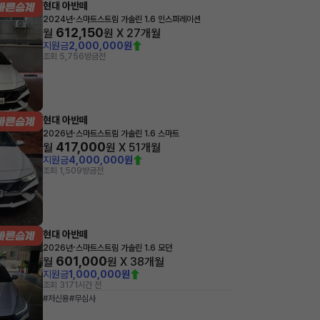
현대 아반떼
·
2024년
스마트스트림 가솔린 1.6 인스퍼레이션
612,150
월
원 X
27
개월
지원금
2,000,000원
조회 5,756
방금전
현대 아반떼
·
2026년
스마트스트림 가솔린 1.6 스마트
417,000
월
원 X
51
개월
지원금
4,000,000원
조회 1,509
방금전
현대 아반떼
·
2026년
스마트스트림 가솔린 1.6 모던
601,000
월
원 X
38
개월
지원금
1,000,000원
조회 317
1시간 전
#저신용
#무심사