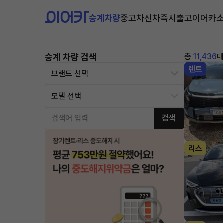
승계차량
중고차
신차즉시출고
이어카
승계 차량 검색
총
11,436
렌트
검색
리스