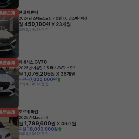
현대 아반떼
·
2024년
스마트스트림 가솔린 1.6 인스퍼레이션
450,100
월
원 X
23
개월
조회 6,545
1시간 전
제네시스 GV70
·
2025년
가솔린 2.5 터보 AWD 스포츠
1,076,205
월
원 X
36
개월
지원금
7,000,000원
조회 4,349
1시간 전
포르쉐 마칸
·
2025년
Macan 4
1,799,600
월
원 X
46
개월
지원금
8,000,000원
조회 3,506
1시간 전