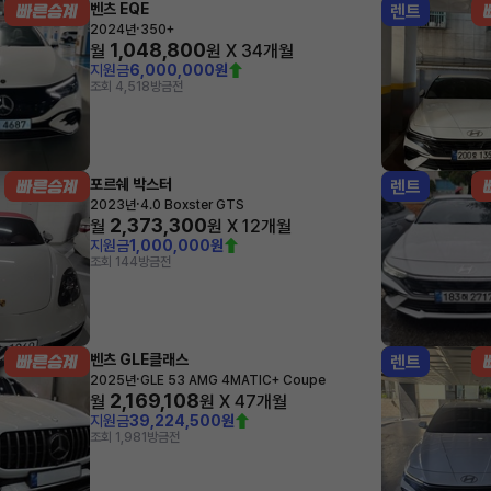
벤츠 EQE
렌트
·
2024년
350+
1,048,800
월
원 X
34
개월
지원금
6,000,000원
조회 4,518
방금전
포르쉐 박스터
렌트
·
2023년
4.0 Boxster GTS
2,373,300
월
원 X
12
개월
지원금
1,000,000원
조회 144
방금전
벤츠 GLE클래스
렌트
·
2025년
GLE 53 AMG 4MATIC+ Coupe
2,169,108
월
원 X
47
개월
지원금
39,224,500원
조회 1,981
방금전