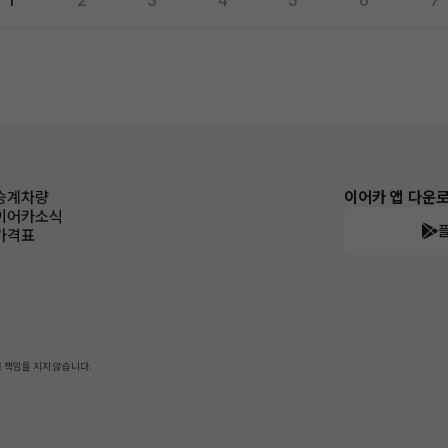
1
2
3
4
5
6
7
승계차량
이어카 앱 다운
이어카소식
가격표
 책임을 지지 않습니다.