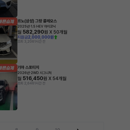
르노(삼성) 그랑 콜레오스
·
2025년
1.5 HEV 아이코닉
582,290
월
원 X
50
개월
지원금
2,000,000원
조회 3,206
1시간 전
기아 스포티지
·
2026년
2WD 시그니처
516,450
월
원 X
54
개월
조회 2,646
1시간 전