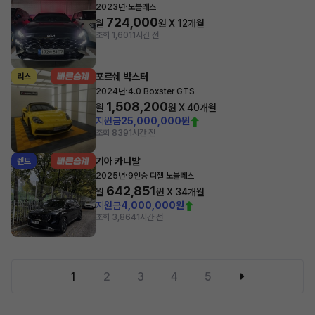
·
2023년
노블레스
724,000
월
원 X
12
개월
조회 1,601
1시간 전
포르쉐 박스터
리스
·
2024년
4.0 Boxster GTS
1,508,200
월
원 X
40
개월
지원금
25,000,000원
조회 839
1시간 전
기아 카니발
렌트
·
2025년
9인승 디젤 노블레스
642,851
월
원 X
34
개월
지원금
4,000,000원
조회 3,864
1시간 전
1
2
3
4
5