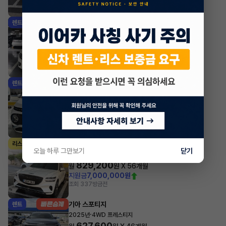
조회 173
방금전
기아 셀토스
렌트
·
2024년
1.6 가솔린 터보 2WD 시그니처
439,350
월
원 X
25
개월
지원금
780,000원
조회 10
방금전
현대 캐스퍼
렌트
·
2025년
인스퍼레이션
417,450
월
원 X
41
개월
조회 3
방금전
제네시스 GV70
리스
오늘 하루 그만보기
닫기
·
2021년
가솔린 2.5 터보 2WD 기본형
829,200
월
원 X
56
개월
지원금
7,000,000원
조회 337
방금전
기아 스포티지
렌트
·
2025년
4WD 프레스티지
627,600