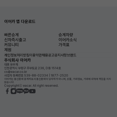
이어카 앱 다운로드
빠른승계
승계차량
신차즉시출고
이어카소식
커뮤니티
가격표
제원
개인정보처리방침
이용약관
채용공고
공지사항
브랜드
주식회사 이어카
대표 유우재
인천광역시 부평구 주부토로 236, D동 1514호
cs@eacar.co.kr
사업자 등록번호 539-88-02334 | 1877-2520
이어카는 통신판매 중개자로서 통신판매의 당사자가 아니며, 상품, 거래정보, 거래에 대하여 책임을 지지
않습니다.
Copyrightⓒ eacar. All right reserved.