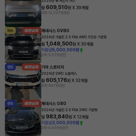
·
2025년
롱 레인지 어스
609,510
월
원 X
39
개월
조회 14,227
방금전
제네시스 GV80
리스
·
2024년
가솔린 2.5 터보 AWD 5인승 기본형
1,048,500
월
원 X
30
개월
지원금
5,000,000원
조회 5,117
방금전
기아 스포티지
렌트
·
2024년
2WD 노블레스
605,176
월
원 X
32
개월
조회 997
방금전
제네시스 G80
렌트
·
2024년
가솔린 2.5 터보 2WD 기본형
983,840
월
원 X
12
개월
지원금
3,000,000원
조회 6,649
방금전