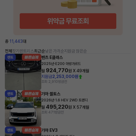
총
11,443
대
전체
장기렌트
리스
최근순
낮은 가격순
지원금 많은순
벤츠 E클래스
렌트
·
2025년
E200 아방가르드
924,770
월
원 X
49
개월
지원금
2,253,000원
조회 2,910
방금전
기아 셀토스
렌트
·
2026년
1.6 HEV 2WD 트렌디
495,220
월
원 X
57
개월
조회 471
방금전
기아 EV3
렌트