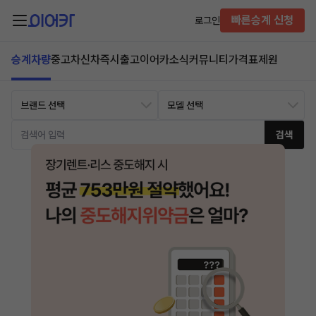
빠른승계 신청
로그인
승계차량
중고차
신차즉시출고
이어카소식
커뮤니티
가격표
제원
검색