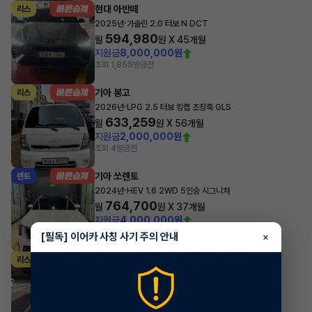
현대 아반떼
리스
·
2025년
가솔린 2.0 터보 N DCT
594,980
월
원 X
45
개월
지원금
8,000,000원
조회 1,855
방금전
기아 봉고
리스
·
2026년
LPG 2.5 터보 킹캡 초장축 GLS
633,259
월
원 X
56
개월
지원금
2,000,000원
조회 4
방금전
기아 쏘렌토
렌트
·
2024년
HEV 1.6 2WD 5인승 시그니처
764,700
월
원 X
37
개월
지원금
4,000,000원
조회 3,671
방금전
[필독] 이어카 사칭 사기 주의 안내
×
기아 카니발
리스
·
2023년
하이리무진 9인승 디젤 시그니처
1,181,110
월
원 X
17
개월
지원금
2,000,000원