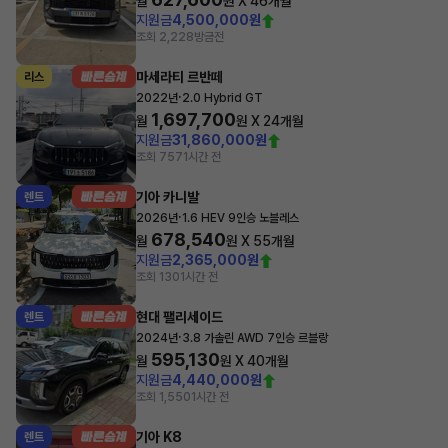
월
원 X
46
개월
지원금
4,500,000원
조회 2,228
방금전
마세라티 르반떼
리스
·
2022년
2.0 Hybrid GT
1,697,700
월
원 X
24
개월
지원금
31,860,000원
조회 757
1시간 전
기아 카니발
렌트
·
2026년
1.6 HEV 9인승 노블레스
678,540
월
원 X
55
개월
지원금
2,365,000원
조회 130
1시간 전
현대 팰리세이드
렌트
·
2024년
3.8 가솔린 AWD 7인승 르블랑
595,130
월
원 X
40
개월
지원금
4,440,000원
조회 1,550
1시간 전
기아 K8
렌트