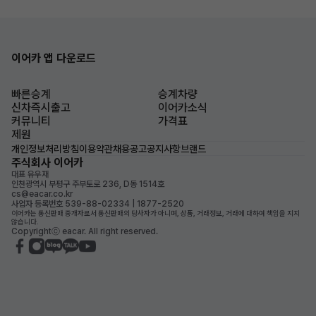
이어카 앱 다운로드
빠른승계
승계차량
신차즉시출고
이어카소식
커뮤니티
가격표
제원
개인정보처리방침
이용약관
채용공고
공지사항
브랜드
주식회사 이어카
대표 유우재
인천광역시 부평구 주부토로 236, D동 1514호
cs@eacar.co.kr
사업자 등록번호 539-88-02334 | 1877-2520
이어카는 통신판매 중개자로서 통신판매의 당사자가 아니며, 상품, 거래정보, 거래에 대하여 책임을 지지
않습니다.
Copyrightⓒ eacar. All right reserved.