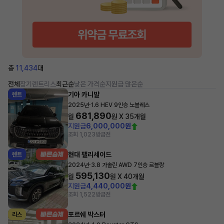
총
11,434
대
전체
장기렌트
리스
최근순
낮은 가격순
지원금 많은순
기아 카니발
렌트
·
2025년
1.6 HEV 9인승 노블레스
681,890
월
원 X
35
개월
지원금
6,000,000원
조회 1,023
방금전
현대 팰리세이드
렌트
·
2024년
3.8 가솔린 AWD 7인승 르블랑
595,130
월
원 X
40
개월
지원금
4,440,000원
조회 1,522
방금전
포르쉐 박스터
리스