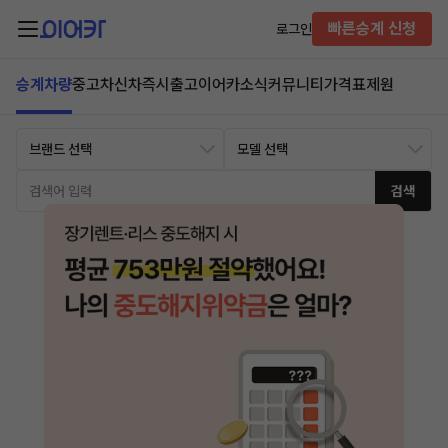
빠른승계 신청
로그인
승계차량
중고차
신차즉시출고
이어카소식
커뮤니티
가격표
제원
검색