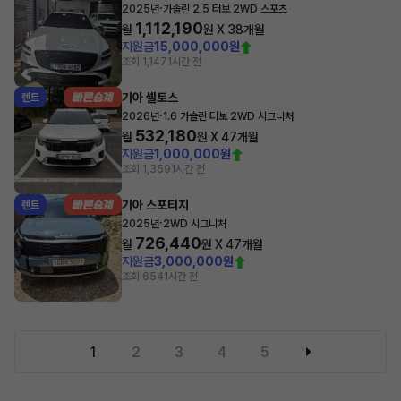
·
2025년
가솔린 2.5 터보 2WD 스포츠
1,112,190
월
원 X
38
개월
지원금
15,000,000원
조회 1,147
1시간 전
기아 셀토스
렌트
·
2026년
1.6 가솔린 터보 2WD 시그니처
532,180
월
원 X
47
개월
지원금
1,000,000원
조회 1,359
1시간 전
기아 스포티지
렌트
·
2025년
2WD 시그니처
726,440
월
원 X
47
개월
지원금
3,000,000원
조회 654
1시간 전
1
2
3
4
5