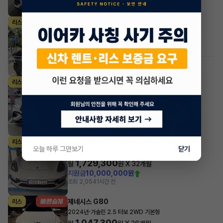
조회 250
1시간 전
KG모빌리티(쌍용) 무쏘
리스
·
2026년
2.2 디젤 4WD M7
795,850
월
원 X
30
개월
조회 487
1시간 전
#저신용
벤츠 GLE클래스
리스
·
2024년
GLE 53 AMG 4MATIC+
2,219,100
월
원 X
34
개월
지원금
10,000,000원
조회 634
1시간 전
포르쉐 파나메라
리스
오늘 하루 그만보기
닫기
·
2024년
2.9 4 Platinum Edition
1,729,300
월
원 X
32
개월
지원금
10,000,000원
조회 2,054
1시간 전
제네시스 G80
리스
·
2024년
가솔린 2.5 터보 2WD 기본형
1,047,300