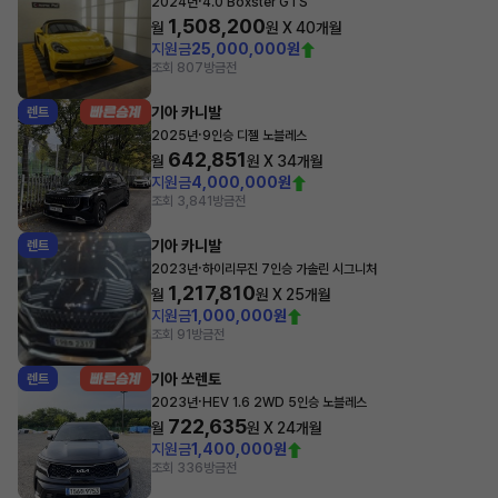
·
2024년
4.0 Boxster GTS
1,508,200
월
원 X
40
개월
지원금
25,000,000원
조회 807
방금전
기아 카니발
렌트
·
2025년
9인승 디젤 노블레스
642,851
월
원 X
34
개월
지원금
4,000,000원
조회 3,841
방금전
기아 카니발
렌트
·
2023년
하이리무진 7인승 가솔린 시그니처
1,217,810
월
원 X
25
개월
지원금
1,000,000원
조회 91
방금전
기아 쏘렌토
렌트
·
2023년
HEV 1.6 2WD 5인승 노블레스
722,635
월
원 X
24
개월
지원금
1,400,000원
조회 336
방금전