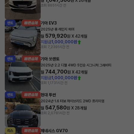
월
원 X
26
개월
조회 865
1시간 전
기아 EV3
렌트
·
2025년
롱 레인지 에어
579,920
월
원 X
42
개월
지원금
1,000,000원
조회 7,239
1시간 전
기아 쏘렌토
렌트
·
2025년
2.2 디젤 4WD 5인승 시그니처 그래비티
744,700
월
원 X
42
개월
지원금
1,000,000원
조회 1,173
1시간 전
현대 투싼
렌트
·
2024년
1.6 터보 하이브리드 2WD 프리미엄
547,580
월
원 X
28
개월
조회 2,078
1시간 전
제네시스 GV70
리스