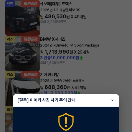
쉐보레(대우) 트랙스
렌트
·
2026년
1.2 가솔린 터보 RS
486,530
월
원 X
49
개월
조회 2,236
방금전
BMW X시리즈
리스
·
2024년
xDrive40i M Sport Package
1,713,990
월
원 X
29
개월
지원금
10,000,000원
조회 1,839
방금전
기아 카니발
리스
·
2025년
9인승 가솔린 노블레스
688,360
월
원 X
41
개월
지원금
2,000,000원
조회 1,521
방금전
[필독] 이어카 사칭 사기 주의 안내
×
벤츠 GLE클래스
리스
·
2026년
GLE 300d 4MATIC
1,780,239
월
원 X
32
개월
지원금
7,000,000원