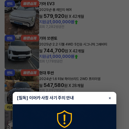
기아 EV3
렌트
·
2025년
롱 레인지 에어
579,920
월
원 X
42
개월
지원금
1,000,000원
조회 7,282
방금전
기아 쏘렌토
렌트
·
2025년
2.2 디젤 4WD 5인승 시그니처 그래비티
744,700
월
원 X
42
개월
지원금
1,000,000원
조회 1,178
방금전
현대 투싼
렌트
·
2024년
1.6 터보 하이브리드 2WD 프리미엄
547,580
월
원 X
28
개월
조회 2,092
방금전
[필독] 이어카 사칭 사기 주의 안내
×
제네시스 GV70
리스
·
2025년
가솔린 2.5 터보 2WD 스포츠
1,112,190
월
원 X
38
개월
지원금
15,000,000원