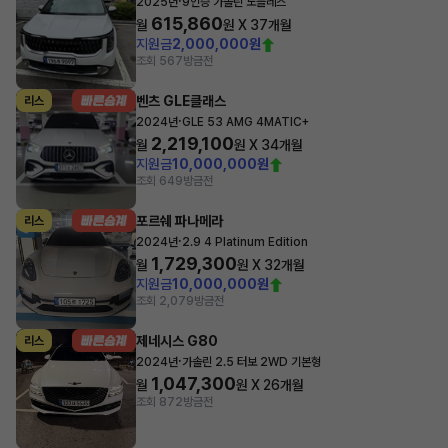
·
2025년
9인승 가솔린 노블레스
615,860
월
원 X
37
개월
지원금
2,000,000원
조회 567
방금전
벤츠 GLE클래스
리스
·
2024년
GLE 53 AMG 4MATIC+
2,219,100
월
원 X
34
개월
지원금
10,000,000원
조회 649
방금전
포르쉐 파나메라
리스
·
2024년
2.9 4 Platinum Edition
1,729,300
월
원 X
32
개월
지원금
10,000,000원
조회 2,079
방금전
제네시스 G80
리스
·
2024년
가솔린 2.5 터보 2WD 기본형
1,047,300
월
원 X
26
개월
조회 872
방금전