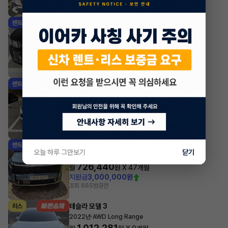
조회 1,170
방금전
현대 싼타페
렌트
·
2025년
가솔린 2.5 터보 AWD 6인승 캘리그래피
697,180
월
원 X
34
개월
지원금
3,360,000원
조회 19
방금전
기아 셀토스
렌트
·
2026년
1.6 가솔린 터보 2WD 시그니처
532,180
월
원 X
47
개월
지원금
1,000,000원
조회 1,369
방금전
기아 스포티지
렌트
오늘 하루 그만보기
닫기
·
2025년
2WD 시그니처
726,440
월
원 X
47
개월
지원금
3,000,000원
조회 665
방금전
테슬라 모델 3
리스
·
2022년
AWD Long Range
1,012,281