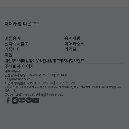
이어카 앱 다운로드
빠른승계
승계차량
신차즉시출고
이어카소식
커뮤니티
가격표
제원
개인정보처리방침
이용약관
채용공고
공지사항
브랜드
주식회사 이어카
대표 유우재
인천광역시 부평구 주부토로 236, D동 1514호
cs@eacar.co.kr
사업자 등록번호 539-88-02334 | 1877-2520
이어카는 통신판매 중개자로서 통신판매의 당사자가 아니며, 상품, 거래정보, 거래에 대하여 책임을 지지
않습니다.
Copyrightⓒ eacar. All right reserved.