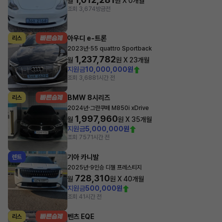
월
원 X
0
개월
조회 3,674
방금전
아우디 e-트론
리스
·
2023년
55 quattro Sportback
1,237,782
월
원 X
23
개월
지원금
10,000,000원
조회 3,688
1시간 전
BMW 8시리즈
리스
·
2024년
그란쿠페 M850i xDrive
1,997,960
월
원 X
35
개월
지원금
5,000,000원
조회 757
1시간 전
기아 카니발
렌트
·
2025년
9인승 디젤 프레스티지
728,310
월
원 X
40
개월
지원금
500,000원
조회 4
1시간 전
벤츠 EQE
리스