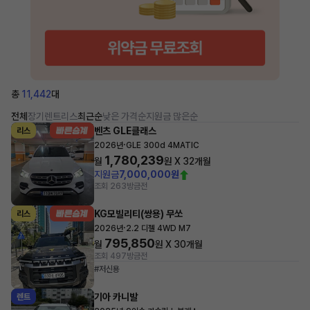
총
11,442
대
전체
장기렌트
리스
최근순
낮은 가격순
지원금 많은순
벤츠 GLE클래스
리스
·
2026년
GLE 300d 4MATIC
1,780,239
월
원 X
32
개월
지원금
7,000,000원
조회 263
방금전
KG모빌리티(쌍용) 무쏘
리스
·
2026년
2.2 디젤 4WD M7
795,850
월
원 X
30
개월
조회 497
방금전
#저신용
기아 카니발
렌트