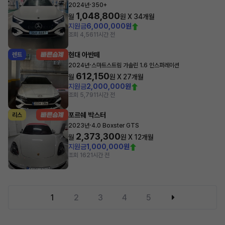
·
2024년
350+
1,048,800
월
원 X
34
개월
지원금
6,000,000원
조회 4,561
1시간 전
현대 아반떼
렌트
·
2024년
스마트스트림 가솔린 1.6 인스퍼레이션
612,150
월
원 X
27
개월
지원금
2,000,000원
조회 5,791
1시간 전
포르쉐 박스터
리스
·
2023년
4.0 Boxster GTS
2,373,300
월
원 X
12
개월
지원금
1,000,000원
조회 162
1시간 전
1
2
3
4
5