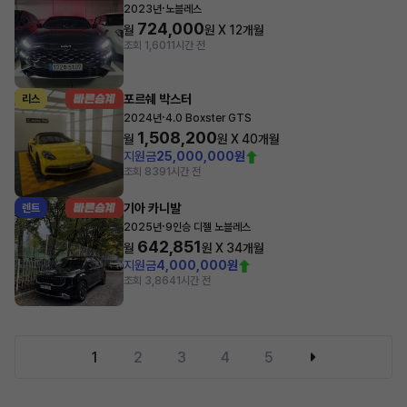
·
2023년
노블레스
724,000
월
원 X
12
개월
조회 1,601
1시간 전
포르쉐 박스터
리스
·
2024년
4.0 Boxster GTS
1,508,200
월
원 X
40
개월
지원금
25,000,000원
조회 839
1시간 전
기아 카니발
렌트
·
2025년
9인승 디젤 노블레스
642,851
월
원 X
34
개월
지원금
4,000,000원
조회 3,864
1시간 전
1
2
3
4
5