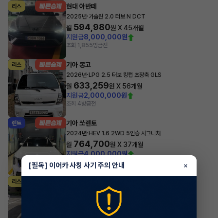
현대 아반떼
리스
·
2025년
가솔린 2.0 터보 N DCT
594,980
월
원 X
45
개월
지원금
8,000,000원
조회 1,855
방금전
기아 봉고
리스
·
2026년
LPG 2.5 터보 킹캡 초장축 GLS
633,259
월
원 X
56
개월
지원금
2,000,000원
조회 4
방금전
기아 쏘렌토
렌트
·
2024년
HEV 1.6 2WD 5인승 시그니처
764,700
월
원 X
37
개월
지원금
4,000,000원
조회 3,671
방금전
[필독] 이어카 사칭 사기 주의 안내
×
기아 카니발
리스
·
2023년
하이리무진 9인승 디젤 시그니처
1,181,110
월
원 X
17
개월
지원금
2,000,000원