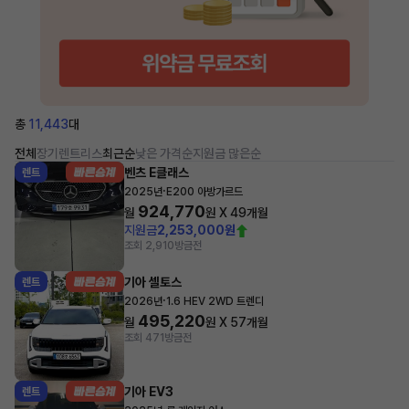
총
11,443
대
전체
장기렌트
리스
최근순
낮은 가격순
지원금 많은순
벤츠 E클래스
렌트
·
2025년
E200 아방가르드
924,770
월
원 X
49
개월
지원금
2,253,000원
조회 2,910
방금전
기아 셀토스
렌트
·
2026년
1.6 HEV 2WD 트렌디
495,220
월
원 X
57
개월
조회 471
방금전
기아 EV3
렌트