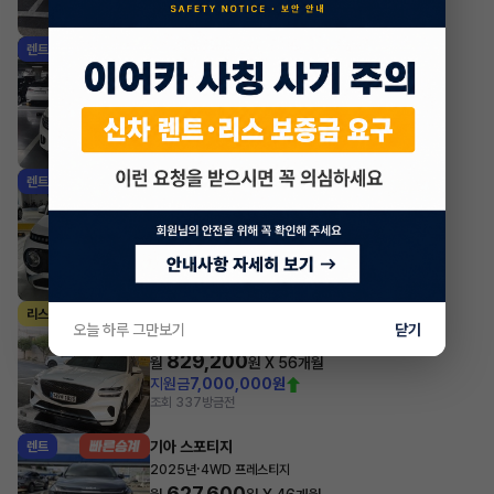
조회 173
방금전
기아 셀토스
렌트
·
2024년
1.6 가솔린 터보 2WD 시그니처
439,350
월
원 X
25
개월
지원금
780,000원
조회 10
방금전
현대 캐스퍼
렌트
·
2025년
인스퍼레이션
417,450
월
원 X
41
개월
조회 3
방금전
제네시스 GV70
리스
오늘 하루 그만보기
닫기
·
2021년
가솔린 2.5 터보 2WD 기본형
829,200
월
원 X
56
개월
지원금
7,000,000원
조회 337
방금전
기아 스포티지
렌트
·
2025년
4WD 프레스티지
627,600