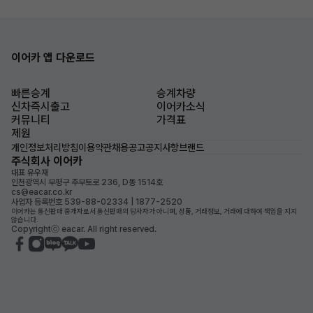
이어카 앱 다운로드
빠른승계
승계차량
신차즉시출고
이어카소식
커뮤니티
가격표
제원
개인정보처리방침
이용약관
채용공고
공지사항
브랜드
주식회사 이어카
대표 유우재
인천광역시 부평구 주부토로 236, D동 1514호
cs@eacar.co.kr
사업자 등록번호 539-88-02334 | 1877-2520
이어카는 통신판매 중개자로서 통신판매의 당사자가 아니며, 상품, 거래정보, 거래에 대하여 책임을 지지
않습니다.
Copyrightⓒ eacar. All right reserved.