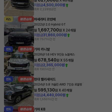
월
원 X
46
개월
지원금
4,500,000원
조회 2,228
방금전
마세라티 르반떼
리스
·
2022년
2.0 Hybrid GT
1,697,700
월
원 X
24
개월
지원금
31,860,000원
조회 757
1시간 전
기아 카니발
렌트
·
2026년
1.6 HEV 9인승 노블레스
678,540
월
원 X
55
개월
지원금
2,365,000원
조회 130
1시간 전
현대 팰리세이드
렌트
·
2024년
3.8 가솔린 AWD 7인승 르블랑
595,130
월
원 X
40
개월
지원금
4,440,000원
조회 1,550
1시간 전
기아 K8
렌트