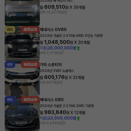
·
2025년
롱 레인지 어스
609,510
월
원 X
39
개월
조회 14,227
방금전
제네시스 GV80
리스
·
2024년
가솔린 2.5 터보 AWD 5인승 기본형
1,048,500
월
원 X
30
개월
지원금
5,000,000원
조회 5,117
방금전
기아 스포티지
렌트
·
2024년
2WD 노블레스
605,176
월
원 X
32
개월
조회 997
방금전
제네시스 G80
렌트
·
2024년
가솔린 2.5 터보 2WD 기본형
983,840
월
원 X
12
개월
지원금
3,000,000원
조회 6,649
방금전