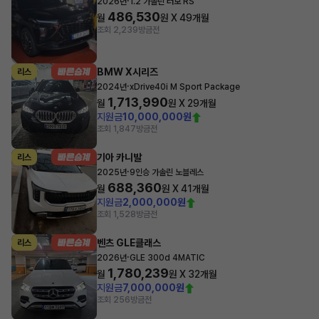
·
2026년
1.2 가솔린 터보 RS
486,530
월
원 X
49
개월
조회 2,239
방금전
BMW X시리즈
리스
·
2024년
xDrive40i M Sport Package
1,713,990
월
원 X
29
개월
지원금
10,000,000원
조회 1,847
방금전
기아 카니발
리스
·
2025년
9인승 가솔린 노블레스
688,360
월
원 X
41
개월
지원금
2,000,000원
조회 1,528
방금전
벤츠 GLE클래스
리스
·
2026년
GLE 300d 4MATIC
1,780,239
월
원 X
32
개월
지원금
7,000,000원
조회 256
방금전