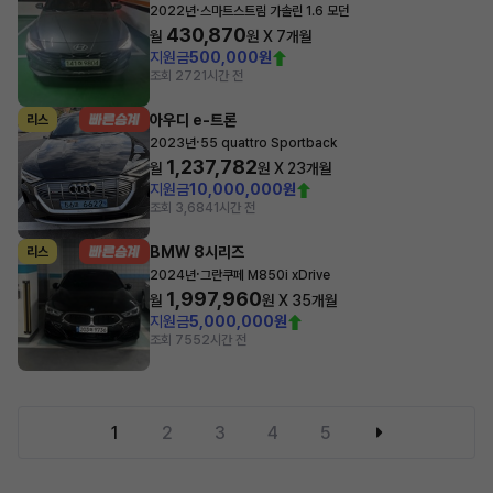
·
2022년
스마트스트림 가솔린 1.6 모던
430,870
월
원 X
7
개월
지원금
500,000원
조회 272
1시간 전
아우디 e-트론
리스
·
2023년
55 quattro Sportback
1,237,782
월
원 X
23
개월
지원금
10,000,000원
조회 3,684
1시간 전
BMW 8시리즈
리스
·
2024년
그란쿠페 M850i xDrive
1,997,960
월
원 X
35
개월
지원금
5,000,000원
조회 755
2시간 전
1
2
3
4
5