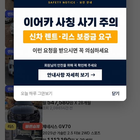
기아 EV3
렌트
·
2025년
롱 레인지 에어
579,920
월
원 X
42
개월
지원금
1,000,000원
조회 7,264
1시간 전
기아 쏘렌토
렌트
·
2025년
2.2 디젤 4WD 5인승 시그니처 그래비티
744,700
월
원 X
42
개월
지원금
1,000,000원
조회 1,178
1시간 전
현대 투싼
렌트
오늘 하루 그만보기
닫기
·
2024년
1.6 터보 하이브리드 2WD 프리미엄
547,580
월
원 X
28
개월
조회 2,086
1시간 전
제네시스 GV70
리스
·
2025년
가솔린 2.5 터보 2WD 스포츠
1,112,190