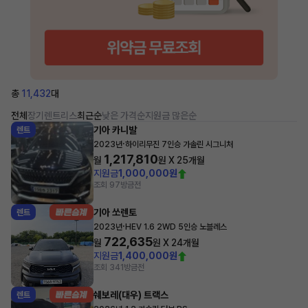
총
11,432
대
전체
장기렌트
리스
최근순
낮은 가격순
지원금 많은순
기아 카니발
렌트
·
2023년
하이리무진 7인승 가솔린 시그니처
1,217,810
월
원 X
25
개월
지원금
1,000,000원
조회 97
방금전
기아 쏘렌토
렌트
·
2023년
HEV 1.6 2WD 5인승 노블레스
722,635
월
원 X
24
개월
지원금
1,400,000원
조회 341
방금전
쉐보레(대우) 트랙스
렌트