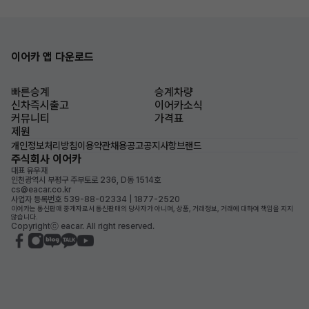
이어카 앱 다운로드
빠른승계
승계차량
신차즉시출고
이어카소식
커뮤니티
가격표
제원
개인정보처리방침
이용약관
채용공고
공지사항
브랜드
주식회사 이어카
대표 유우재
인천광역시 부평구 주부토로 236, D동 1514호
cs@eacar.co.kr
사업자 등록번호 539-88-02334 | 1877-2520
이어카는 통신판매 중개자로서 통신판매의 당사자가 아니며, 상품, 거래정보, 거래에 대하여 책임을 지지
않습니다.
Copyrightⓒ eacar. All right reserved.