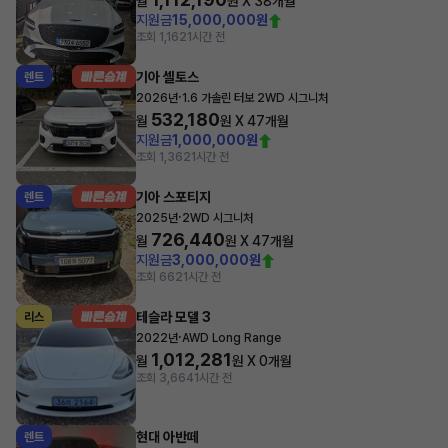
월
원 X
38
개월
지원금
15,000,000원
조회 1,162
1시간 전
기아 셀토스
렌트
·
2026년
1.6 가솔린 터보 2WD 시그니처
532,180
월
원 X
47
개월
지원금
1,000,000원
조회 1,362
1시간 전
기아 스포티지
렌트
·
2025년
2WD 시그니처
726,440
월
원 X
47
개월
지원금
3,000,000원
조회 662
1시간 전
테슬라 모델 3
리스
·
2022년
AWD Long Range
1,012,281
월
원 X
0
개월
조회 3,664
1시간 전
현대 아반떼
렌트