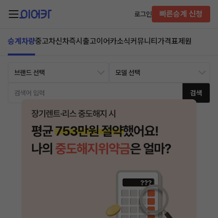
빠른승계 신청
로그인
승계차량
중고차
신차즉시출고
이어카소식
커뮤니티
가격표
제원
검색