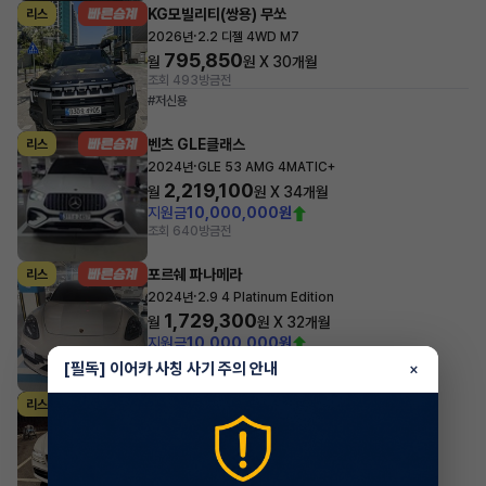
KG모빌리티(쌍용) 무쏘
리스
·
2026년
2.2 디젤 4WD M7
795,850
월
원 X
30
개월
조회 493
방금전
#저신용
벤츠 GLE클래스
리스
·
2024년
GLE 53 AMG 4MATIC+
2,219,100
월
원 X
34
개월
지원금
10,000,000원
조회 640
방금전
포르쉐 파나메라
리스
·
2024년
2.9 4 Platinum Edition
1,729,300
월
원 X
32
개월
지원금
10,000,000원
조회 2,068
방금전
[필독] 이어카 사칭 사기 주의 안내
×
제네시스 G80
리스
·
2024년
가솔린 2.5 터보 2WD 기본형
1,047,300
월
원 X
26
개월
조회 870
1시간 전