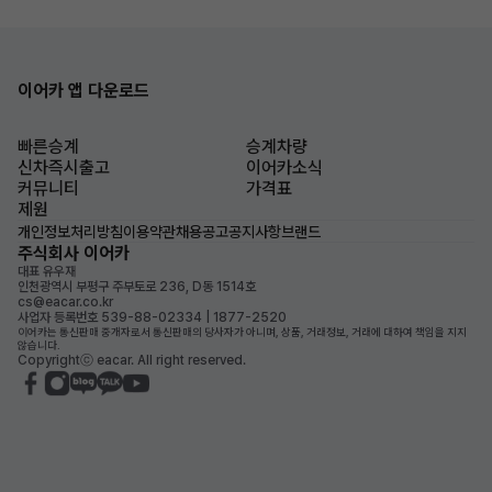
이어카 앱 다운로드
빠른승계
승계차량
신차즉시출고
이어카소식
커뮤니티
가격표
제원
개인정보처리방침
이용약관
채용공고
공지사항
브랜드
주식회사 이어카
대표 유우재
인천광역시 부평구 주부토로 236, D동 1514호
cs@eacar.co.kr
사업자 등록번호 539-88-02334 | 1877-2520
이어카는 통신판매 중개자로서 통신판매의 당사자가 아니며, 상품, 거래정보, 거래에 대하여 책임을 지지
않습니다.
Copyrightⓒ eacar. All right reserved.