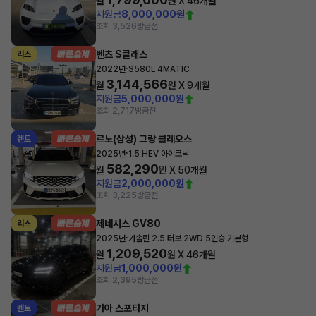
월
원 X
46
개월
지원금
8,000,000원
조회 3,526
방금전
벤츠 S클래스
리스
·
2022년
S580L 4MATIC
3,144,566
월
원 X
9
개월
지원금
5,000,000원
조회 2,717
방금전
르노(삼성) 그랑 콜레오스
렌트
·
2025년
1.5 HEV 아이코닉
582,290
월
원 X
50
개월
지원금
2,000,000원
조회 3,225
방금전
제네시스 GV80
리스
·
2025년
가솔린 2.5 터보 2WD 5인승 기본형
1,209,520
월
원 X
46
개월
지원금
1,000,000원
조회 2,395
방금전
기아 스포티지
렌트