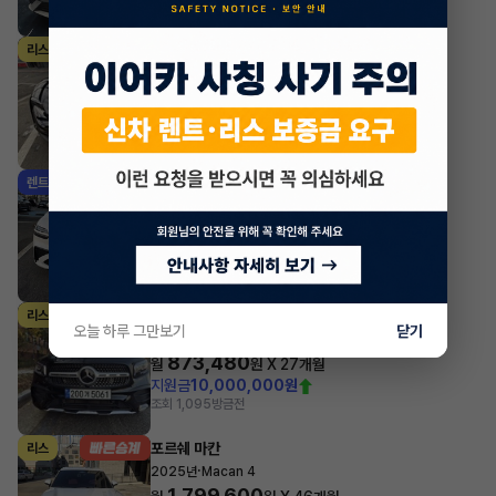
포르쉐 타이칸
리스
·
2023년
Taycan
1,933,380
월
원 X
24
개월
지원금
7,000,000원
조회 3,963
방금전
제네시스 GV70
렌트
·
2025년
가솔린 2.5 터보 AWD 스포츠
1,076,205
월
원 X
36
개월
지원금
7,000,000원
조회 4,387
방금전
벤츠 GLB클래스
리스
오늘 하루 그만보기
닫기
·
2023년
GLB 250 4MATIC
873,480
월
원 X
27
개월
지원금
10,000,000원
조회 1,095
방금전
포르쉐 마칸
리스
·
2025년
Macan 4
1,799,600