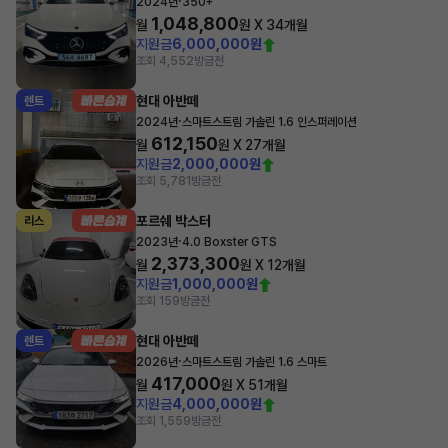
·
2024년
350+
1,048,800
월
원 X
34
개월
지원금
6,000,000원
조회 4,552
방금전
현대 아반떼
렌트
·
2024년
스마트스트림 가솔린 1.6 인스퍼레이션
612,150
월
원 X
27
개월
지원금
2,000,000원
조회 5,781
방금전
포르쉐 박스터
리스
·
2023년
4.0 Boxster GTS
2,373,300
월
원 X
12
개월
지원금
1,000,000원
조회 159
방금전
현대 아반떼
렌트
·
2026년
스마트스트림 가솔린 1.6 스마트
417,000
월
원 X
51
개월
지원금
4,000,000원
조회 1,559
방금전