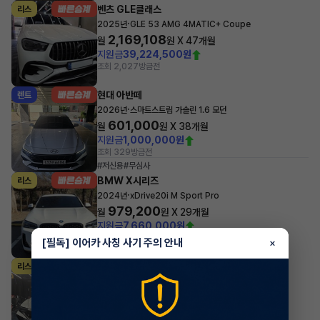
벤츠 GLE클래스
리스
·
2025년
GLE 53 AMG 4MATIC+ Coupe
2,169,108
월
원 X
47
개월
지원금
39,224,500원
조회 2,027
방금전
현대 아반떼
렌트
·
2026년
스마트스트림 가솔린 1.6 모던
601,000
월
원 X
38
개월
지원금
1,000,000원
조회 329
방금전
#저신용
#무심사
BMW X시리즈
리스
·
2024년
xDrive20i M Sport Pro
979,200
월
원 X
29
개월
지원금
7,660,000원
조회 2,979
방금전
[필독] 이어카 사칭 사기 주의 안내
×
현대 아반떼
리스
·
2024년
스마트스트림 가솔린 1.6 인스퍼레이션
450,100
월
원 X
23
개월
조회 6,567
방금전