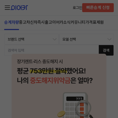
빠른승계 신청
로그인
승계차량
중고차
신차즉시출고
이어카소식
커뮤니티
가격표
제원
검색