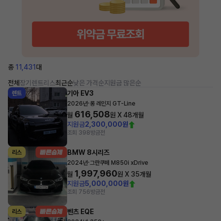
총
11,431
대
전체
장기렌트
리스
최근순
낮은 가격순
지원금 많은순
기아 EV3
렌트
·
2026년
롱 레인지 GT-Line
616,508
월
원 X
48
개월
지원금
2,300,000원
조회 398
방금전
BMW 8시리즈
리스
·
2024년
그란쿠페 M850i xDrive
1,997,960
월
원 X
35
개월
지원금
5,000,000원
조회 756
방금전
벤츠 EQE
리스